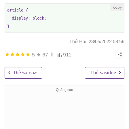
<article class="all-browsers">

article {

  <h1>Các trình duyệt web phổ biến nhất hiện nay</h1>
  display: block;

  <article class="browser">

}
    <h2>Google Chrome</h2>

    <p>Google Chrome là trình duyệt được Google phát 
Thứ Hai, 23/05/2022 08:56
  </article>

5
★
67
👨
911
  <article class="browser">

    <h2>Mozilla Firefox</h2>

    <p>Mozilla Firefox là một trình duyệt web mã nguồ
Thẻ <area>
Thẻ <aside>
  </article>

  <article class="browser">

    <h2>Microsoft Edge</h2>

    <p>Microsoft Edge trình duyệt web của Microsoft, 
  </article>

</article>
