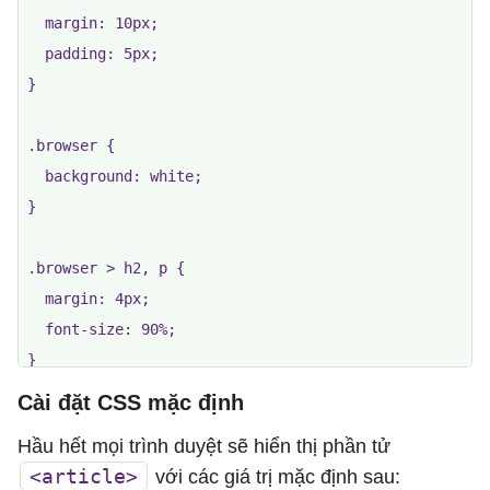
  margin: 10px;

  padding: 5px;

}

.browser {

  background: white;

}

.browser > h2, p {

  margin: 4px;

  font-size: 90%;

}

</style>

Cài đặt CSS mặc định
</head>

Hầu hết mọi trình duyệt sẽ hiển thị phần tử
<body>

<article>
với các giá trị mặc định sau: