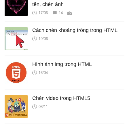
tên, chèn ảnh
17/06
14
Cách chèn khoảng trống trong HTML
19/06
Hình ảnh img trong HTML
16/04
Chèn video trong HTML5
08/11