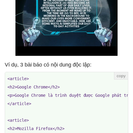
Ví dụ, 3 bài báo có nội dung độc lập:
<article>

<h2>Google Chrome</h2>

<p>Google Chrome là trình duyệt được Google phát triể
</article>

<article>

<h2>Mozilla Firefox</h2>
