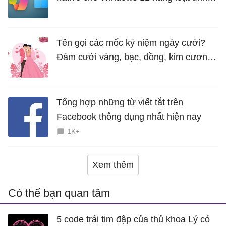
năng mới Hữu Ích
Tên gọi các mốc kỷ niệm ngày cưới?
Đám cưới vàng, bạc, đồng, kim cương
là bao nhiêu năm?
Tổng hợp những từ viết tắt trên
Facebook thông dụng nhất hiện nay
1K+
Xem thêm
Có thể bạn quan tâm
5 code trái tim đập của thủ khoa Lý có