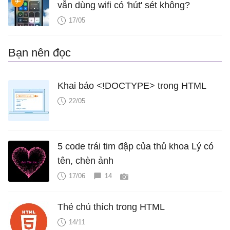
vẫn dùng wifi có 'hút' sét không?
17/05
Bạn nên đọc
Khai báo <!DOCTYPE> trong HTML
22/05
5 code trái tim đập của thủ khoa Lý có
tên, chèn ảnh
17/06
14
Thẻ chú thích trong HTML
14/11