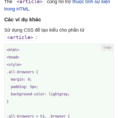
<article>
Thẻ
cũng hỗ trợ
thuộc tính sự kiện
trong HTML
.
Các ví dụ khác
Sử dụng CSS để tạo kiểu cho phần tử
<article>
:
<html>

<head>

<style>

.all-browsers {

  margin: 0;

  padding: 5px;

  background-color: lightgray;

}

.all-browsers > h1, .browser {
