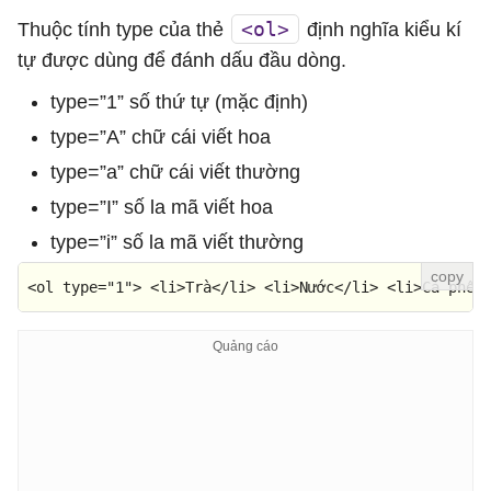
<ol>
Thuộc tính type của thẻ
định nghĩa kiểu kí
tự được dùng để đánh dấu đầu dòng.
type=”1” số thứ tự (mặc định)
type=”A” chữ cái viết hoa
type=”a” chữ cái viết thường
type=”I” số la mã viết hoa
type=”i” số la mã viết thường
<
ol
type
=
"1"
>
<
li
>
Trà
</
li
>
<
li
>
Nước
</
li
>
<
li
>
Cà phê
<