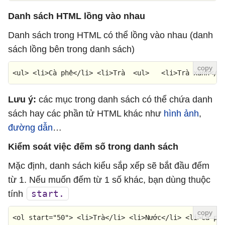
Danh sách HTML lồng vào nhau
Danh sách trong HTML có thể lồng vào nhau (danh
sách lồng bên trong danh sách)
<
ul
> <
li
>Cà phê</
li
> <
li
>
Tr
à  <
ul
>   <
li
>
Tr
à xanh</
l
Lưu ý:
các mục trong danh sách có thể chứa danh
sách hay các phần tử HTML khác như
hình ảnh
,
đường dẫn
…
Kiểm soát việc đếm số trong danh sách
Mặc định, danh sách kiểu sắp xếp sẽ bắt đầu đếm
từ 1. Nếu muốn đếm từ 1 số khác, bạn dùng thuộc
start.
tính
<
ol
start
=
"50"
>
<
li
>
Trà
</
li
>
<
li
>
Nước
</
li
>
<
li
>
Cà ph