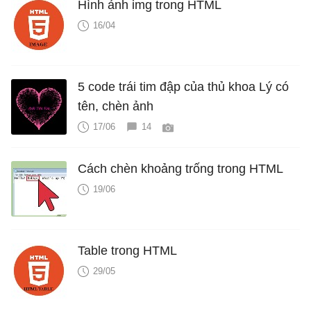
Hình ảnh img trong HTML
16/04
5 code trái tim đập của thủ khoa Lý có
tên, chèn ảnh
17/06
14
Cách chèn khoảng trống trong HTML
19/06
Table trong HTML
29/05