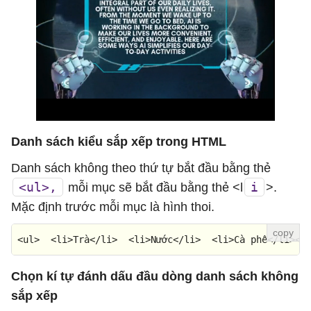
Danh sách kiểu sắp xếp trong HTML
Danh sách không theo thứ tự bắt đầu bằng thẻ
<ul>,
i
mỗi mục sẽ bắt đầu bằng thẻ <l
>.
Mặc định trước mỗi mục là hình thoi.
<
ul
>  <
li
>
Tr
à</
li
>  <
li
>Nước</
li
>  <
li
>Cà phê</
li
></
Chọn kí tự đánh dấu đầu dòng danh sách không
sắp xếp