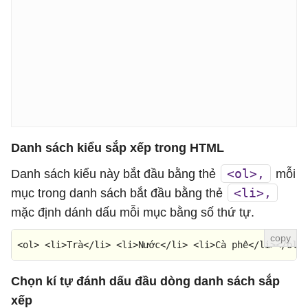
Danh sách kiểu sắp xếp trong HTML
<ol>,
Danh sách kiểu này bắt đầu bằng thẻ
mỗi
<li>,
mục trong danh sách bắt đầu bằng thẻ
mặc định dánh dấu mỗi mục bằng số thứ tự.
<
ol
> <
li
>
Tr
à</
li
> <
li
>Nước</
li
> <
li
>Cà phê</
li
></
ol
>
Chọn kí tự đánh dấu đầu dòng danh sách sắp
xếp