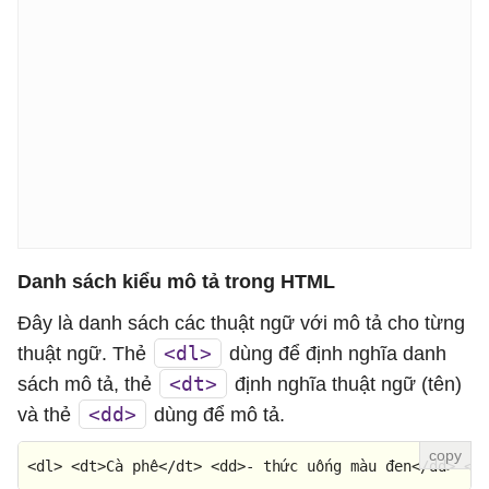
Danh sách kiểu mô tả trong HTML
Đây là danh sách các thuật ngữ với mô tả cho từng
<dl>
thuật ngữ. Thẻ
dùng để định nghĩa danh
<dt>
sách mô tả, thẻ
định nghĩa thuật ngữ (tên)
<dd>
và thẻ
dùng để mô tả.
<
dl
> <
dt
>Cà phê</
dt
> <
dd
>- 
th
ức uống màu đen</
dd
> <
d