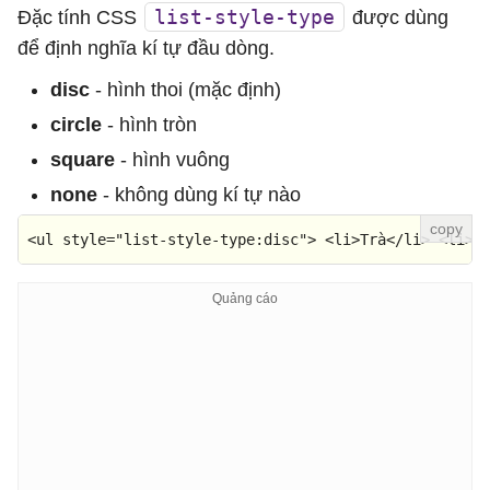
list-style-type
Đặc tính CSS
được dùng
để định nghĩa kí tự đầu dòng.
disc
- hình thoi (mặc định)
circle
- hình tròn
square
- hình vuông
none
- không dùng kí tự nào
<
ul
style
=
"list-style-type:disc"
>
<
li
>
Trà
</
li
>
<
li
>
N