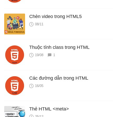
Chèn video trong HTML5
08/11
Thuộc tính class trong HTML
19/08
1
Các đường dẫn trong HTML
16/05
Thẻ HTML <meta>
25/12