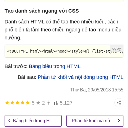
Tạo danh sách ngang với CSS
Danh sách HTML có thể tạo theo nhiều kiểu, cách
phổ biến là làm theo chiều ngang để tạo menu điều
hướng.
<!DOCTYPE 
html
>
<
html
>
<
head
>
<
style
>
ul
 {
list-style-typ
Bài trước:
Bảng biểu trong HTML
Bài sau:
Phần tử khối và nội dòng trong HTML
Thứ Ba, 29/05/2018 15:55
5
★
2
👨
5.127
Bảng biểu trong HTML
Phần tử khối và nội dòng trong HTML