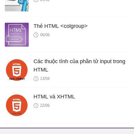
Thẻ HTML <colgroup>
06/06
Các thuộc tính của phần tử input trong
HTML
13/04
HTML và XHTML
22/06