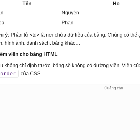
Tên
Họ
an
Nguyễn
oa
Phan
u ý:
Phần tử <td> là nơi chứa dữ liệu của bảng. Chúng có thể
n, hình ảnh, danh sách, bảng khác…
êm viền cho bảng HTML
u không chỉ định trước, bảng sẽ không có đường viền. Viền củ
border
của CSS.