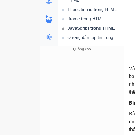
HTML
Thuộc tính id trong HTML
Iframe trong HTML
JavaScript trong HTML
Đường dẫn tập tin trong
HTML
Phần tử Head trong HTML
Layout trong HTML
Vậ
Responsive trong HTML
bả
Phần tử mã máy tính trong
nh
HTML
th
HTML Entities - Ký tự thực
thể trong HTML
Đị
Symbol - Biểu tượng trong
B
HTML
đị
Mã hóa kí tự trong HTML
th
(Charset)