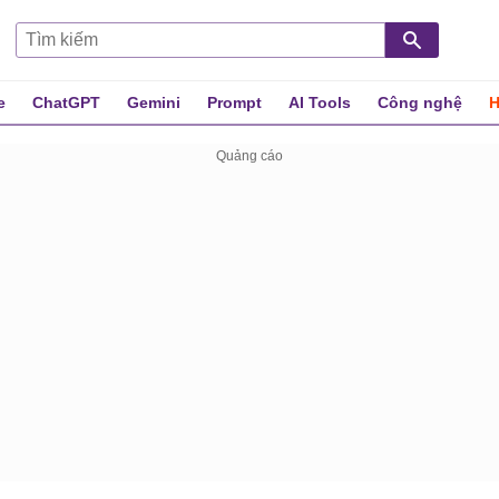
e
ChatGPT
Gemini
Prompt
AI Tools
Công nghệ
H