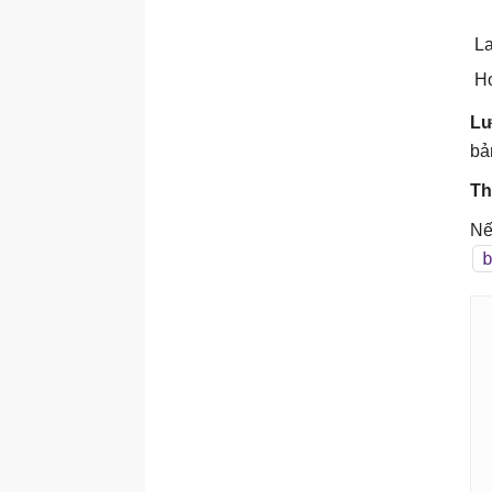
trình duyệt
L
Các phần tử mới trong
HTML5
H
Semantic Element (Yếu tố
Lư
ngữ nghĩa) trong HTML5
bả
Cách chuyển từ HTML4
sang HTML5
Th
Định dạng chuẩn và quy
Nế
ước viết code
Đồ họa trong HTML
Phần tử Canvas
Phần tử SVG
Media trong HTML
Định dạng Media
Thẻ Video
Plug-in