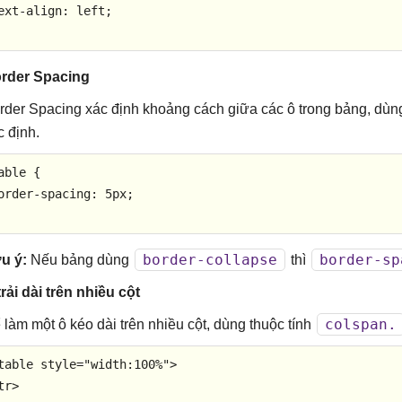
ext-align: left;

rder Spacing
rder Spacing xác định khoảng cách giữa các ô trong bảng, dù
c định.
able {

order-spacing: 5px;

border-collapse
border-sp
u ý:
Nếu bảng dùng
thì
trải dài trên nhiều cột
colspan.
 làm một ô kéo dài trên nhiều cột, dùng thuộc tính
table
style
=
"width:100%"
>
tr
>