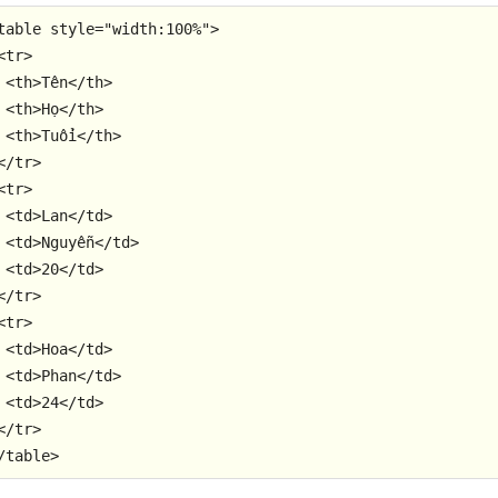
table
style
=
"width:100%"
>
<
tr
>
<
th
>
Tên
</
th
>
<
th
>
Họ
</
th
>
<
th
>
Tuổi
</
th
>
</
tr
>
<
tr
>
<
td
>
Lan
</
td
>
<
td
>
Nguyễn
</
td
>
<
td
>
20
</
td
>
</
tr
>
<
tr
>
<
td
>
Hoa
</
td
>
<
td
>
Phan
</
td
>
<
td
>
24
</
td
>
</
tr
>
/
table
>