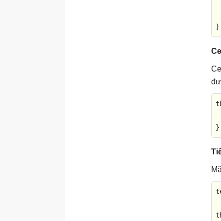
HTML Audio/Video DOM
 
 
Loại tài liệu HTML
}
Mã hóa URL
Mã ngôn ngữ
Ce
Thông báo trạng thái HTTP
Ce
Tham chiếu mã quốc gia
đư
Thẻ <meta>
t
Thẻ HTML
 
Khai báo <!DOCTYPE>
}
Thẻ <!--...-->
Ti
Thẻ <a>
Thẻ <abbr>
Mặ
Thẻ <address>
t
Thẻ <area>
Thẻ <article>
t