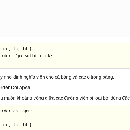
able, th, td {

order: 1px solid black;

y nhớ định nghĩa viền cho cả bảng và các ô trong bảng.
rder Collapse
u muốn khoảng trống giữa các đường viền bị loại bỏ, dùng đặc
order-collapse.

able, th, td {
