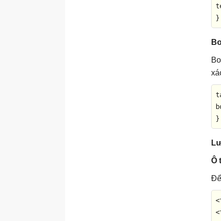
t
Thẻ <aside>
}
Thẻ <b>
Thẻ <base>
Bo
Thẻ <bdi>
Bo
Thẻ <bdo>
xá
Thẻ <blockquote>
t
Thẻ <body>
b
Thẻ <br>
}
Thẻ <button>
Lư
Thẻ <caption>
Ô 
Thẻ <cite>
Thẻ <code>
Để
Thẻ <col>
<
Thẻ <colgroup>
<