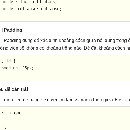
 border: 1px solid black;

 border-collapse: collapse;

ll Padding
ll Padding dùng để xác định khoảng cách giữa nội dung trong ô 
ờng viền sẽ không có khoảng trống nào. Để đặt khoảng cách n
h, td {

 padding: 15px;

êu đề căn trái
c định tiêu đề bảng sẽ được in đậm và nằm chính giữa. Để căn 
ext-align.

h {
