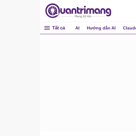
Tất cả
AI
Hướng dẫn AI
Claud
HTML cơ bản
Giới thiệu về HTML
Công cụ soạn thảo HTML
Các ví dụ cơ bản về HTML
Các phần tử trong HTML
Các thuộc tính trong HTML
Tiêu đề trong HTML
Đoạn văn trong HTML
Thuộc tính Style trong
HTML
Định dạng văn bản trong
HTML