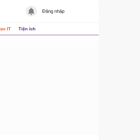
Đăng nhập
ọc IT
Tiện ích