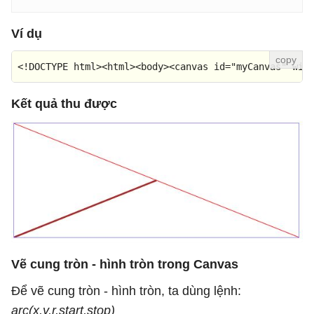
Ví dụ
<!DOCTYPE 
html
>
<
html
>
<
body
>
<
canvas
id
=
"myCanvas"
wid
Kết quả thu được
Vẽ cung tròn - hình tròn trong Canvas
Để vẽ cung tròn - hình tròn, ta dùng lệnh:
arc(x,y,r,start,stop)