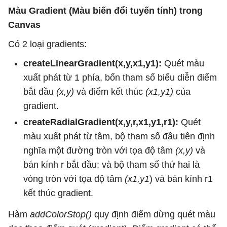
Màu Gradient (Màu biến đổi tuyến tính) trong
Canvas
Có 2 loại gradients:
createLinearGradient(x,y,x1,y1):
Quét màu
xuất phát từ 1 phía, bốn tham số biểu diễn điểm
bắt đầu
(x,y)
và điểm kết thúc
(x1,y1)
của
gradient.
createRadialGradient(x,y,r,x1,y1,r1):
Quét
màu xuất phát từ tâm, bộ tham số đầu tiên định
nghĩa một đường tròn với tọa độ tâm
(x,y)
và
bán kính r bắt đầu; và bộ tham số thứ hai là
vòng tròn với tọa độ tâm
(x1,y1
) và bán kính r1
kết thúc gradient.
Hàm
addColorStop()
quy định điểm dừng quét màu