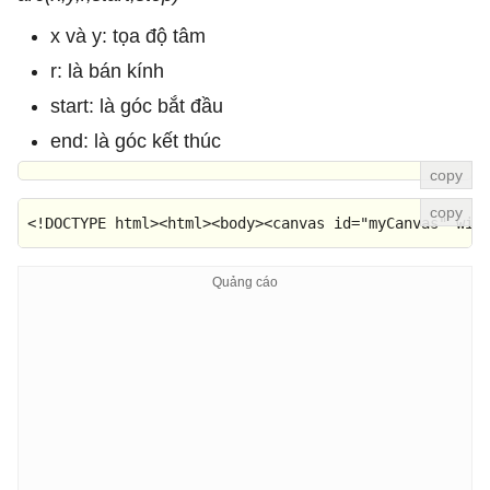
x và y: tọa độ tâm
r: là bán kính
start: là góc bắt đầu
end: là góc kết thúc
<!DOCTYPE 
html
>
<
html
>
<
body
>
<
canvas
id
=
"myCanvas"
wid