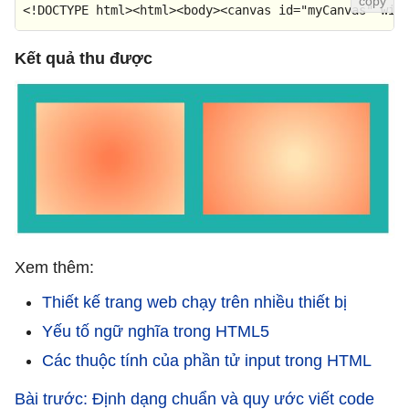
<!DOCTYPE 
html
>
<
html
>
<
body
>
<
canvas
id
=
"myCanvas"
wid
Kết quả thu được
Xem thêm:
Thiết kế trang web chạy trên nhiều thiết bị
Yếu tố ngữ nghĩa trong HTML5
Các thuộc tính của phần tử input trong HTML
Bài trước: Định dạng chuẩn và quy ước viết code