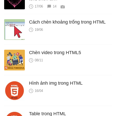
17/06
14
Cách chèn khoảng trống trong HTML
19/06
Chèn video trong HTML5
08/11
Hình ảnh img trong HTML
16/04
Table trong HTML