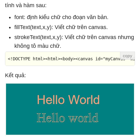
tính và hàm sau:
font: định kiểu chữ cho đoạn văn bản.
fillText(text,x,y): Viết chữ trên canvas.
strokeText(text,x,y): Viết chữ trên canvas nhưng
không tô màu chữ.
<!DOCTYPE 
html
>
<
html
>
<
body
>
<
canvas
id
=
"myCanvas"
wid
Kết quả: