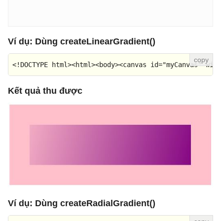
Ví dụ: Dùng createLinearGradient()
<!DOCTYPE 
html
>
<
html
>
<
body
>
<
canvas
id
=
"myCanvas"
wid
Kết quả thu được
Ví dụ: Dùng createRadialGradient()