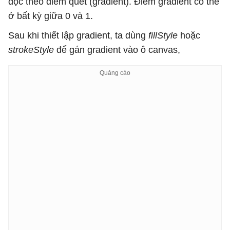
dọc theo điểm quét (gradient). Điểm gradient có thể
ở bất kỳ giữa 0 và 1.
Sau khi thiết lập gradient, ta dùng
fillStyle
hoặc
strokeStyle
để gán gradient vào ô canvas,