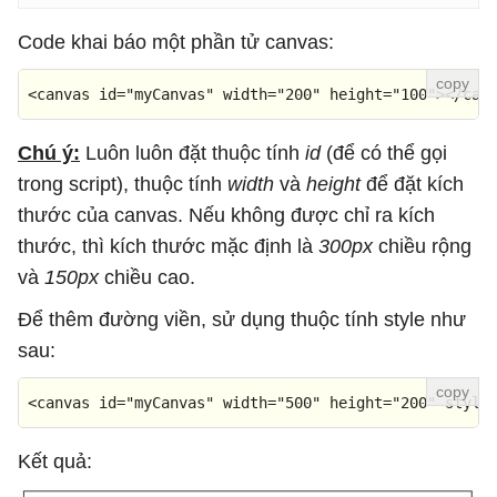
Code khai báo một phần tử canvas:
<
canvas
id
=
"myCanvas"
width
=
"200"
height
=
"100"
>
</
can
Chú ý:
Luôn luôn đặt thuộc tính
id
(để có thể gọi
trong script), thuộc tính
width
và
height
để đặt kích
thước của canvas. Nếu không được chỉ ra kích
thước, thì kích thước mặc định là
300px
chiều rộng
và
150px
chiều cao.
Để thêm đường viền, sử dụng thuộc tính style như
sau:
<
canvas
id
=
"myCanvas"
width
=
"500"
height
=
"200"
style
Kết quả: