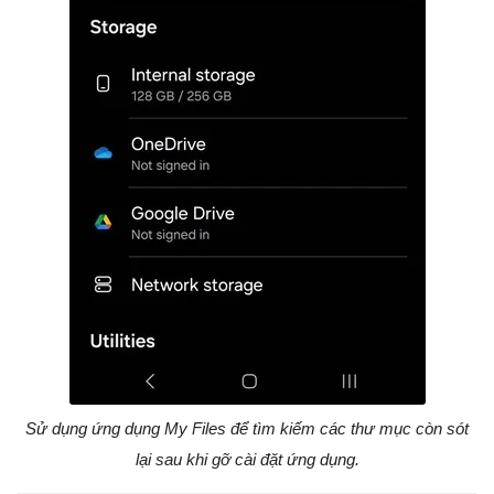
Sử dụng ứng dụng My Files để tìm kiếm các thư mục còn sót
lại sau khi gỡ cài đặt ứng dụng.