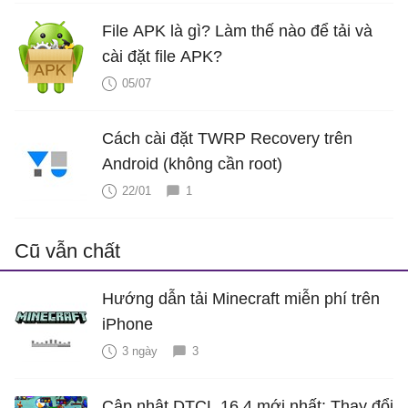
File APK là gì? Làm thế nào để tải và
cài đặt file APK?
05/07
Cách cài đặt TWRP Recovery trên
Android (không cần root)
22/01
1
Cũ vẫn chất
Hướng dẫn tải Minecraft miễn phí trên
iPhone
3 ngày
3
Cập nhật DTCL 16.4 mới nhất: Thay đổi