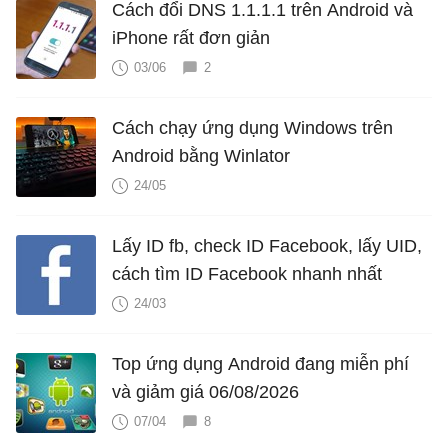
Cách đổi DNS 1.1.1.1 trên Android và
iPhone rất đơn giản
03/06
2
Cách chạy ứng dụng Windows trên
Android bằng Winlator
24/05
Lấy ID fb, check ID Facebook, lấy UID,
cách tìm ID Facebook nhanh nhất
24/03
Top ứng dụng Android đang miễn phí
và giảm giá 06/08/2026
07/04
8