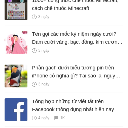
1000+ công thức chế thuốc Minecraft,
cách chế thuốc Minecraft
3 ngày
Tên gọi các mốc kỷ niệm ngày cưới?
Đám cưới vàng, bạc, đồng, kim cương
là bao nhiêu năm?
3 ngày
Phần gạch dưới biểu tượng pin trên
iPhone có nghĩa gì? Tại sao lại nguy
hiểm?
3 ngày
Tổng hợp những từ viết tắt trên
Facebook thông dụng nhất hiện nay
4 ngày
1K+