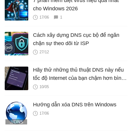
7 phần mềm diệt virus hiệu quả nhất
cho Windows 2026
17/06
1
Cách xây dựng DNS cục bộ để ngăn
chặn sự theo dõi từ ISP
27/12
Hãy thử những thủ thuật DNS này nếu
tốc độ Internet của bạn chậm hơn bình
thường!
10/05
Hướng dẫn xóa DNS trên Windows
17/06