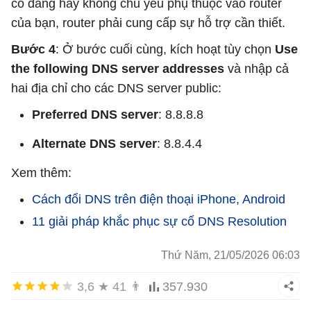
có đáng hay không chủ yếu phụ thuộc vào router
của bạn, router phải cung cấp sự hỗ trợ cần thiết.
Bước 4
: Ở bước cuối cùng, kích hoạt tùy chọn
Use
the following DNS server addresses
và nhập cả
hai địa chỉ cho các DNS server public:
Preferred DNS server
: 8.8.8.8
Alternate DNS server
: 8.8.4.4
Xem thêm:
Cách đổi DNS trên điện thoại iPhone, Android
11 giải pháp khắc phục sự cố DNS Resolution
Thứ Năm, 21/05/2026 06:03
3,6
★
41
👨
357.930