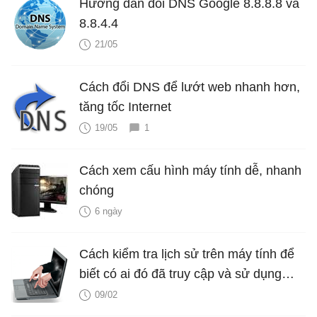
Hướng dẫn đổi DNS Google 8.8.8.8 và
8.8.4.4
21/05
Cách đổi DNS để lướt web nhanh hơn,
tăng tốc Internet
19/05
1
Cách xem cấu hình máy tính dễ, nhanh
chóng
6 ngày
Cách kiểm tra lịch sử trên máy tính để
biết có ai đó đã truy cập và sử dụng
máy tính của bạn?
09/02