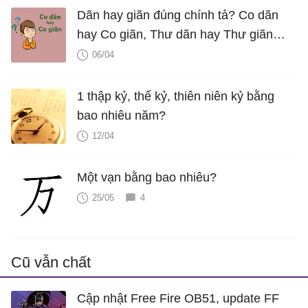
Dãn hay giãn đúng chính tả? Co dãn
hay Co giãn, Thư dãn hay Thư giãn
mới đúng?
06/04
1 thập kỷ, thế kỷ, thiên niên kỷ bằng
bao nhiêu năm?
12/04
Một vạn bằng bao nhiêu?
25/05
4
Cũ vẫn chất
Cập nhật Free Fire OB51, update FF