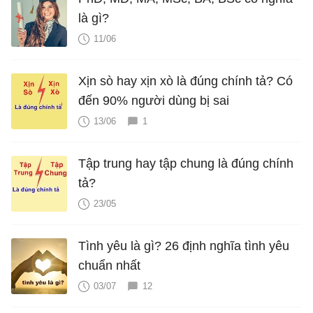
là gì?
11/06
Xịn sò hay xịn xò là đúng chính tả? Có
đến 90% người dùng bị sai
13/06
1
Tập trung hay tập chung là đúng chính
tả?
23/05
Tình yêu là gì? 26 định nghĩa tình yêu
chuẩn nhất
03/07
12