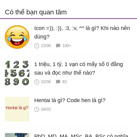
Có thể bạn quan tâm
Icon =)), :)), :3, :v, ^^ là gì? Khi nào nên
dùng?
23/06
100+
1 triệu, 1 tỷ, 1 vạn có mấy số 0 đằng
sau và đọc như thế nào?
02/06
83
Hentai là gì? Code hen là gì?
04/03
PhD, MD, MA, MSc, BA, BSc có nghĩa