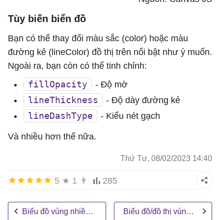
dataPoints
: [

Tùy biến biển đồ
			{ 
x
: 
new
Date
(
2000
, 
0
), 
y
: 
3
			{ 
x
: 
new
Date
(
2001
, 
0
), 
y
: 
3
Bạn có thể thay đổi màu sắc (color) hoặc màu
			{ 
x
: 
new
Date
(
2002
, 
0
), 
y
: 
2
đường kẻ (lineColor) đồ thị trên nổi bật như ý muốn.
			{ 
x
: 
new
Date
(
2003
, 
0
), 
y
: 
2
Ngoài ra, bạn còn có thể tinh chỉnh:
			{ 
x
: 
new
Date
(
2004
, 
0
), 
y
: 
2
fillOpacity
- Độ mờ
			{ 
x
: 
new
Date
(
2005
, 
0
), 
y
: 
1
lineThickness
- Độ dày đường kẻ
			{ 
x
: 
new
Date
(
2006
, 
0
), 
y
: 
2
lineDashType
- Kiểu nét gạch
			{ 
x
: 
new
Date
(
2007
, 
0
), 
y
: 
2
			{ 
x
: 
new
Date
(
2008
, 
0
), 
y
: 
1
Và nhiều hơn thế nữa.
			{ 
x
: 
new
Date
(
2009
, 
0
), 
y
: 
2
Thứ Tư, 08/02/2023 14:40
			{ 
x
: 
new
Date
(
2010
, 
0
), 
y
: 
2
			{ 
x
: 
new
Date
(
2011
, 
0
), 
y
: 
3
5
★
1
👨
285
			{ 
x
: 
new
Date
(
2012
, 
0
), 
y
: 
6
			{ 
x
: 
new
Date
(
2013
, 
0
), 
y
: 
6
Biểu đồ vùng nhiều chuỗi dữ liệu
Biểu đồ/đồ thị vùng dạng bậc thang
			{ 
x
: 
new
Date
(
2014
, 
0
), 
y
: 
2