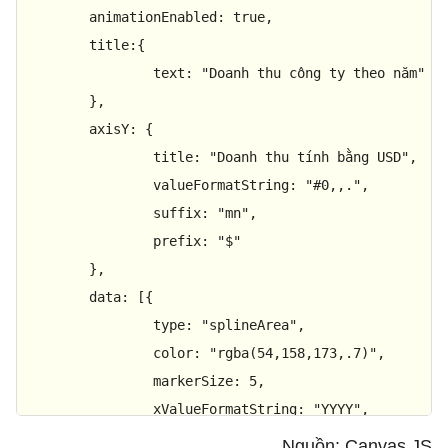
animationEnabled
: 
true
,  

title
:{

text
: 
"Doanh thu công ty theo năm"
	},

axisY
: {

title
: 
"Doanh thu tính bằng USD"
,

valueFormatString
: 
"#0,,."
,

suffix
: 
"mn"
,

prefix
: 
"$"
	},

data
: [{

type
: 
"splineArea"
,

color
: 
"rgba(54,158,173,.7)"
,

markerSize
: 
5
,

xValueFormatString
: 
"YYYY"
,

yValueFormatString
: 
"$#,##0.##"
,

Nguồn: Canvas JS