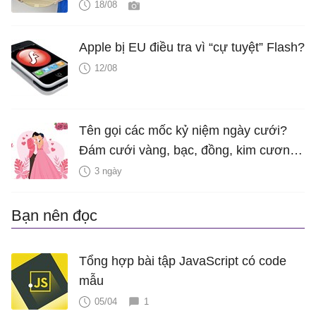
18/08
Apple bị EU điều tra vì “cự tuyệt” Flash?
12/08
Tên gọi các mốc kỷ niệm ngày cưới?
Đám cưới vàng, bạc, đồng, kim cương
là bao nhiêu năm?
3 ngày
Bạn nên đọc
Tổng hợp bài tập JavaScript có code
mẫu
05/04
1