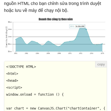
nguồn HTML cho bạn chỉnh sửa trong trình duyệt
hoặc lưu về máy để chạy nội bộ.
<!
DOCTYPE
HTML
<
html
>
<
head
>
<
script
>
window
.
onload
 = 
function
 (
) {

var
 chart = 
new
CanvasJS
.
Chart
(
"chartContainer"
, {
