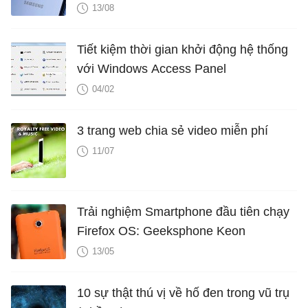
Samsung
13/08
<
script
src
=
"https://canvasjs.com/assets/script/canv
</
body
>
Tiết kiệm thời gian khởi động hệ thống
</
html
>
với Windows Access Panel
04/02
3 trang web chia sẻ video miễn phí
11/07
Trải nghiệm Smartphone đầu tiên chạy
Firefox OS: Geeksphone Keon
13/05
10 sự thật thú vị về hố đen trong vũ trụ