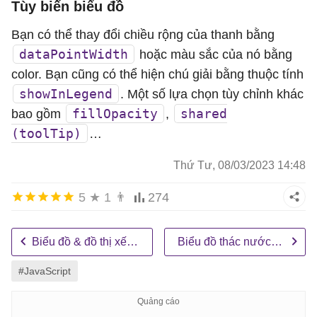
Tùy biến biểu đồ
dataPoints
: [

			{ 
y
: 
600
, 
label
: 
"Water Filt
Bạn có thể thay đổi chiều rộng của thanh bằng
			{ 
y
: 
400
, 
label
: 
"Modern Cha
dataPointWidth
hoặc màu sắc của nó bằng
			{ 
y
: 
120
, 
label
: 
"VOIP Phone
color. Bạn cũng có thể hiện chú giải bằng thuộc tính
			{ 
y
: 
250
, 
label
: 
"Microwave"
 
showInLegend
. Một số lựa chọn tùy chỉnh khác
			{ 
y
: 
120
, 
label
: 
"Water Filt
fillOpacity
shared
bao gồm
,
			{ 
y
: 
374
, 
label
: 
"Expresso M
(toolTip)
…
			{ 
y
: 
350
, 
label
: 
"Lobby Chai
Thứ Tư, 08/03/2023 14:48
		]

		},

5
★
1
👨
274
		{

type
: 
"stackedBar100"
,

Biểu đồ & đồ thị xếp chồng thanh
Biểu đồ thác nước đa chuỗi dữ liệu
toolTipContent
: 
"<b>{name}:<
showInLegend
: 
true
, 

#JavaScript
name
: 
"Tháng 5"
,

dataPoints
: [
