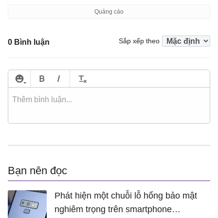
				{ 
y
: 
610
, 
label
: 
"Gh
				{ 
y
: 
215
, 
label
: 
"Đi
				{ 
y
: 
221
, 
label
: 
"Lò
Sắp xếp theo
0 Bình luận
				{ 
y
: 
75
, 
label
: 
"Máy
				{ 
y
: 
310
, 
label
: 
"Má
				{ 
y
: 
340
, 
label
: 
"Gh
			]

	}]

});

chart.
render
();

Bạn nên đọc
</
script
>
</
head
>
Phát hiện một chuỗi lỗ hổng bảo mật
<
body
>
nghiêm trọng trên smartphone
<
div
id
=
"chartContainer"
style
=
"height: 300px; width