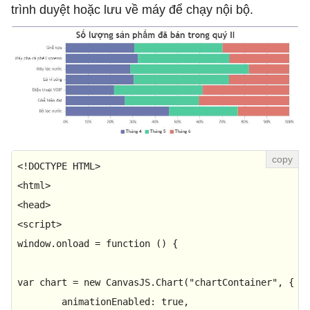
trình duyệt hoặc lưu về máy để chạy nội bộ.
<!
DOCTYPE
HTML
<
html
>
<
head
>
<
script
>
window
.
onload
 = 
function
 (
) {

var
 chart = 
new
CanvasJS
.
Chart
(
"chartContainer"
, {

animationEnabled
: 
true
,
