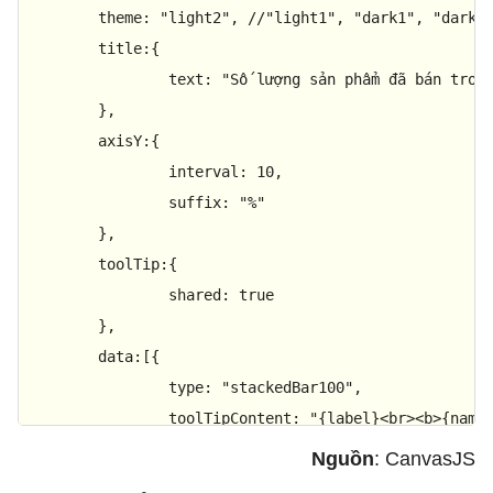
theme
: 
"light2"
, 
//"light1", "dark1", "dark2
title
:{

text
: 
"Số lượng sản phẩm đã bán tron
	},

axisY
:{

interval
: 
10
,

suffix
: 
"%"
	},

toolTip
:{

shared
: 
true
	},

data
:[{

type
: 
"stackedBar100"
,

toolTipContent
: 
"{label}<br><b>{name
showInLegend
: 
true
, 

Nguồn
: CanvasJS
name
: 
"Tháng 4"
,
