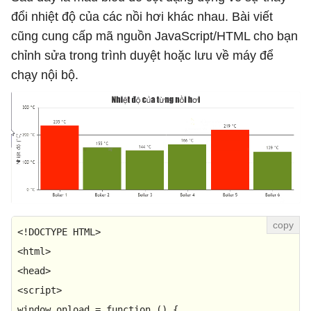
đổi nhiệt độ của các nồi hơi khác nhau. Bài viết
cũng cung cấp mã nguồn JavaScript/HTML cho bạn
chỉnh sửa trong trình duyệt hoặc lưu về máy để
chạy nội bộ.
<!
DOCTYPE
HTML
<
html
>
<
head
>
<
script
>
window
.
onload
 = 
function
 (
) {
