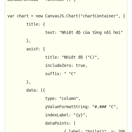
var
 chart = 
new
CanvasJS
.
Chart
(
"chartContainer"
, {

title
: {

text
: 
"Nhiệt độ của từng nồi hơi"
	},

axisY
: {

title
: 
"Nhiệt độ (°C)"
,

includeZero
: 
true
,

suffix
: 
" °C"
	},

data
: [{

type
: 
"column"
,	

yValueFormatString
: 
"#,### °C"
,

indexLabel
: 
"{y}"
,

dataPoints
: [

			{ 
label
: 
"boiler1"
, 
y
: 
206
 },