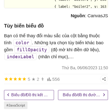
			{ 
label
: 
"boiler2"
, 
y
: 
163
 },
			{ 
label
: 
"boiler3"
, 
y
: 
154
 },
Nguồn
: CanvasJS
			{ 
label
: 
"boiler4"
, 
y
: 
176
 },
Tùy biến biểu đồ
			{ 
label
: 
"boiler5"
, 
y
: 
184
 },
			{ 
label
: 
"boiler6"
, 
y
: 
122
 }

Bạn có thể thay đổi màu sắc của cột bằng thuộc
		]

color
tính
. Những lựa chọn tùy biến khác bao
	}]

fillOpacity
gồm
(độ mờ khi điền dữ liệu),
});

indexLabel
(nhãn chỉ mục),…
Thứ Ba, 06/06/2023 11:50
function
updateChart
(
) {

var
 boilerColor, deltaY, yVal;

5
★
2
👨
556
var
 dps = chart.
options
.
data
[
0
].
dataPoints
;

for
 (
var
 i = 
0
; i < dps.
length
; i++) {

Biểu đồ/Đồ thị kết hợp
Biểu đồ/đồ thị đường dạng động
		deltaY = 
Math
.
round
(
2
 + 
Math
.
random
(
		yVal = deltaY + dps[i].
y
 > 
0
 ? dps[i
#JavaScript
		boilerColor = yVal > 
200
 ? 
"#FF2500"