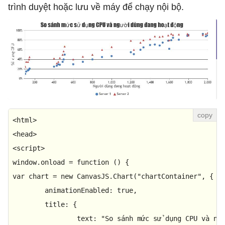
trình duyệt hoặc lưu về máy để chạy nội bộ.
<
html
>
<
head
>
<
script
>
window
.
onload
 = 
function
 (
var
 chart = 
new
CanvasJS
.
Chart
(
"chartContainer"
, {

animationEnabled
: 
true
,

title
: {

text
: 
"So sánh mức sử dụng CPU và ng