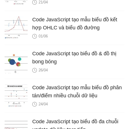
21/04
			{ 
x
: 
2000
, 
y
: 
95
 }

		]

Code JavaScript tạo mẫu biểu đồ kết
	}]

hợp OHLC và biểu đồ đường
});

01/06
chart.
render
();

function
toggleDataSeries
(
e
) {

Code JavaScript tạo biểu đồ & đồ thị
if
 (
typeof
 (e.
dataSeries
.
visible
) === 
"undef
bong bóng
		e.
dataSeries
.
visible
 = 
false
;

26/04
	} 
else
 {

		e.
dataSeries
.
visible
 = 
true
;

Code JavaScript tạo mẫu biểu đồ phân
	}

tán/điểm nhiều chuỗi dữ liệu
	e.
chart
.
render
();

24/04
}

Code JavaScript tạo biểu đồ đa chuỗi