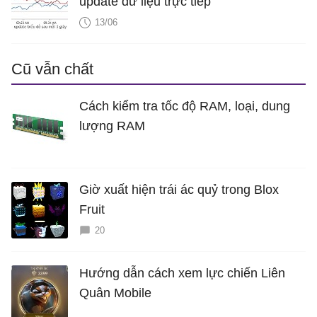
update dữ liệu trực tiếp
</
script
>
13/06
</
head
>
<
body
>
Cũ vẫn chất
<
div
id
=
"chartContainer"
style
=
"height: 300px; width
<
script
src
=
"https://canvasjs.com/assets/script/canv
Cách kiểm tra tốc độ RAM, loại, dung
</
body
>
lượng RAM
Giờ xuất hiện trái ác quỷ trong Blox
Fruit
20
Hướng dẫn cách xem lực chiến Liên
Quân Mobile