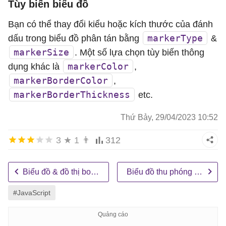
Tùy biến biểu đồ
toolTipContent
: 
"<span style=\"color
dataPoints
: [

Bạn có thể thay đổi kiểu hoặc kích thước của đánh
			{ 
x
: 
100
, 
y
: 
10
 },

markerType
dấu trong biểu đồ phân tán bằng
&
			{ 
x
: 
110
, 
y
: 
15
 },

markerSize
. Một số lựa chọn tùy biến thông
			{ 
x
: 
130
, 
y
: 
17
 },

markerColor
dụng khác là
,
			{ 
x
: 
140
, 
y
: 
19
 },

markerBorderColor
,
			{ 
x
: 
145
, 
y
: 
21
 },

markerBorderThickness
etc.
			{ 
x
: 
400
, 
y
: 
25
 },

Thứ Bảy, 29/04/2023 10:52
			{ 
x
: 
430
, 
y
: 
27
 },

			{ 
x
: 
444
, 
y
: 
30
 },

3
★
1
👨
312
			{ 
x
: 
460
, 
y
: 
29
 },

			{ 
x
: 
490
, 
y
: 
35
 },

Biểu đồ & đồ thị bong bóng
Biểu đồ thu phóng với tính năng Zoom & Pan
			{ 
x
: 
500
, 
y
: 
40
 },

			{ 
x
: 
510
, 
y
: 
50
 },

#JavaScript
			{ 
x
: 
600
, 
y
: 
30
 },

			{ 
x
: 
700
, 
y
: 
35
 },
