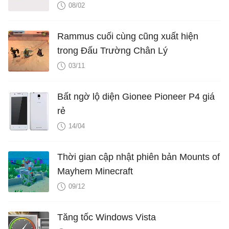
08/02
			{ 
x
: 
130
, 
y
: 
35
 },

			{ 
x
: 
140
, 
y
: 
40
 },

Rammus cuối cùng cũng xuất hiện
			{ 
x
: 
145
, 
y
: 
45
 },

trong Đấu Trường Chân Lý
			{ 
x
: 
400
, 
y
: 
42
 },

			{ 
x
: 
430
, 
y
: 
32
 },

03/11
			{ 
x
: 
444
, 
y
: 
35
 },

			{ 
x
: 
460
, 
y
: 
43
 },

Bất ngờ lộ diện Gionee Pioneer P4 giá
			{ 
x
: 
490
, 
y
: 
50
 },

rẻ
			{ 
x
: 
500
, 
y
: 
57
 },

14/04
			{ 
x
: 
510
, 
y
: 
67
 },

			{ 
x
: 
600
, 
y
: 
40
 },

Thời gian cập nhật phiên bản Mounts of
			{ 
x
: 
700
, 
y
: 
46
 },

Mayhem Minecraft
			{ 
x
: 
800
, 
y
: 
50
 },

09/12
			{ 
x
: 
900
, 
y
: 
60
 },

			{ 
x
: 
1000
, 
y
: 
66
 },

Tăng tốc Windows Vista
			{ 
x
: 
1200
, 
y
: 
79
 },
