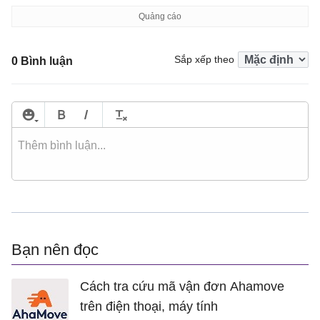
			{ 
x
: 
1790
, 
y
: 
89
 },

			{ 
x
: 
1800
, 
y
: 
91
 },

			{ 
x
: 
1950
, 
y
: 
93
 },

Sắp xếp theo
0 Bình luận
			{ 
x
: 
1980
, 
y
: 
88
 },

			{ 
x
: 
2000
, 
y
: 
90
 }

		]

	},

	{

type
: 
"scatter"
,

name
: 
"Server 2"
,

showInLegend
: 
true
,

markerType
: 
"triangle"
,

Bạn nên đọc
toolTipContent
: 
"<span style=\"color
dataPoints
: [

Cách tra cứu mã vận đơn Ahamove
			{ 
x
: 
100
, 
y
: 
25
 },

trên điện thoại, máy tính
			{ 
x
: 
110
, 
y
: 
35
 },
