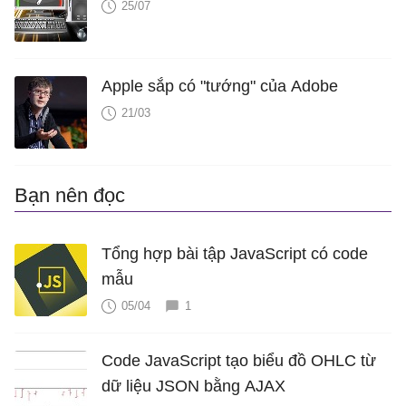
25/07
			{ 
x
: 
1230
, 
y
: 
60
 },

			{ 
x
: 
1300
, 
y
: 
75
 },

			{ 
x
: 
1330
, 
y
: 
80
 },

Apple sắp có "tướng" của Adobe
			{ 
x
: 
1400
, 
y
: 
82
 },

21/03
			{ 
x
: 
1450
, 
y
: 
88
 },

			{ 
x
: 
1500
, 
y
: 
87
 },

			{ 
x
: 
1530
, 
y
: 
88
 },

Bạn nên đọc
			{ 
x
: 
1590
, 
y
: 
90
 },

			{ 
x
: 
1600
, 
y
: 
80
 },

			{ 
x
: 
1620
, 
y
: 
93
 },

Tổng hợp bài tập JavaScript có code
			{ 
x
: 
1640
, 
y
: 
91
 },

mẫu
			{ 
x
: 
1700
, 
y
: 
92
 },

05/04
1
			{ 
x
: 
1790
, 
y
: 
93
 },

			{ 
x
: 
1800
, 
y
: 
90
 },

Code JavaScript tạo biểu đồ OHLC từ
			{ 
x
: 
1950
, 
y
: 
91
 },

dữ liệu JSON bằng AJAX
			{ 
x
: 
1980
, 
y
: 
93
 },
