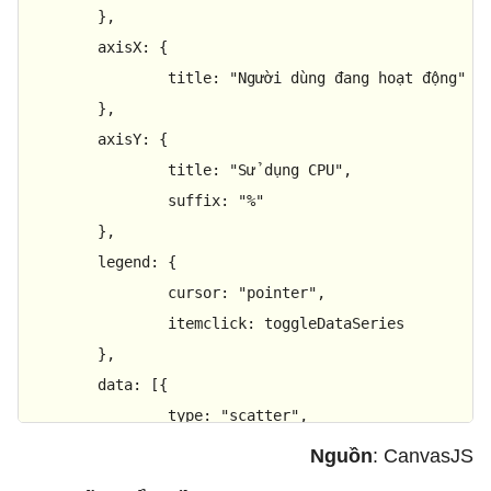
	},

axisX
: {

title
: 
"Người dùng đang hoạt động"
	},

axisY
: {

title
: 
"Sử dụng CPU"
,

suffix
: 
"%"
	},

legend
: {

cursor
: 
"pointer"
,

itemclick
: toggleDataSeries

	},

data
: [{

type
: 
"scatter"
,

name
: 
"Server 1"
,

Nguồn
: CanvasJS
showInLegend
: 
true
,
