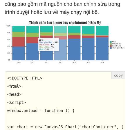
cũng bao gồm mã nguồn cho bạn chỉnh sửa trong
trình duyệt hoặc lưu về máy chạy nội bộ.
<!
DOCTYPE
HTML
<
html
>
<
head
>
<
script
>
window
.
onload
 = 
function
 (
) {

var
 chart = 
new
CanvasJS
.
Chart
(
"chartContainer"
, {
