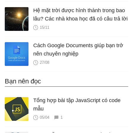
			{ 
x
: 
new
Date
(
2015
,
0
), 
y
: 
23
 
Hệ mặt trời được hình thành trong bao
			{ 
x
: 
new
Date
(
2016
,
0
), 
y
: 
27
 
lâu? Các nhà khoa học đã có câu trả lời
		]

15/11
	}]

});

Cách Google Documents giúp bạn trở
chart.
render
();

nên chuyên nghiệp
27/08
</
script
>
Bạn nên đọc
</
head
>
<
body
>
<
div
id
=
"chartContainer"
style
=
"height: 300px; width
Tổng hợp bài tập JavaScript có code
<
script
src
=
"https://canvasjs.com/assets/script/canv
mẫu
</
body
>
05/04
1
</
html
>