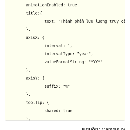
animationEnabled
: 
true
,

title
:{

text
: 
"Thành phần lưu lượng truy cập
	},

axisX
: {

interval
: 
1
,

intervalType
: 
"year"
,

valueFormatString
: 
"YYYY"
	},

axisY
: {

suffix
: 
"%"
	},

toolTip
: {

shared
: 
true
	},

legend
: {

Nguồn:
CanvasJS