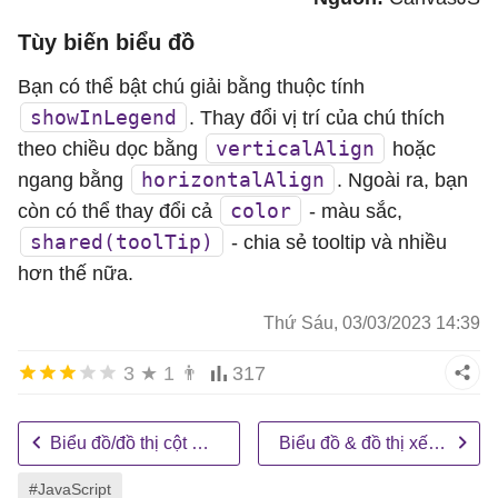
reversed
: 
true
,

Tùy biến biểu đồ
verticalAlign
: 
"center"
,

horizontalAlign
: 
"right"
Bạn có thể bật chú giải bằng thuộc tính
	},

showInLegend
. Thay đổi vị trí của chú thích
data
: [{

verticalAlign
theo chiều dọc bằng
hoặc
type
: 
"stackedColumn100"
,

horizontalAlign
ngang bằng
. Ngoài ra, bạn
name
: 
"Thời gian thực"
,

color
còn có thể thay đổi cả
- màu sắc,
showInLegend
: 
true
,

shared(toolTip)
- chia sẻ tooltip và nhiều
xValueFormatString
: 
"YYYY"
,

hơn thế nữa.
yValueFormatString
: 
"#,##0\"%\""
,

Thứ Sáu, 03/03/2023 14:39
dataPoints
: [

			{ 
x
: 
new
Date
(
2010
,
0
), 
y
: 
40
 
3
★
1
👨
317
			{ 
x
: 
new
Date
(
2011
,
0
), 
y
: 
50
 
			{ 
x
: 
new
Date
(
2012
,
0
), 
y
: 
60
 
Biểu đồ/đồ thị cột dạng xếp chồng
Biểu đồ & đồ thị xếp chồng thanh
			{ 
x
: 
new
Date
(
2013
,
0
), 
y
: 
61
 
			{ 
x
: 
new
Date
(
2014
,
0
), 
y
: 
63
 
#JavaScript