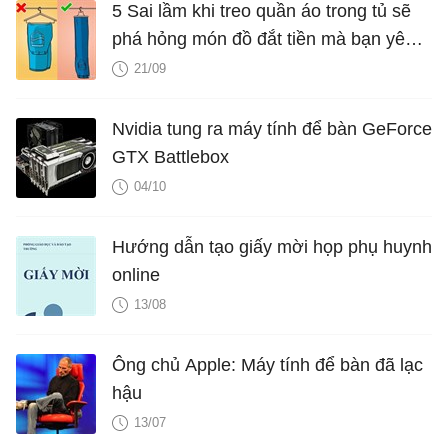
5 Sai lầm khi treo quần áo trong tủ sẽ
			{ 
x
: 
new
Date
(
2015
,
0
), 
y
: 
5
 }
phá hỏng món đồ đắt tiền mà bạn yêu
			{ 
x
: 
new
Date
(
2016
,
0
), 
y
: 
1
 }
quý
21/09
		]

	},

Nvidia tung ra máy tính để bàn GeForce
	{

GTX Battlebox
type
: 
"stackedColumn100"
,

name
: 
"Khác"
,

04/10
showInLegend
: 
true
,

xValueFormatString
: 
"YYYY"
,

Hướng dẫn tạo giấy mời họp phụ huynh
yValueFormatString
: 
"#,##0\"%\""
,

online
dataPoints
: [

13/08
			{ 
x
: 
new
Date
(
2010
,
0
), 
y
: 
17
 
			{ 
x
: 
new
Date
(
2011
,
0
), 
y
: 
20
 
Ông chủ Apple: Máy tính để bàn đã lạc
			{ 
x
: 
new
Date
(
2012
,
0
), 
y
: 
18
 
hậu
			{ 
x
: 
new
Date
(
2013
,
0
), 
y
: 
20
 
13/07
			{ 
x
: 
new
Date
(
2014
,
0
), 
y
: 
20
 