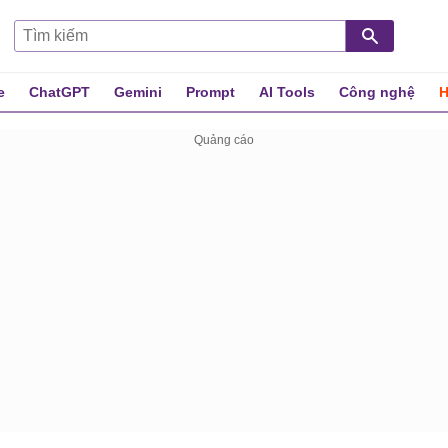
e
ChatGPT
Gemini
Prompt
AI Tools
Công nghệ
H