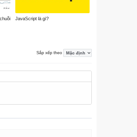
 chuỗi
JavaScript là gì?
;"></div>

Sắp xếp theo
cript>
