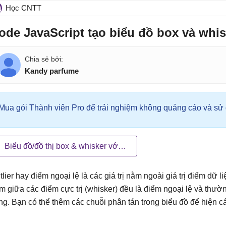
Học CNTT
ode JavaScript tạo biểu đồ box và whis
Kandy parfume
Mua gói Thành viên Pro để trải nghiệm không quảng cáo và sử d
Biểu đồ/đồ thị box & whisker với màu tùy chỉnh
tlier hay điểm ngoại lệ là các giá trị nằm ngoài giá trị điểm dữ li
m giữa các điểm cực trị (whisker) đều là điểm ngoại lệ và thư
ng. Bạn có thể thêm các chuỗi phân tán trong biểu đồ để hiện các 