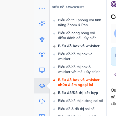
Biểu đồ phân tán với các
BIỂU ĐỒ JAVASCRIPT
dấu tùy chỉnh
C
Biểu đồ thu phóng với tính
năng Zoom & Pan
Biểu đồ bong bóng với
điểm đánh dấu tùy biến
Biểu đồ box và whisker
Biểu đồ/đồ thị box và
whisker
Biểu đồ/đồ thị box &
whisker với màu tùy chỉnh
Biểu đồ box và whisker
chứa điểm ngoại lai
Ou
Biểu đồ/Đồ thị kết hợp
nằ
Biểu đồ/đồ thị đường sai số
cộ
Biểu đồ & đồ thị sai số