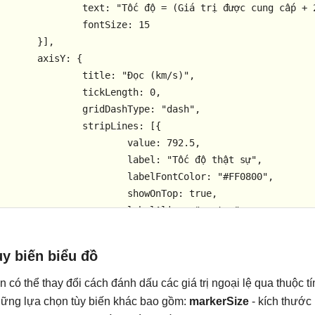
t: "Tốc độ = (Giá trị được cung cấp + 299,000) km/s",

	fontSize: 15

	}],

axisY: {

	title: "Đọc (km/s)",

	tickLength: 0,

gridDashType: "dash",

	stripLines: [{

			value: 792.5,

		label: "Tốc độ thật sự",

		labelFontColor: "#FF0800",

		showOnTop: true,

		labelAlign: "center",

		color: "#FF0800"

		}]

y biến biểu đồ
	},

legend: {

n có thể thay đổi cách đánh dấu các giá trị ngoại lệ qua thuộc t
	cursor: "pointer",

ững lựa chọn tùy biến khác bao gồm:
markerSize
- kích thước
itemclick: toggleDataSeries
