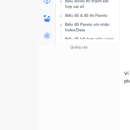
Biểu đồ/đồ thị thanh kết
hợp sai số
Biểu đồ & đồ thị Pareto
Biểu đồ Pareto với nhãn
Index/Data
Biểu đồ kết hợp giữa vùng
và đường
Biểu đồ/đồ thị kết hợp
đường, vùng và cột
Biểu đồ kết hợp OHLC và
biểu đồ đường
Ví
ph
Biểu đồ động
Biểu đồ/đồ thị động
Biểu đồ/đồ thị đường dạng
động
Biểu đồ đa chuỗi update dữ
liệu trực tiếp