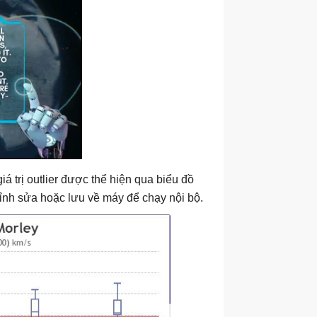
á trị outlier được thể hiện qua biểu đồ
ỉnh sửa hoặc lưu về máy để chạy nội bộ.