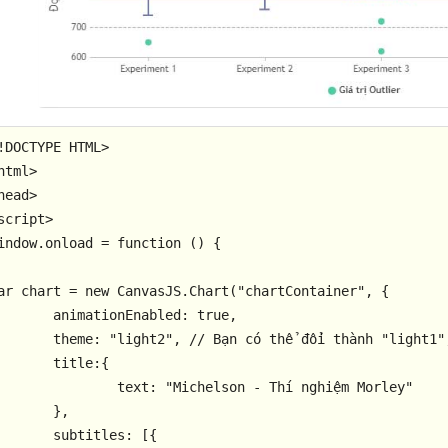
!
DOCTYPE
HTML
>

html>

head>

script>

indow.onload = function () {

ar chart = new CanvasJS.Chart("chartContainer", {

mationEnabled: true,

t2", // Bạn có thể đổi thành "light1", "light2", "dark1", "dark2"

title:{

ext: "Michelson - Thí nghiệm Morley"

	},

ubtitles: [{
