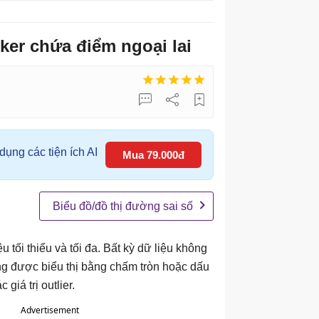
ker chứa điểm ngoại lai
ụng các tiện ích AI
Mua 79.000đ
Biểu đồ/đồ thị đường sai số
ệu tối thiểu và tối đa. Bất kỳ dữ liệu không
ờng được biểu thị bằng chấm tròn hoặc dấu
giá trị outlier.
Advertisement