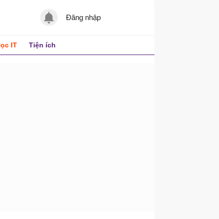
Đăng nhập
ọc IT
Tiện ích