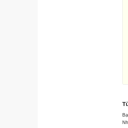
		tex
	
	
	
	
		
	
	
	
	
	
	
Tù
	
Bạ
	
Nh
		