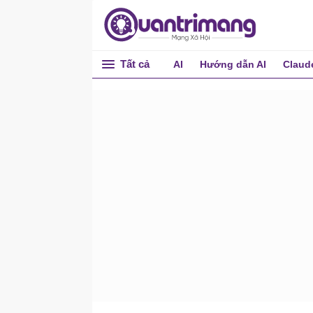
Biểu đồ kim tự tháp với các
vùng tỷ lệ thuận với giá trị
Biểu đồ tài chính
Biểu đồ/đồ thị hình nến
Tất cả
AI
Hướng dẫn AI
Claud
Biểu đồ dạng nến đa chuỗi
dữ liệu
Biểu đồ/đồ thị hình nến
Kết hợp biểu đồ hình nến
với biểu đồ đường
Đồ thị/biểu đồ OHLC
Code JavaScript tạo biểu
đồ OHLC từ dữ liệu JSON
bằng AJAX
Biểu đồ phân tán và
bong bóng
Biểu đồ phân tán/điểm
nhiều chuỗi dữ liệu
Biểu đồ & đồ thị bong bóng