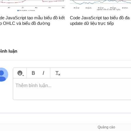
de JavaScript tạo mẫu biểu đồ kết
Code JavaScript tạo biểu đồ đa
p OHLC và biểu đồ đường
update dữ liệu trực tiếp
/script>

/head>

body>

div id="chartContainer" style="height: 300px; width: 100%
Bình luận
script src="https://cdn.canvasjs.com/canvasjs.min.js"></s
/body>

/html>