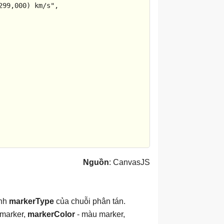
Nguồn
: CanvasJS
ính
markerType
của chuỗi phân tán.
 marker,
markerColor
- màu marker,