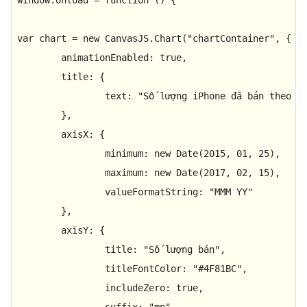
var
 chart = 
new
CanvasJS
.
Chart
(
"chartContainer"
, {

animationEnabled
: 
true
,

title
: {

text
: 
"Số lượng iPhone đã bán theo t
	},

axisX
: {

minimum
: 
new
Date
(
2015
, 
01
, 
25
),

maximum
: 
new
Date
(
2017
, 
02
, 
15
),

valueFormatString
: 
"MMM YY"
	},

axisY
: {

title
: 
"Số lượng bán"
,

titleFontColor
: 
"#4F81BC"
,

includeZero
: 
true
,

suffix
: 
"mn"