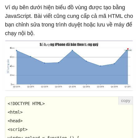
Ví dụ bên dưới hiện biểu đồ vùng được tạo bằng
JavaScript. Bài viết cũng cung cấp cả mã HTML cho
bạn chỉnh sửa trong trình duyệt hoặc lưu về máy để
chạy nội bộ.
<!
DOCTYPE
HTML
<
html
>
<
head
>
<
script
>
window
.
onload
 = 
function
 (
) {
