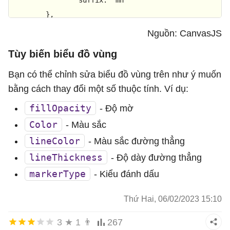
	},

data
: [{

Nguồn: CanvasJS
indexLabelFontColor
: 
"darkSlateGray"
,
Tùy biến biểu đồ vùng
name
: 
"views"
,

type
: 
"area"
,

Bạn có thể chỉnh sửa biểu đồ vùng trên như ý muốn
yValueFormatString
: 
"#,##0.0mn"
,

bằng cách thay đổi một số thuộc tính. Ví dụ:
dataPoints
: [

fillOpacity
- Độ mờ
			{ 
x
: 
new
Date
(
2015
, 
02
, 
1
), 
Color
- Màu sắc
			{ 
x
: 
new
Date
(
2015
, 
05
, 
1
), 
lineColor
- Màu sắc đường thẳng
			{ 
x
: 
new
Date
(
2015
, 
08
, 
1
), 
lineThickness
- Độ dày đường thẳng
			{ 
x
: 
new
Date
(
2015
, 
11
, 
1
), 
markerType
			{ 
x
: 
new
Date
(
2016
, 
02
, 
1
), 
- Kiểu đánh dấu
			{ 
x
: 
new
Date
(
2016
, 
05
, 
1
), 
Thứ Hai, 06/02/2023 15:10
			{ 
x
: 
new
Date
(
2016
, 
08
, 
1
), 
			{ 
x
: 
new
Date
(
2016
, 
11
, 
1
), 
3
★
1
👨
267
			{ 
x
: 
new
Date
(
2017
, 
02
, 
1
), 