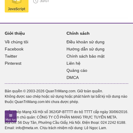
30/07
Giới thiệu
Chính sách
Về chúng tôi
Điều khoản sử dụng
Facebook
Hướng dẫn sử dụng
Twitter
Chính sách bảo mật
Pinterest
Liên hệ
Quảng cáo
DMCA
Bản quyền © 2003-2026 QuanTriMang.com. Giữ toàn quyền.
Không được sao chép hoặc sử dụng hoặc phát hành lại bất kỳ nội dung nào
thuộc QuanTriMang.com khi chưa được phép.
Giấy phép Mạng Xã Hội số 362/GP-BTTTT do bộ TTTT cấp ngày 30/06/2016.
Cơ quan chủ quản: CÔNG TY CỔ PHẦN MẠNG TRỰC TUYẾN META.
Địa chỉ: 56 Duy Tân, Phường Cầu Giấy, Hà Nội. Điện thoại:
024 2242 6188
.
Email: info@meta.vn. Chịu trách nhiệm nội dung: Lê Ngọc Lam.