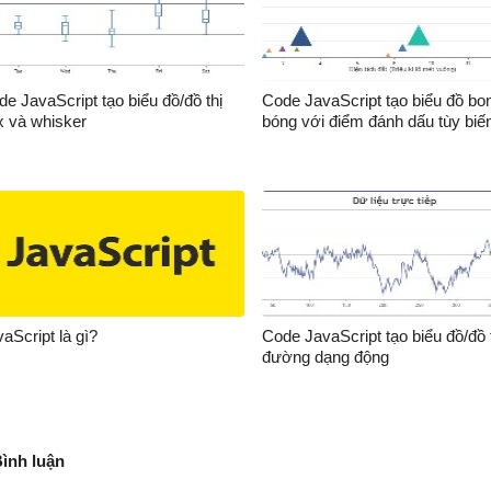
/
body
>
/
html
>
e JavaScript tạo biểu đồ/đồ thị
Code JavaScript tạo biểu đồ bo
x và whisker
bóng với điểm đánh dấu tùy biế
aScript là gì?
Code JavaScript tạo biểu đồ/đồ 
đường dạng động
Bình luận