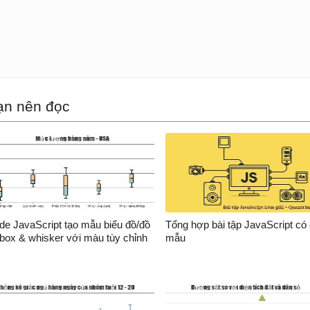
				{ 
y
: [
4.3
, 
4.6
], 
label
: 
"
				{ 
y
: [
3.3
, 
3.6
], 
label
: 
"
				{ 
y
: [
4.0
, 
4.4
], 
label
: 
"
				{ 
y
: [
3.9
, 
4.3
], 
label
: 
"
				{ 
y
: [
3.8
, 
4.2
], 
label
: 
"
				{ 
y
: [
3.4
, 
3.7
], 
label
: 
"
				{ 
y
: [
3.8
, 
4.2
], 
label
: 
"
ạn nên đọc
				{ 
y
: [
3.7
, 
4.0
], 
label
: 
"
			]

	}]

);

hart.
render
();

de JavaScript tạo mẫu biểu đồ/đồ
Tổng hợp bài tập JavaScript có
/
script
>
 box & whisker với màu tùy chỉnh
mẫu
/
head
>
body
>
div
id
=
"chartContainer"
style
=
"height: 300px; width: 100
script
src
=
"https://cdn.canvasjs.com/canvasjs.min.js"
>
</