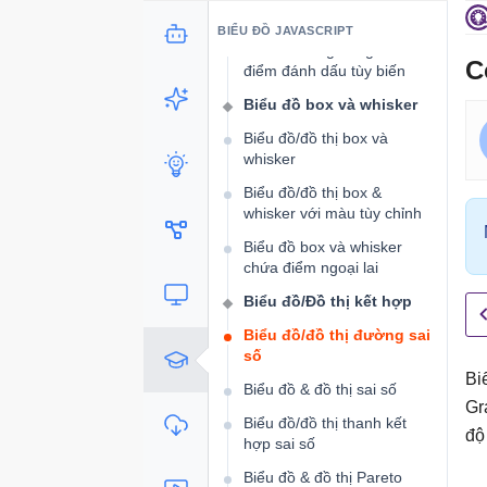
năng Zoom & Pan
BIỂU ĐỒ JAVASCRIPT
Biểu đồ bong bóng với
C
điểm đánh dấu tùy biến
Biểu đồ box và whisker
Biểu đồ/đồ thị box và
whisker
Biểu đồ/đồ thị box &
whisker với màu tùy chỉnh
Biểu đồ box và whisker
chứa điểm ngoại lai
Biểu đồ/Đồ thị kết hợp
Biểu đồ/đồ thị đường sai
số
Bi
Biểu đồ & đồ thị sai số
Gr
Biểu đồ/đồ thị thanh kết
độ
hợp sai số
Biểu đồ & đồ thị Pareto