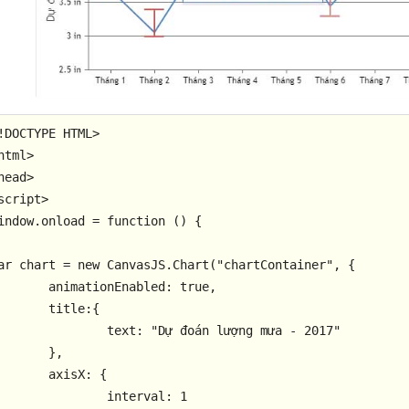
!
DOCTYPE
HTML
html
>
head
>
script
>
indow
.
onload
 = 
function
 (
) {

ar
 chart = 
new
CanvasJS
.
Chart
(
"chartContainer"
, {

animationEnabled
: 
true
,

title
:{

text
: 
"Dự đoán lượng mưa - 2017"
	},

axisX
: {

interval
: 
1