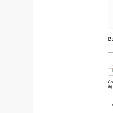
B
}
c
Co
<
thị
<
<
<
<