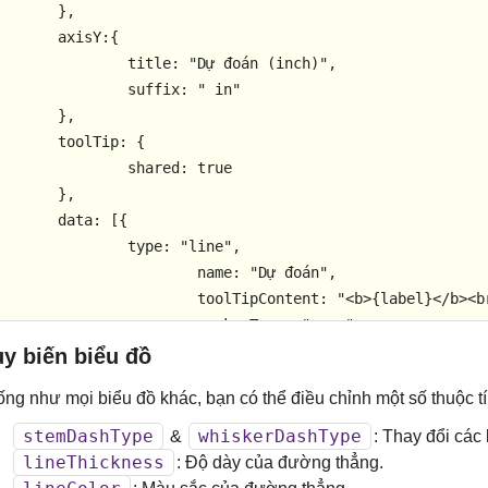
	},

axisY
:{

title
: 
"Dự đoán (inch)"
,

suffix
: 
" in"
	},

toolTip
: {

shared
: 
true
	},

data
: [{

type
: 
"line"
,

name
: 
"Dự đoán"
,

toolTipContent
: 
"<b>{label}</b><b
markerType
: 
"none"
,

dataPoints
: [

y biến biểu đồ
				{ 
y
: 
3.69
, 
label
: 
"Tháng 
ống như mọi biểu đồ khác, bạn có thể điều chỉnh một số thuộc t
				{ 
y
: 
3.06
, 
label
: 
"Tháng 
				{ 
y
: 
4.08
, 
label
: 
"Tháng 
stemDashType
whiskerDashType
&
: Thay đổi các
				{ 
y
: 
4.06
, 
label
: 
"Tháng 
lineThickness
: Độ dày của đường thẳng.
				{ 
y
: 
4.48
, 
label
: 
"Tháng 