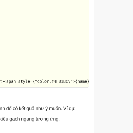
r><span style=\"color:#4F81BC\">{name}</span>: {y} in"
,

1"
 },

ính để có kết quả như ý muốn. Ví dụ:
2"
 },

3"
 },

 kiểu gạch ngang tương ứng.
4"
 },

5"
 },
