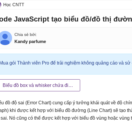
Học CNTT
ode JavaScript tạo biểu đồ/đồ thị đườn
Kandy parfume
Mua gói Thành viên Pro để trải nghiệm không quảng cáo và sử d
Biểu đồ box và whisker chứa điểm ngoại lai
ểu đồ độ sai (Error Chart) cung cấp ý tưởng khái quát về độ chín
aph) khi được kết hợp với biểu đồ đường (Line Chart) sẽ tạo th
 sai. Nó cũng có thể được kết hợp với biểu đồ vùng hoặc vùng 