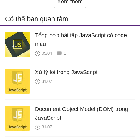
Xem thêm
Có thể bạn quan tâm
Tổng hợp bài tập JavaScript có code
mẫu
05/04
1
Xử lý lỗi trong JavaScript
31/07
Document Object Model (DOM) trong
JavaScript
31/07