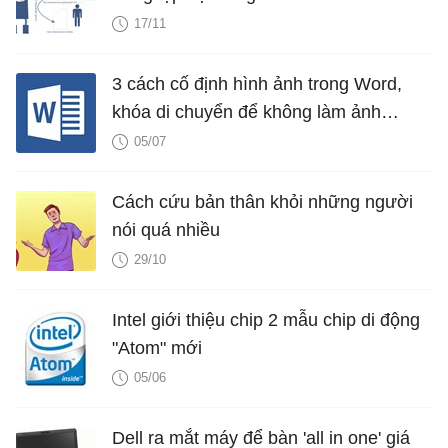
type
: 
"stackedColumn"
,

17/11
showInLegend
: 
true
,

name
: 
"Q4"
,

3 cách cố định hình ảnh trong Word,
color
: 
"#B6B1A8"
,

khóa di chuyển để không làm ảnh
dataPoints
: [

hưởng bố cục
05/07
				{ 
y
: 
8.44
, 
x
: 
new
Da
				{ 
y
: 
10.58
, 
x
: 
new
D
Cách cứu bản thân khỏi những người
				{ 
y
: 
14.41
, 
x
: 
new
D
nói quá nhiều
				{ 
y
: 
16.86
, 
x
: 
new
D
29/10
				{ 
y
: 
10.64
, 
x
: 
new
D
				{ 
y
: 
21.32
, 
x
: 
new
D
Intel giới thiệu chip 2 mẫu chip di động
				{ 
y
: 
26.06
, 
x
: 
new
D
"Atom" mới
			]

05/06
	}]

});

chart.
render
Dell ra mắt máy để bàn 'all in one' giá
();
