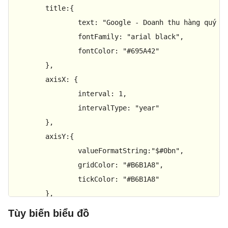
title
:{

text
: 
"Google - Doanh thu hàng quý h
fontFamily
: 
"arial black"
,

fontColor
: 
"#695A42"
	},

axisX
: {

interval
: 
1
,

intervalType
: 
"year"
	},

axisY
:{

valueFormatString
:
"$#0bn"
,

gridColor
: 
"#B6B1A8"
,

tickColor
: 
"#B6B1A8"
	},

toolTip
: {

Tùy biến biểu đồ
shared
: 
true
,
