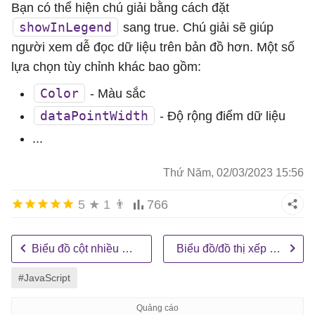
Bạn có thể hiện chú giải bằng cách đặt
content
: toolTipContent

showInLegend
sang true. Chú giải sẽ giúp
	},

người xem dễ đọc dữ liệu trên bản đồ hơn. Một số
data
: [{

lựa chọn tùy chỉnh khác bao gồm:
type
: 
"stackedColumn"
,

showInLegend
: 
true
,

Color
- Màu sắc
color
: 
"#696661"
,

dataPointWidth
- Độ rộng điểm dữ liệu
name
: 
"Q1"
,

...
dataPoints
: [

			{ 
y
: 
6.75
, 
x
: 
new
Date
(
2010
,
Thứ Năm, 02/03/2023 15:56
			{ 
y
: 
8.57
, 
x
: 
new
Date
(
2011
,
5
★
1
👨
766
			{ 
y
: 
10.64
, 
x
: 
new
Date
(
2012
			{ 
y
: 
13.97
, 
x
: 
new
Date
(
2013
			{ 
y
: 
15.42
, 
x
: 
new
Date
(
2014
Biểu đồ cột nhiều chuỗi dữ liệu
Biểu đồ/đồ thị xếp chồng cột hoàn toàn
			{ 
y
: 
17.26
, 
x
: 
new
Date
(
2015
#JavaScript
			{ 
y
: 
20.26
, 
x
: 
new
Date
(
2016
		]
