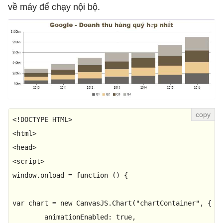
về máy để chạy nội bộ.
<!
DOCTYPE
HTML
<
html
>
<
head
>
<
script
>
window
.
onload
 = 
function
 (
) {

var
 chart = 
new
CanvasJS
.
Chart
(
"chartContainer"
, {

animationEnabled
: 
true
,
