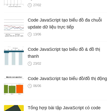
27/02
</
script
>
</
head
>
Code JavaScript tạo biểu đồ đa chuỗi
<
body
>
update dữ liệu trực tiếp
<
div
id
=
"chartContainer"
style
=
"height: 300px; width
13/06
<
script
src
=
"https://canvasjs.com/assets/script/canv
</
body
>
Code JavaScript tạo biểu đồ & đồ thị
</
html
>
thanh
23/02
Code JavaScript tạo biểu đồ/đồ thị động
06/06
Tổng hợp bài tập JavaScript có code