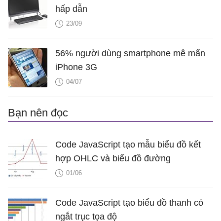
hấp dẫn
function
toolTipContent
(
e
) {

23/09
var
 str = 
""
;

var
 total = 
0
;

56% người dùng smartphone mê mẩn
var
 str2, str3;

iPhone 3G
for
 (
var
 i = 
0
; i < e.
entries
.
length
; i++){

04/07
var
  str1 = 
"<span style= \"color:"
+
		total = e.
entries
[i].
dataPoint
.
y
 + to
Bạn nên đọc
		str = str.
concat
(str1);

	}

Code JavaScript tạo mẫu biểu đồ kết
	str2 = 
"<span style = \"color:DodgerBlue;\">
hợp OHLC và biểu đồ đường
	total = 
Math
.
round
(total * 
100
) / 
100
;

01/06
	str3 = 
"<span style = \"color:Tomato\">Total
return
 (str2.
concat
(str)).
concat
(str3);

}

Code JavaScript tạo biểu đồ thanh có
ngắt trục tọa độ