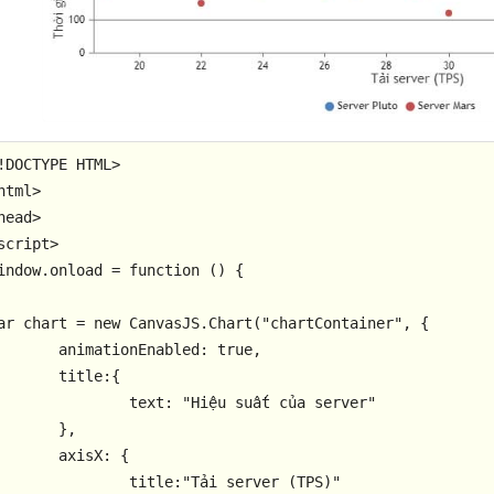
!
DOCTYPE
HTML
html
>
head
>
script
>
indow.onload = function () {

ar chart = new CanvasJS.Chart("chartContainer", {

mationEnabled: true,

title:{

text: "Hiệu suất của server"

	},

axisX: {

title:"Tải server (TPS)"
