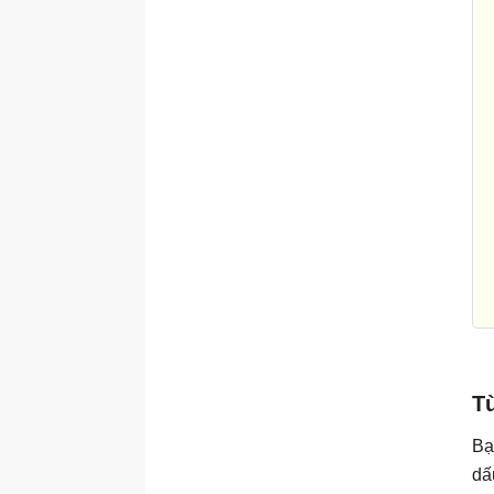
	
		t
	
	
	
		
	
	
	
	
	
	
Tù
	
	
Bạ
	
dấ
	