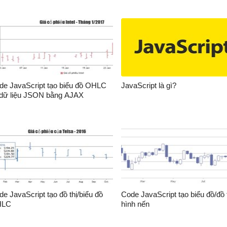
div
id
=
"chartContainer"
style
=
"height: 300px; width: 100
script
src
=
"https://canvasjs.com/assets/script/canvasjs.
/
body
>
/html>
de JavaScript tạo biểu đồ OHLC
JavaScript là gì?
 dữ liệu JSON bằng AJAX
e JavaScript tạo đồ thị/biểu đồ
Code JavaScript tạo biểu đồ/đồ 
HLC
hình nến