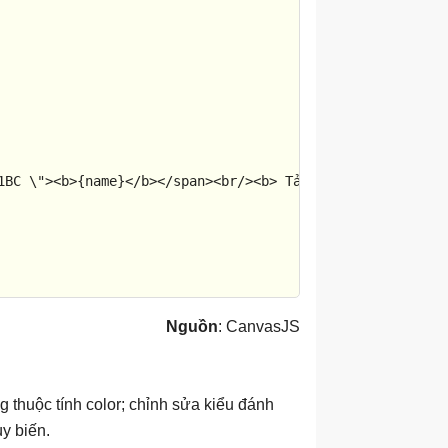
1BC
 \">
<
b
>
{name}
</
b
>
</
span
>
<
br
/>
<
b
>
 Tải:
</
b
>
 {x} TPS
<
br
/
Nguồn
: CanvasJS
 thuộc tính color; chỉnh sửa kiểu đánh
ùy biến.