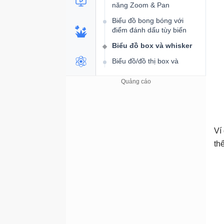
năng Zoom & Pan
Biểu đồ bong bóng với
điểm đánh dấu tùy biến
Biểu đồ box và whisker
Biểu đồ/đồ thị box và
whisker
Biểu đồ/đồ thị box &
whisker với màu tùy chỉnh
Biểu đồ box và whisker
chứa điểm ngoại lai
Ví
Biểu đồ/Đồ thị kết hợp
th
Biểu đồ/đồ thị đường sai số
Biểu đồ & đồ thị sai số
Biểu đồ/đồ thị thanh kết
hợp sai số
Biểu đồ & đồ thị Pareto
Biểu đồ Pareto với nhãn