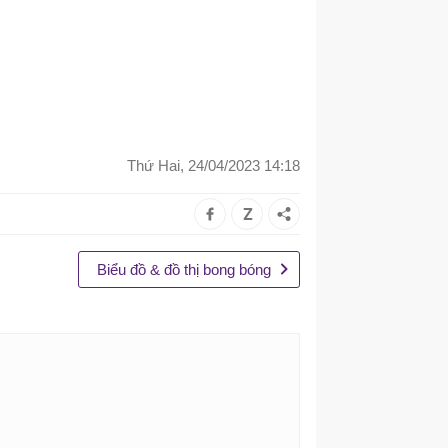
Thứ Hai, 24/04/2023 14:18
Biểu đồ & đồ thị bong bóng
04E
 \">
<
b
>
{name}
</
b
>
</
span
>
<
br
/>
<
b
>
 Tải:
</
b
>
 {x} TPS
<
br
/