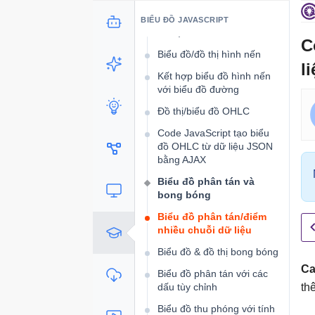
Biểu đồ dạng nến đa chuỗi
BIỂU ĐỒ JAVASCRIPT
dữ liệu
C
Biểu đồ/đồ thị hình nến
l
Kết hợp biểu đồ hình nến
với biểu đồ đường
Đồ thị/biểu đồ OHLC
Code JavaScript tạo biểu
đồ OHLC từ dữ liệu JSON
bằng AJAX
Biểu đồ phân tán và
bong bóng
Biểu đồ phân tán/điểm
nhiều chuỗi dữ liệu
Biểu đồ & đồ thị bong bóng
Ca
Biểu đồ phân tán với các
dấu tùy chỉnh
th
Biểu đồ thu phóng với tính