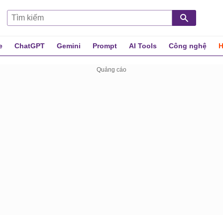
e
ChatGPT
Gemini
Prompt
AI Tools
Công nghệ
H