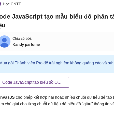
Học CNTT
ode JavaScript tạo mẫu biểu đồ phân t
iệu
Kandy parfume
Mua gói Thành viên Pro để trải nghiệm không quảng cáo và sử d
Code JavaScript tạo biểu đồ OHLC từ dữ liệu JSON bằng AJAX
nvasJS
cho phép kết hợp hai hoặc nhiều chuỗi dữ liệu để tạo 
êm chú giải cho từng chuỗi dữ liệu để biểu đồ "giàu" thông tin v