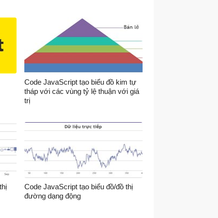
%;"
>
</
div
>
min.js"
>
</
script
>
Code JavaScript tạo biểu đồ kim tự
tháp với các vùng tỷ lệ thuận với giá
trị
thị
Code JavaScript tạo biểu đồ/đồ thị
đường dạng động