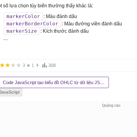
t số lựa chọn tùy biến thường thấy khác là:
		{ x: 27, y: 250 },

		{ x: 34, y: 380 },

markerColor
: Màu đánh dấu
		{ x: 36, y: 320 },

markerBorderColor
: Màu đường viền đánh dấu
		{ x: 33, y: 405 },

markerSize
: Kích thước đánh dấu
		{ x: 32, y: 453 },

…
		{ x: 21, y: 292 }

		]

	},

	{

3
★
1
👨
308
	type: "scatter",

	name: "Server Mars",

Code JavaScript tạo biểu đồ OHLC từ dữ liệu JSON bằng AJAX
	showInLegend: true, 

JavaScript
		toolTipContent: "
<
span
style
=
\
"
color:
#
C05
	dataPoints: [

		{ x: 19, y: 200 },

		{ x: 27, y: 300 },

		{ x: 35, y: 330 },

		{ x: 32, y: 190 },
