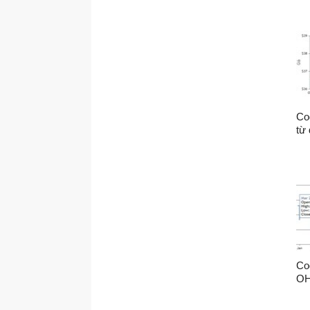
<
<
<
<
Co
từ
Cod
O