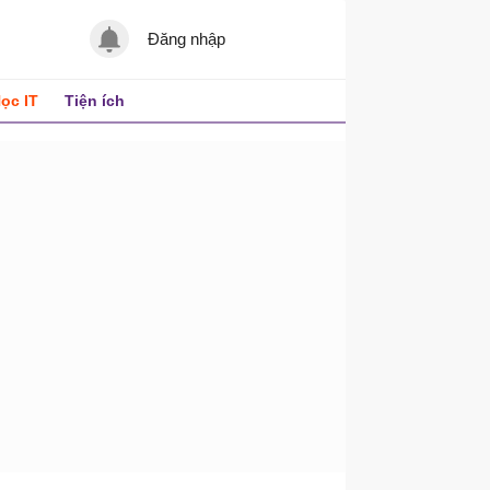
Đăng nhập
ọc IT
Tiện ích