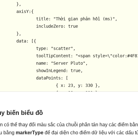
	},

axisY:{

itle: "Thời gian phản hồi (ms)",

	includeZero: true

	},

data: [{

	type: "scatter",

		toolTipContent: "
<
span
style
=
\
"
color:
#
4F8
name: "Server Pluto",

	showInLegend: true,

	dataPoints: [

		{ x: 23, y: 330 },

		{ x: 28, y: 390 },

		{ x: 39, y: 400 },

		{ x: 34, y: 430 },

y biến biểu đồ
		{ x: 24, y: 321 },

		{ x: 29, y: 250 },

n có thể thay đổi màu sắc của chuỗi phân tán hay các điểm bằng
		{ x: 29, y: 370 },

u bằng
markerType
để đại diện cho điểm dữ liệu với các dấu t
		{ x: 23, y: 290 },
