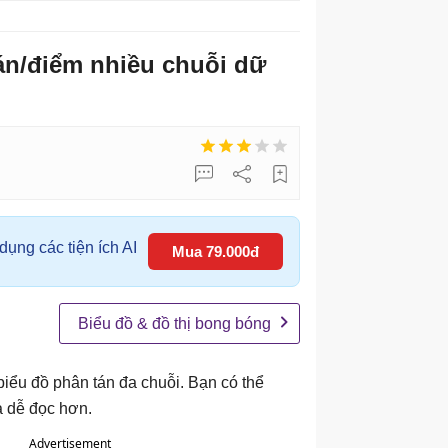
án/điểm nhiều chuỗi dữ
ụng các tiện ích AI
Mua 79.000đ
Biểu đồ & đồ thị bong bóng
biểu đồ phân tán đa chuỗi. Bạn có thể
à dễ đọc hơn.
Advertisement