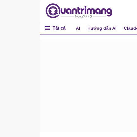
Biểu đồ hình tròn với bán
kính tùy chỉnh
Biểu đồ/đồ thị Doughnut
Tất cả
AI
Hướng dẫn AI
Claud
Biểu đồ Doughnut có thể
tùy chỉnh bán kính bên
trong
Biểu đồ/đồ thị hình tròn
Biểu đồ/đồ thị dạng phễu
Biểu đồ hình phễu có thể
tùy chỉnh kích thước
Biểu đồ/đồ thị kim tự tháp
Biểu đồ kim tự tháp với các
nhãn chỉ mục/dữ liệu
Biểu đồ kim tự tháp với các
vùng tỷ lệ thuận với giá trị
Biểu đồ tài chính
Biểu đồ/đồ thị hình nến