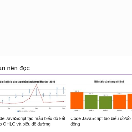
		{ x: 29, y: 189 },

		{ x: 22, y: 150 },

		{ x: 27, y: 200 },

		{ x: 26, y: 190 },

		{ x: 24, y: 225 },

		{ x: 33, y: 330 },

		{ x: 34, y: 250 },

		{ x: 30, y: 120 },

		{ x: 37, y: 153 },

		{ x: 24, y: 196 }

ạn nên đọc
		]

	}]

);

hart.render();

/
script
>
de JavaScript tạo mẫu biểu đồ kết
Code JavaScript tạo biểu đồ/đồ 
p OHLC và biểu đồ đường
động
body
>