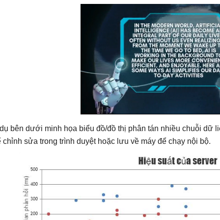
 dụ bên dưới minh họa biểu đồ/đồ thị phân tán nhiều chuỗi dữ l
ể chỉnh sửa trong trình duyệt hoặc lưu về máy để chạy nội bộ.