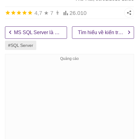
4,7
★
7
👨
26.010
MS SQL Server là gì?
Tìm hiểu về kiến trúc của MS SQL Server
#SQL Server