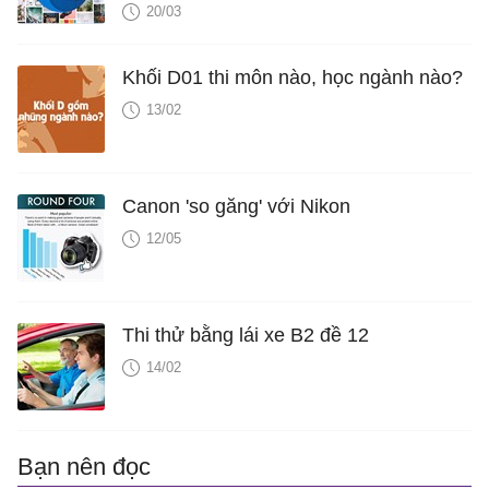
20/03
Khối D01 thi môn nào, học ngành nào?
13/02
Canon 'so găng' với Nikon
12/05
Thi thử bằng lái xe B2 đề 12
14/02
Bạn nên đọc