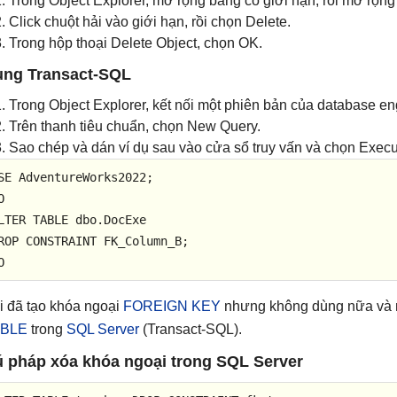
Trong Object Explorer, mở rộng bảng có giới hạn, rồi mở rộng
Click chuột hải vào giới hạn, rồi chọn Delete.
Trong hộp thoại Delete Object, chọn OK.
ng Transact-SQL
Trong Object Explorer, kết nối một phiên bản của database en
Trên thanh tiêu chuẩn, chọn New Query.
Sao chép và dán ví dụ sau vào cửa sổ truy vấn và chọn Execu
SE AdventureWorks2022;

LTER
TABLE
ROP
CONSTRAINT
 FK_Column_B;

O
i đã tạo khóa ngoại
FOREIGN KEY
nhưng không dùng nữa và m
ABLE
trong
SQL Server
(Transact-SQL).
 pháp xóa khóa ngoại trong SQL Server