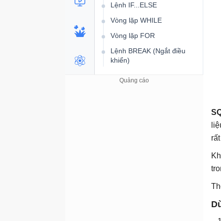
Lệnh IF...ELSE
Vòng lặp WHILE
Vòng lặp FOR
Lệnh BREAK (Ngắt điều
khiển)
Lệnh CONTINUE
Lệnh GOTO
Các hàm xử lý chuỗi
SQ
Hàm ASCII
li
Hàm CHAR
rấ
Hàm CONCAT
Kh
Hàm CHARINDEX
tr
Toán tử “+”
Th
Hàm DATALENGTH
Dù
Hàm LEFT