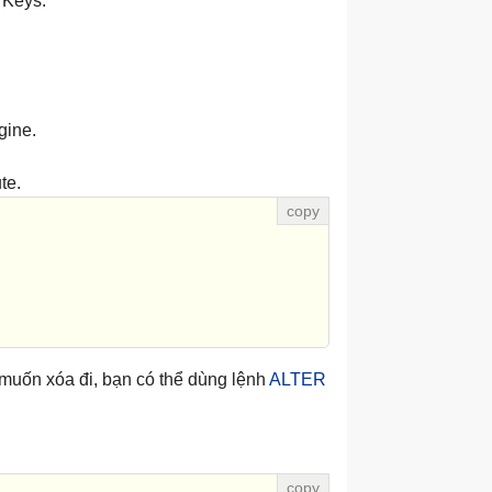
 Keys.
gine.
te.
uốn xóa đi, bạn có thể dùng lệnh
ALTER