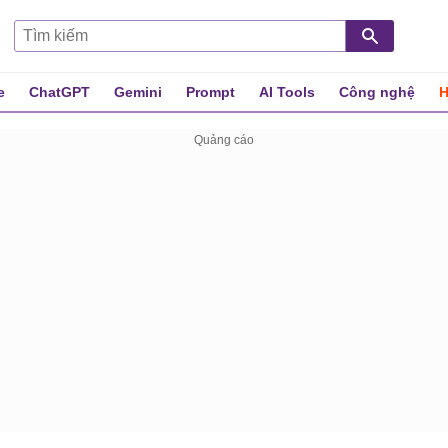
e
ChatGPT
Gemini
Prompt
AI Tools
Công nghệ
H