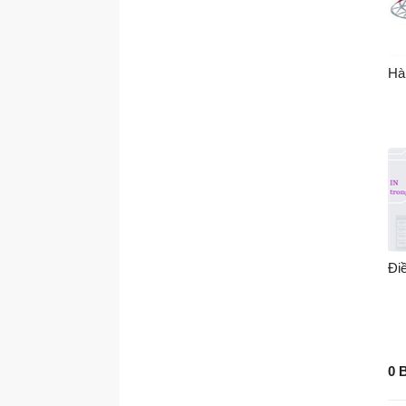
Hà
Đi
0 