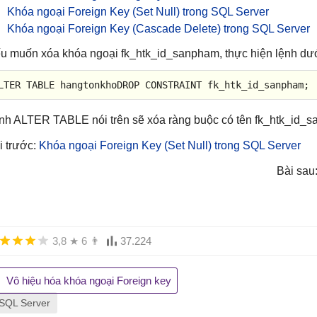
Khóa ngoại Foreign Key (Set Null) trong SQL Server
Khóa ngoại Foreign Key (Cascade Delete) trong SQL Server
u muốn xóa khóa ngoại fk_htk_id_sanpham, thực hiện lệnh dướ
LTER
TABLE
 hangtonkhoDROP 
CONSTRAINT
 fk_htk_id_sanpham;
nh ALTER TABLE nói trên sẽ xóa ràng buộc có tên fk_htk_id_
i trước:
Khóa ngoại Foreign Key (Set Null) trong SQL Server
Bài sau
3,8
★
6
👨
37.224
Vô hiệu hóa khóa ngoại Foreign key
SQL Server