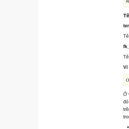
Hàm CEILING
A
Hàm COUNT
Tê
Hàm FLOOR
te
Hàm MAX
Hàm MIN
Tê
Hàm ROUND
fk
Hàm SIGN
Tê
Hàm SUM
Ví
Hàm xử lý Date/Time
C
Lệnh
CURRENT_TIMESTAMP
Ở 
Hàm DATEDIFF
đó
Hàm DATEADD
tr
Hàm DATENAME
tr
Hàm DATEPART