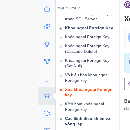
SQL Server
SQL SERVER
PROCEDURE (Thủ tục)
X
trong SQL Server
Khóa ngoại Foreign Key
Khóa ngoại Foreign Key
Khóa ngoại Foreign Key
(Cascade Delete)
Khóa ngoại Foreign Key
(Set Null)
Vô hiệu hóa khóa ngoại
Foreign key
Xóa khóa ngoại Foreign
key
Bạ
Kích hoạt khóa ngoại
đâ
Foreign key
Các lệnh điều khiển và
vòng lặp