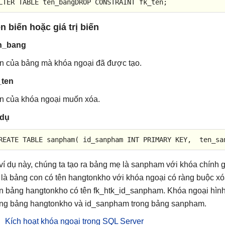
LTER
TABLE
 ten_bangDROP 
CONSTRAINT
 fk_ten;
n biến hoặc giá trị biến
n_bang
n của bảng mà khóa ngoại đã được tạo.
_ten
n của khóa ngoại muốn xóa.
 dụ
REATE
TABLE
 sanpham( id_sanpham 
INT
PRIMARY
 KEY,  ten_sa
ví dụ này, chúng ta tạo ra bảng mẹ là sanpham với khóa chính 
 là bảng con có tên hangtonkho với khóa ngoại có ràng buộc x
ên bảng hangtonkho có tên fk_htk_id_sanpham. Khóa ngoại hìn
ong bảng hangtonkho và id_sanpham trong bảng sanpham.
Kích hoạt khóa ngoại trong SQL Server