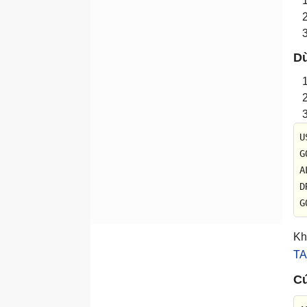
Hàm LEN
Hàm LOWER
Hàm LTRIM
Dù
Hàm REPLACE
Hàm RIGHT
Hàm RTRIM
U
Hàm SPACE
Hàm STUFF
A
Hàm STR
D
Hàm SUBSTRING
G
Hàm UPPER
Kh
Hàm xử lý số - toán học
T
Hàm ABS
Cú
Hàm AVG