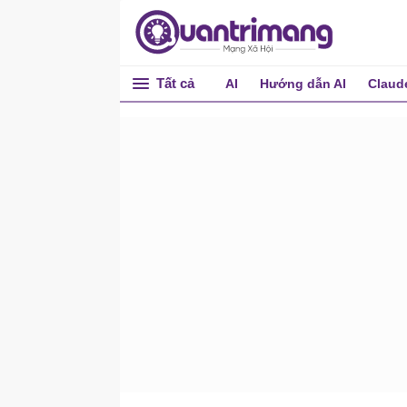
EXCEPT
SUBQUERY
Các kiểu dữ liệu trong SQL
Tất cả
AI
Hướng dẫn AI
Claud
Server
PIVOT
Lệnh DROP USER trong
SQL Server
Tìm User trong SQL Server
Sử dụng chú thích trong
SQL Server
LITERAL (Hằng) trong SQL
Server
Khai báo biến trong SQL
Server
SEQUENCE trong SQL
Server
FUNCTION (Hàm) trong