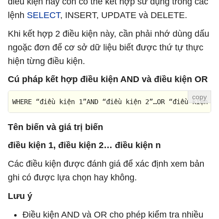
điều kiện này còn có thể kết hợp sử dụng trong các
lệnh
SELECT
, INSERT, UPDATE và DELETE.
Khi kết hợp 2 điều kiện này, cần phải nhớ dùng dấu
ngoặc đơn để cơ sở dữ liệu biết được thứ tự thực
hiện từng điều kiện.
Cú pháp kết hợp điều kiện AND và điều kiện OR
WHERE “đ
i
ều kiện 
1
”AND “đ
i
ều kiện 
2
”…OR “đ
i
ều kiện n
Tên biến và giá trị biến
điều kiện 1, điều kiện 2… điều kiện n
Các điều kiện được đánh giá để xác định xem bản
ghi có được lựa chọn hay không.
Lưu ý
Điều kiện AND và OR cho phép kiểm tra nhiều