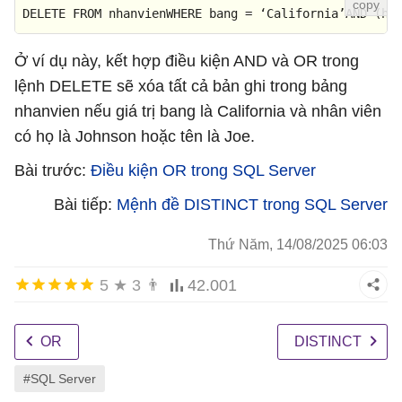
DELETE FROM 
nhanvienWHERE
bang
=
 ‘California’AND (ho
Ở ví dụ này, kết hợp điều kiện AND và OR trong
lệnh DELETE sẽ xóa tất cả bản ghi trong bảng
nhanvien nếu giá trị bang là California và nhân viên
có họ là Johnson hoặc tên là Joe.
Bài trước:
Điều kiện OR trong SQL Server
Bài tiếp:
Mệnh đề DISTINCT trong SQL Server
Thứ Năm, 14/08/2025 06:03
5
★
3
👨
42.001
OR
DISTINCT
#SQL Server