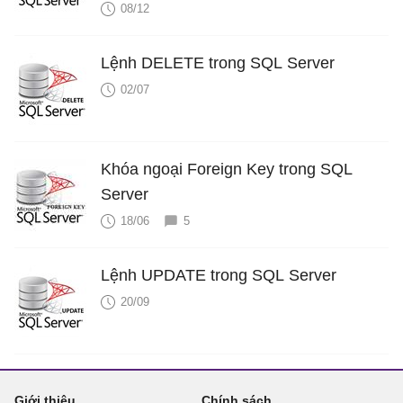
08/12
Lệnh DELETE trong SQL Server
02/07
Khóa ngoại Foreign Key trong SQL
Server
18/06
5
Lệnh UPDATE trong SQL Server
20/09
Giới thiệu
Chính sách