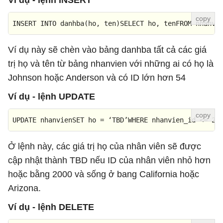
Ví dụ - lệnh INSERT
INSERT INTO 
danhba
(ho, ten)SELECT ho, tenFROM nhanvi
Ví dụ này sẽ chèn vào bảng danhba tất cả các giá
trị họ và tên từ bảng nhanvien với những ai có họ là
Johnson hoặc Anderson và có ID lớn hơn 54
Ví dụ - lệnh UPDATE
UPDATE 
nhanvienSET
ho
=
 ‘TBD’WHERE nhanvien_id <= 20
Ở lệnh này, các giá trị họ của nhân viên sẽ được
cập nhật thành TBD nếu ID của nhân viên nhỏ hơn
hoặc bằng 2000 và sống ở bang California hoặc
Arizona.
Ví dụ - lệnh DELETE