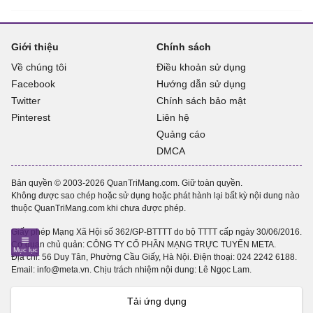
Giới thiệu
Chính sách
Về chúng tôi
Điều khoản sử dụng
Facebook
Hướng dẫn sử dụng
Twitter
Chính sách bảo mật
Pinterest
Liên hệ
Quảng cáo
DMCA
Bản quyền © 2003-2026 QuanTriMang.com. Giữ toàn quyền.
Không được sao chép hoặc sử dụng hoặc phát hành lại bất kỳ nội dung nào
thuộc QuanTriMang.com khi chưa được phép.
Giấy phép Mạng Xã Hội số 362/GP-BTTTT do bộ TTTT cấp ngày 30/06/2016.
Cơ quan chủ quản: CÔNG TY CỔ PHẦN MẠNG TRỰC TUYẾN META.
Địa chỉ: 56 Duy Tân, Phường Cầu Giấy, Hà Nội. Điện thoại:
024 2242 6188
.
Email: info@meta.vn. Chịu trách nhiệm nội dung: Lê Ngọc Lam.
Tải ứng dụng