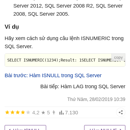
Server 2012, SQL Server 2008 R2, SQL Server
2008, SQL Server 2005.
Ví dụ
Hãy xem cách sử dụng câu lệnh ISNUMERIC trong
SQL Server.
SELECT
 ISNUMERIC(
1234
);
Result
: 
1
SELECT
 ISNUMERIC(
'12
Bài trước: Hàm ISNULL trong SQL Server
Bài tiếp: Hàm LAG trong SQL Server
Thứ Năm, 28/02/2019 10:39
4,2
★
5
👨
7.130