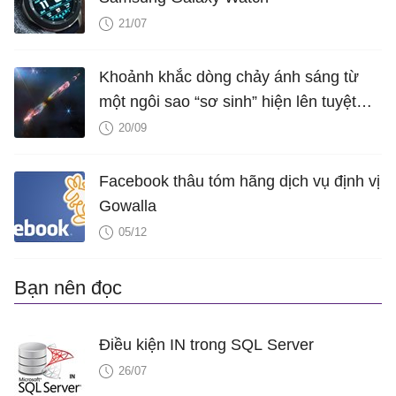
21/07
Khoảnh khắc dòng chảy ánh sáng từ
một ngôi sao “sơ sinh” hiện lên tuyệt
đẹp trong con mắt của kính thiên văn
20/09
10 tỷ USD
Facebook thâu tóm hãng dịch vụ định vị
Gowalla
05/12
Bạn nên đọc
Điều kiện IN trong SQL Server
26/07