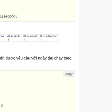
lisecond;
ển được yêu cầu với ngày tàu chạy theo
0