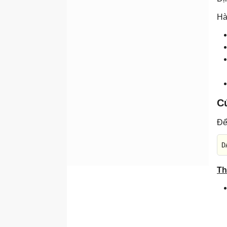
Câu lệnh COALESCE
Hà
Câu lệnh CURRENT_USER
Hàm ISDATE
Hàm ISNULL
Hàm ISNUMERIC
Hàm NULLIF
C
Hàm SESSION_USER
Hàm SYSTEM_USER
Để
Hàm USER_NAME
D
Th