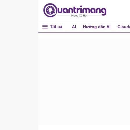
Hàm LEN
Hàm LOWER
Hàm LTRIM
Tất cả
AI
Hướng dẫn AI
Claud
Hàm REPLACE
Hàm RIGHT
Hàm RTRIM
Hàm SPACE
Hàm STUFF
Hàm STR
Hàm SUBSTRING
Hàm UPPER
Hàm xử lý số - toán học
Hàm ABS
Hàm AVG
Hàm CEILING