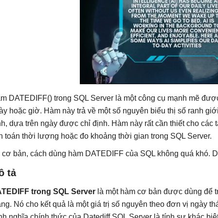
m DATEDIFF() trong SQL Server là một công cụ mạnh mẽ được 
ày hoặc giờ. Hàm này trả về một số nguyên biểu thị số ranh gi
nh, dựa trên ngày được chỉ định. Hàm này rất cần thiết cho các 
nh toán thời lượng hoặc đo khoảng thời gian trong SQL Server.
 cơ bản, cách dùng hàm DATEDIFF của SQL không quá khó. Dướ
ô tả
TEDIFF trong SQL Server
là một hàm cơ bản được dùng để tr
áng. Nó cho kết quả là một giá trị số nguyên theo đơn vị ngày t
nh nghĩa chính thức của Datediff SQL Server là tính sự khác biệ