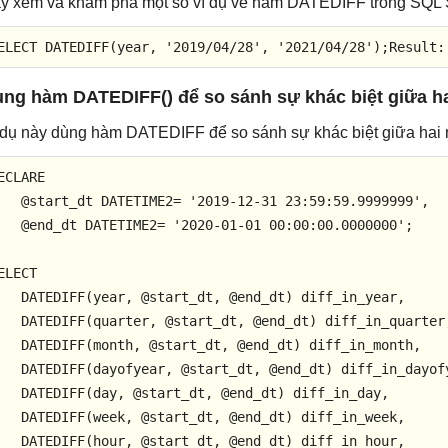
y xem và khám phá một số ví dụ về hàm DATEDIFF trong SQL 
ELECT
 DATEDIFF(
year
, 
'2019/04/28'
, 
'2021/04/28'
);
Result
:
ng hàm DATEDIFF() để so sánh sự khác biệt giữa hai
 dụ này dùng hàm DATEDIFF để so sánh sự khác biệt giữa hai 
ECLARE
@start
_dt DATETIME2
=
'2019-12-31 23:59:59.9999999'
, 

@end
_dt DATETIME2
=
'2020-01-01 00:00:00.0000000'
;

ELECT
   DATEDIFF(
year
, 
@start
_dt, 
@end
_dt) diff_in_year, 

   DATEDIFF(quarter, 
@start
_dt, 
@end
_dt) diff_in_quarter,
   DATEDIFF(
month
, 
@start
_dt, 
@end
_dt) diff_in_month, 

   DATEDIFF(dayofyear, 
@start
_dt, 
@end
_dt) diff_in_dayofy
   DATEDIFF(
day
, 
@start
_dt, 
@end
_dt) diff_in_day, 

   DATEDIFF(week, 
@start
_dt, 
@end
_dt) diff_in_week, 

   DATEDIFF(
hour
, 
@start
_dt, 
@end
_dt) diff_in_hour, 
