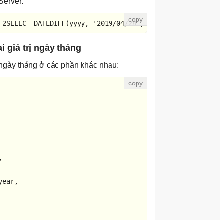
Server.
 
2
SELECT
 DATEDIFF(yyyy, 
'2019/04/28'
, 
'2021/04/28'
);
Resu
 giá trị ngày tháng
ngày tháng ở các phần khác nhau:
 

ear, 
