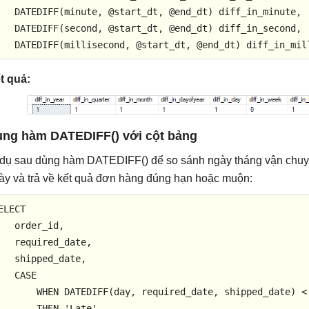
   DATEDIFF(
minute
, 
@start
_dt, 
@end
_dt) diff_in_minute, 

   DATEDIFF(
second
, 
@start
_dt, 
@end
_dt) diff_in_second, 

   DATEDIFF(millisecond, 
@start
_dt, 
@end
_dt) diff_in_mil
t quả:
ng hàm DATEDIFF() với cột bảng
 dụ sau dùng hàm DATEDIFF() để so sánh ngày tháng vận chuy
ày và trả về kết quả đơn hàng đúng hạn hoặc muộn:
ELECT
   order_id, 

   required_date, 

   shipped_date,

CASE
WHEN
 DATEDIFF(
day
, required_date, shipped_date) 
<
THEN
'Late'