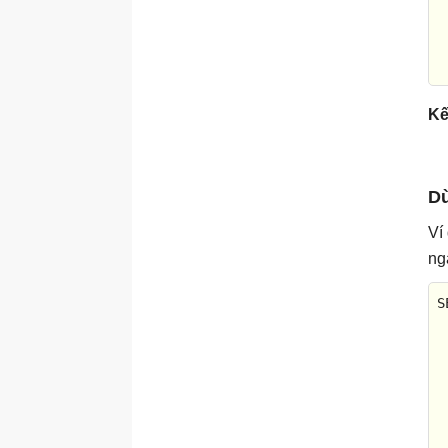
 
 
 
Kế
Dù
Ví
ng
S
 
 
 