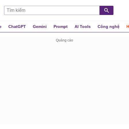
e
ChatGPT
Gemini
Prompt
AI Tools
Công nghệ
H