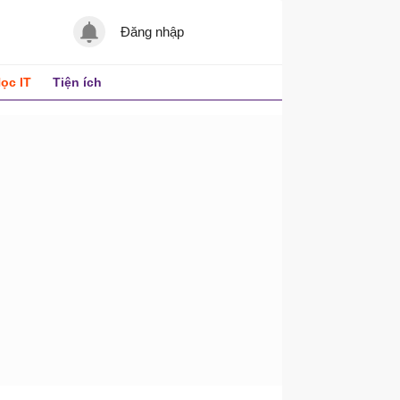
Đăng nhập
ọc IT
Tiện ích