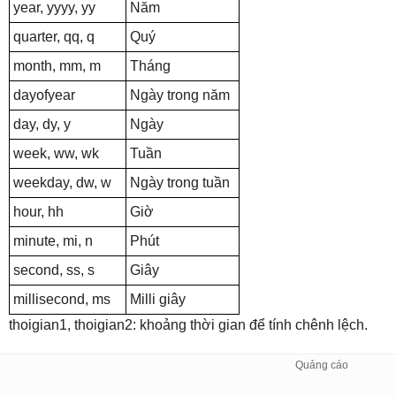
year, yyyy, yy
Năm
quarter, qq, q
Quý
month, mm, m
Tháng
dayofyear
Ngày trong năm
day, dy, y
Ngày
week, ww, wk
Tuần
weekday, dw, w
Ngày trong tuần
hour, hh
Giờ
minute, mi, n
Phút
second, ss, s
Giây
millisecond, ms
Milli giây
thoigian1, thoigian2: khoảng thời gian để tính chênh lệch.