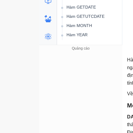
Hàm GETDATE
Hàm GETUTCDATE
Hàm MONTH
Hàm YEAR
Hàm chuyển đổi kiểu dữ
liệu
Hàm CAST
Hà
ng
Hàm CONVERT
đị
Hàm TRY_CAST
tí
Hàm TRY_CONVERT
Về
Kiểm tra thông tin phiên
bản
M
Truy vấn VERSION
DA
Các hàm nâng cao
th
Câu lệnh CASE
Đị