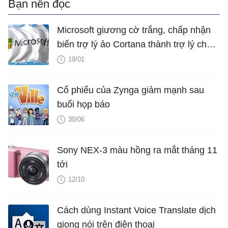
Bạn nên đọc
Microsoft giương cờ trắng, chấp nhận
biến trợ lý ảo Cortana thành trợ lý cho
Assistant và Amazon Alexa
19/01
Cổ phiếu của Zynga giảm mạnh sau
buổi họp báo
30/06
Sony NEX-3 màu hồng ra mắt tháng 11
tới
12/10
Cách dùng Instant Voice Translate dịch
giọng nói trên điện thoại