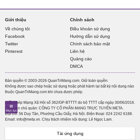
Giới thiệu
Chính sách
Về chúng tôi
Điều khoản sử dụng
Facebook
Hướng dẫn sử dụng
Twitter
Chính sách bảo mật
Pinterest
Liên hệ
Quảng cáo
DMCA
Bản quyền © 2003-2026 QuanTriMang.com. Giữ toàn quyền.
Không được sao chép hoặc sử dụng hoặc phát hành lại bất kỳ nội dung nào
thuộc QuanTriMang.com khi chưa được phép.
Giấy phép Mạng Xã Hội số 362/GP-BTTTT do bộ TTTT cấp ngày 30/06/2016.
Cơ quan chủ quản: CÔNG TY CỔ PHẦN MẠNG TRỰC TUYẾN META.
Địa chỉ: 56 Duy Tân, Phường Cầu Giấy, Hà Nội. Điện thoại:
024 2242 6188
.
Email: info@meta.vn. Chịu trách nhiệm nội dung: Lê Ngọc Lam.
Tải ứng dụng