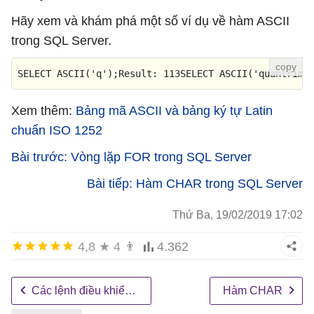
Hãy xem và khám phá một số ví dụ về hàm ASCII
trong SQL Server.
SELECT
 ASCII(
'q'
);
Result
: 
113
SELECT
 ASCII(
'quantrima
Xem thêm:
Bảng mã ASCII và bảng ký tự Latin
chuẩn ISO 1252
Bài trước: Vòng lặp FOR trong SQL Server
Bài tiếp: Hàm CHAR trong SQL Server
Thứ Ba, 19/02/2019 17:02
4,8
★
4
👨
4.362
Các lệnh điều khiển và vòng lặp
Hàm CHAR