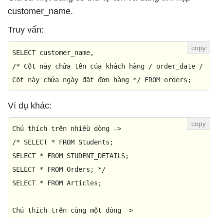
customer_name.
Truy vấn:
SELECT
/* Cột này chứa tên của khách hàng / order_date / 

Cột này chứa ngày đặt đơn hàng */
FROM
 orders;
Ví dụ khác:
Chú thích trên nhiều dòng 
-
>
/* SELECT * FROM Students;

SELECT * FROM STUDENT_DETAILS;

SELECT * FROM Orders; */
SELECT
*
FROM
 Articles; 

Chú thích trên cùng một dòng 
-
>