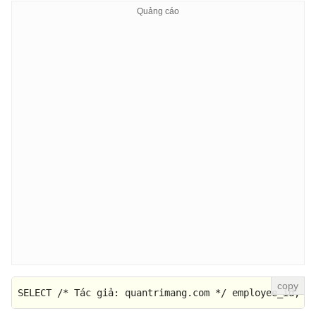
SELECT
/* Tác giả: quantrimang.com */
 employee_id, l