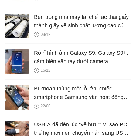
Bên trong nhà máy tái chế rác thải giấy
thành giấy vệ sinh chất lượng cao của
Nhật Bản
08/12
Rò rỉ hình ảnh Galaxy S9, Galaxy S9+,
cảm biến vân tay dưới camera
16/12
Bị khoan thủng một lỗ lớn, chiếc
smartphone Samsung vẫn hoạt động
như có "phép màu"
22/06
USB-A đã đến lúc “về hưu”: Vì sao PC
thế hệ mới nên chuyển hẳn sang USB-