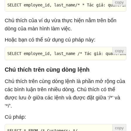
SELECT employee_id
,
 last_name
/
*
*
T
á
c
 giả
:
 quantrima
Chú thích của ví dụ vừa thực hiện nằm trên bốn
dòng của màn hình làm việc.
Hoặc bạn có thể sử dụng cú pháp này:
SELECT employee_id
,
 last_name 
/
*
T
á
c
 giả
:
 quantriman
Chú thích trên cùng dòng lệnh
Chú thích trên cùng dòng lệnh là phần mở rộng của
các bình luận trên nhiều dòng. Chú thích có thể
được lưu ở giữa các lệnh và được đặt giữa ‘/*’ và
‘*/’.
Cú pháp:
SELECT
*
FROM
/* Customers; */