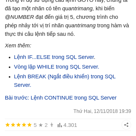
Trong ví dụ sử dụng câu lệnh GOTO này, chúng ta
đã tạo một nhãn có tên
quantrimang,
khi biến
@NUMBER
đạt đến giá trị 5, chương trình cho
phép nhảy tới vị trí nhãn
quantrimang
trong hàm và
thực thi câu lệnh tiếp sau nó.
Xem thêm:
Lệnh IF...ELSE trong SQL Server
.
Vòng lặp WHILE trong SQL Server.
Lệnh BREAK (Ngắt điều khiển) trong SQL
Server.
Bài trước: Lệnh CONTINUE trong SQL Server
Thứ Hai, 12/11/2018 19:39
5
★
2
👨
4.301