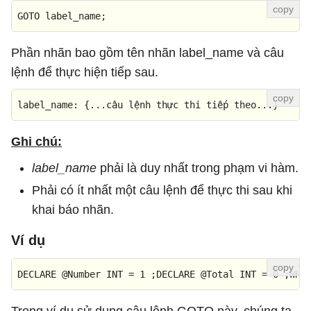
GOTO
 label_name;
Phần nhãn bao gồm tên nhãn label_name và câu
lệnh để thực hiện tiếp sau.
label_name: {..
.c
âu lệnh 
th
ực thi tiế
p
 theo...}
Ghi chú:
label_name
phải là duy nhất trong phạm vi hàm.
Phải có ít nhất một câu lệnh để thực thi sau khi
khai báo nhãn.
Ví dụ
DECLARE
@Number
INT
=
1
 ;
DECLARE
@Total
INT
=
0
 ;WHI