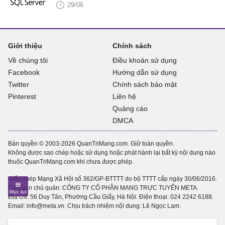
29/06
Giới thiệu
Chính sách
Về chúng tôi
Điều khoản sử dụng
Facebook
Hướng dẫn sử dụng
Twitter
Chính sách bảo mật
Pinterest
Liên hệ
Quảng cáo
DMCA
Bản quyền © 2003-2026 QuanTriMang.com. Giữ toàn quyền.
Không được sao chép hoặc sử dụng hoặc phát hành lại bất kỳ nội dung nào
thuộc QuanTriMang.com khi chưa được phép.
Giấy phép Mạng Xã Hội số 362/GP-BTTTT do bộ TTTT cấp ngày 30/06/2016.
Cơ quan chủ quản: CÔNG TY CỔ PHẦN MẠNG TRỰC TUYẾN META.
Địa chỉ: 56 Duy Tân, Phường Cầu Giấy, Hà Nội. Điện thoại:
024 2242 6188
.
Email: info@meta.vn. Chịu trách nhiệm nội dung: Lê Ngọc Lam.