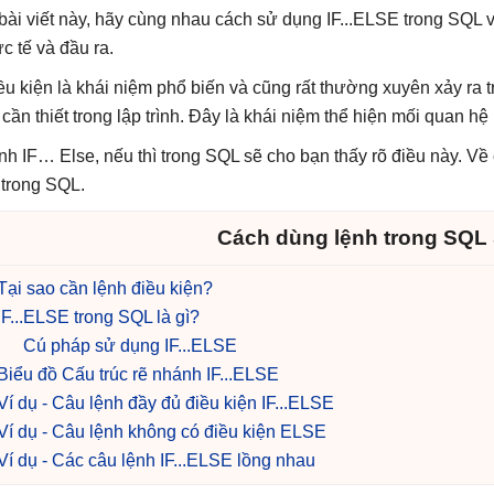
bài viết này, hãy cùng nhau cách sử dụng IF...ELSE trong SQL với
ực tế và đầu ra.
ều kiện là khái niệm phổ biến và cũng rất thường xuyên xảy ra 
 cần thiết trong lập trình. Đây là khái niệm thể hiện mối quan h
nh IF… Else, nếu thì trong SQL sẽ cho bạn thấy rõ điều này. Về
ì trong SQL.
Cách dùng lệnh trong SQL 
Tại sao cần lệnh điều kiện?
IF...ELSE trong SQL là gì?
Cú pháp sử dụng IF...ELSE
Biểu đồ Cấu trúc rẽ nhánh IF...ELSE
Ví dụ - Câu lệnh đầy đủ điều kiện IF...ELSE
Ví dụ - Câu lệnh không có điều kiện ELSE
Ví dụ - Các câu lệnh IF...ELSE lồng nhau