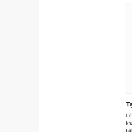
Hàm ROUND
Hàm SIGN
Hàm SUM
Hàm xử lý Date/Time
Lệnh
CURRENT_TIMESTAMP
Hàm DATEDIFF
Hàm DATEADD
Hàm DATENAME
Hàm DATEPART
Hàm DAY
Hàm GETDATE
Tạ
Hàm GETUTCDATE
Lệ
Hàm MONTH
kh
Hàm YEAR
hi