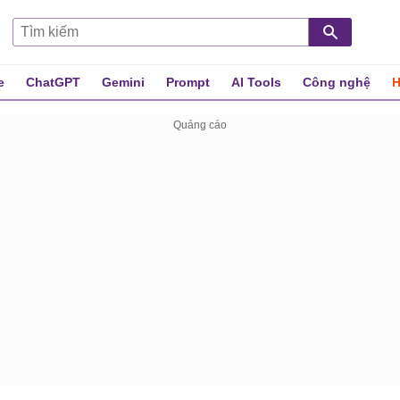
e
ChatGPT
Gemini
Prompt
AI Tools
Công nghệ
H