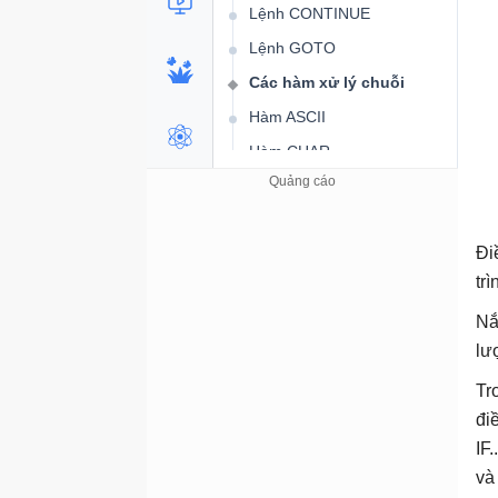
Lệnh CONTINUE
Lệnh GOTO
Các hàm xử lý chuỗi
Hàm ASCII
Hàm CHAR
Hàm CONCAT
Hàm CHARINDEX
Đi
Toán tử “+”
tr
Hàm DATALENGTH
Nắ
Hàm LEFT
lư
Hàm LEN
Tr
Hàm LOWER
đi
Hàm LTRIM
IF
Hàm REPLACE
và
Hàm RIGHT