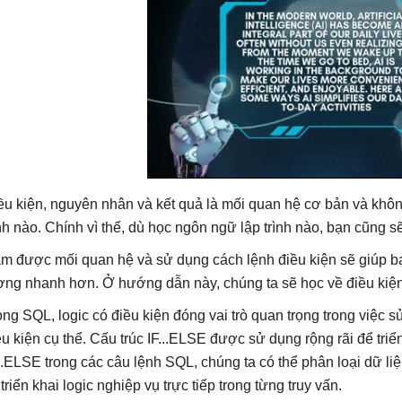
ều kiện, nguyên nhân và kết quả là mối quan hệ cơ bản và không
ình nào. Chính vì thế, dù học ngôn ngữ lập trình nào, bạn cũng sẽ
m được mối quan hệ và sử dụng cách lệnh điều kiện sẽ giúp bạ
ợng nhanh hơn. Ở hướng dẫn này, chúng ta sẽ học về điều kiện 
ong SQL, logic có điều kiện đóng vai trò quan trọng trong việc s
ều kiện cụ thể. Cấu trúc IF...ELSE được sử dụng rộng rãi để tri
...ELSE trong các câu lệnh SQL, chúng ta có thể phân loại dữ li
 triển khai logic nghiệp vụ trực tiếp trong từng truy vấn.