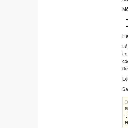
Hàm chuyển đổi kiểu dữ
Mộ
liệu
Hàm CAST
Hàm CONVERT
Hà
Hàm TRY_CAST
Lệ
Hàm TRY_CONVERT
tr
Kiểm tra thông tin phiên
bản
co
đư
Truy vấn VERSION
Các hàm nâng cao
Lệ
Câu lệnh CASE
Sa
Câu lệnh COALESCE
Câu lệnh CURRENT_USER
B
Hàm ISDATE
E
Hàm ISNULL