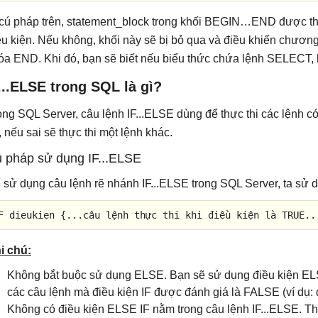
cú pháp trên, statement_block trong khối BEGIN…END được th
ều kiện. Nếu không, khối này sẽ bị bỏ qua và điều khiển chươn
óa END. Khi đó, bạn sẽ biết nếu biểu thức chứa lệnh SELECT,
...ELSE trong SQL là gì?
ong SQL Server, câu lệnh IF...ELSE dùng để thực thi các lệnh có 
, nếu sai sẽ thực thi một lệnh khác.
 pháp sử dụng IF...ELSE
 sử dụng câu lệnh rẽ nhánh IF...ELSE trong SQL Server, ta sử
F dieukien {..
.c
âu lệnh 
th
ực thi khi đ
i
ều kiện là TRUE..
i chú:
Không bắt buộc sử dụng ELSE. Bạn sẽ sử dụng điều kiện EL
các câu lệnh mà điều kiện IF được đánh giá là FALSE (ví dụ:
Không có điều kiện ELSE IF nằm trong câu lệnh IF...ELSE. T