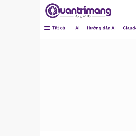
Lệnh DROP USER trong
SQL Server
Tìm User trong SQL Server
Tất cả
AI
Hướng dẫn AI
Claud
Sử dụng chú thích trong
SQL Server
LITERAL (Hằng) trong SQL
Server
Khai báo biến trong SQL
Server
SEQUENCE trong SQL
Server
FUNCTION (Hàm) trong
SQL Server
PROCEDURE (Thủ tục)
trong SQL Server
Khóa ngoại Foreign Key
Khóa ngoại Foreign Key