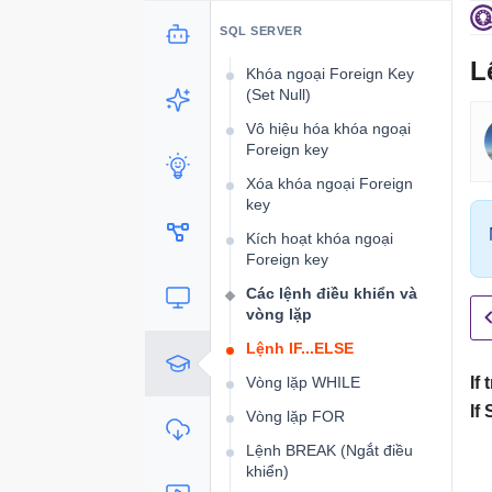
Khóa ngoại Foreign Key
SQL SERVER
(Cascade Delete)
L
Khóa ngoại Foreign Key
(Set Null)
Vô hiệu hóa khóa ngoại
Foreign key
Xóa khóa ngoại Foreign
key
Kích hoạt khóa ngoại
Foreign key
Các lệnh điều khiển và
vòng lặp
Lệnh IF...ELSE
Vòng lặp WHILE
If
If
Vòng lặp FOR
Lệnh BREAK (Ngắt điều
khiển)