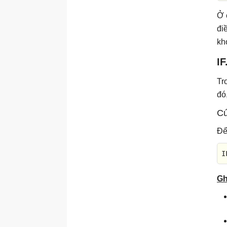
Hàm ISNUMERIC
Ở 
Hàm NULLIF
đi
Hàm SESSION_USER
kh
Hàm SYSTEM_USER
IF
Hàm USER_NAME
Tr
đó
Cú
Để
I
Gh