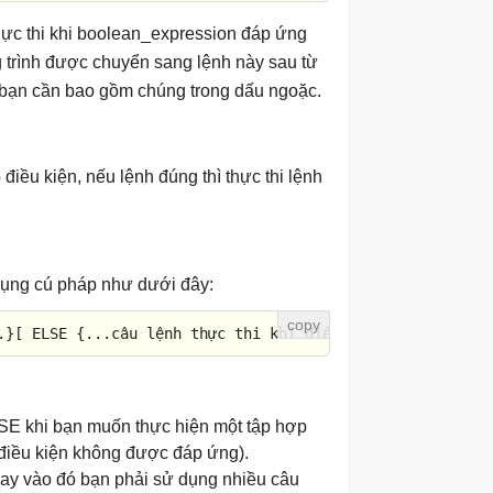
ực thi khi boolean_expression đáp ứng
g trình được chuyển sang lệnh này sau từ
 bạn cần bao gồm chúng trong dấu ngoặc.
điều kiện, nếu lệnh đúng thì thực thi lệnh
 dụng cú pháp như dưới đây:
.}
[ ELSE {...câu lệnh thực thi khi điều kiện là FALSE...
SE khi bạn muốn thực hiện một tập hợp
 điều kiện không được đáp ứng).
hay vào đó bạn phải sử dụng nhiều câu