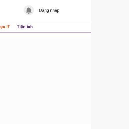
Đăng nhập
ọc IT
Tiện ích