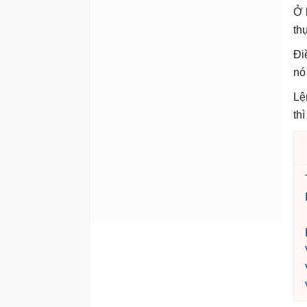
Ở 
Hàm RTRIM
th
Hàm SPACE
Đi
Hàm STUFF
nó
Hàm STR
Lệ
Hàm SUBSTRING
th
Hàm UPPER
Hàm xử lý số - toán học
Hàm ABS
Hàm AVG
Hàm CEILING
Hàm COUNT
Hàm FLOOR
Hàm MAX
Hàm MIN