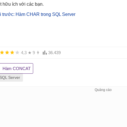
ết hữu ích với các bạn.
i trước: Hàm CHAR trong SQL Server
4,3
★
9
👨
36.439
Hàm CONCAT
SQL Server