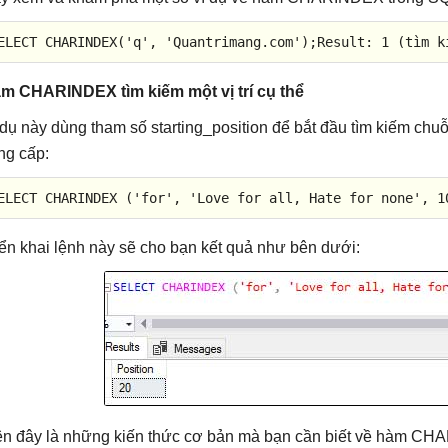
ELECT
 CHARINDEX(
'q'
, 
'Quantrimang.com'
);
Result
: 
1
 (tìm k
m CHARINDEX tìm kiếm một vị trí cụ thể
 dụ này dùng tham số starting_position để bắt đầu tìm kiếm chuỗi
ng cấp:
ELECT
 CHARINDEX (
'for'
, 
'Love for all, Hate for none'
, 
1
iển khai lệnh này sẽ cho bạn kết quả như bên dưới:
ên đây là những kiến thức cơ bản mà bạn cần biết về hàm CHA