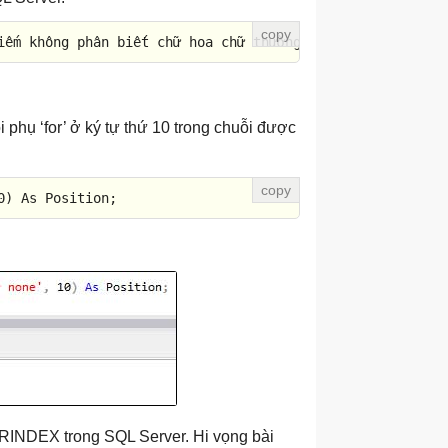
iếm không phân biết chữ hoa chữ thường)
SELECT
 CHARINDEX(
 phụ ‘for’ ở ký tự thứ 10 trong chuỗi được
0
) 
As
 Position;
RINDEX trong SQL Server. Hi vọng bài