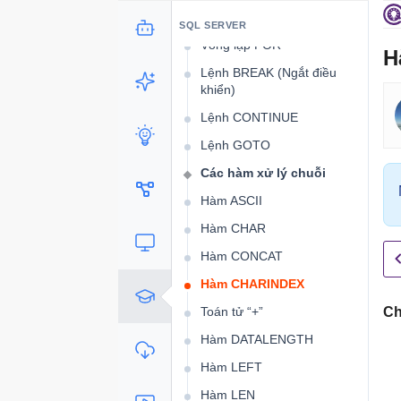
Vòng lặp WHILE
SQL SERVER
Vòng lặp FOR
H
Lệnh BREAK (Ngắt điều
khiển)
Lệnh CONTINUE
Lệnh GOTO
Các hàm xử lý chuỗi
Hàm ASCII
Hàm CHAR
Hàm CONCAT
Hàm CHARINDEX
Toán tử “+”
Ch
Hàm DATALENGTH
Hàm LEFT
Hàm LEN