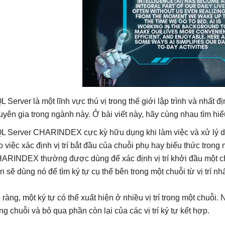
L Server là một lĩnh vực thú vị trong thế giới lập trình và nhất 
uyên gia trong ngành này. Ở bài viết này, hãy cùng nhau tìm 
L Server CHARINDEX cực kỳ hữu dụng khi làm việc và xử lý d
o việc xác định vị trí bắt đầu của chuỗi phụ hay biểu thức trong
ARINDEX thường được dùng để xác định vị trí khởi đầu một chu
n sẽ dùng nó để tìm ký tự cụ thể bên trong một chuỗi từ vị trí nhấ
 ràng, một ký tự có thể xuất hiện ở nhiều vị trí trong một chuỗi. N
ong chuỗi và bỏ qua phần còn lại của các vị trí ký tự kết hợp.