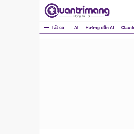
PROCEDURE (Thủ tục)
trong SQL Server
Khóa ngoại Foreign Key
Tất cả
AI
Hướng dẫn AI
Claud
Khóa ngoại Foreign Key
Khóa ngoại Foreign Key
(Cascade Delete)
Khóa ngoại Foreign Key
(Set Null)
Vô hiệu hóa khóa ngoại
Foreign key
Xóa khóa ngoại Foreign
key
Kích hoạt khóa ngoại
Foreign key
Các lệnh điều khiển và
vòng lặp
Lệnh IF...ELSE