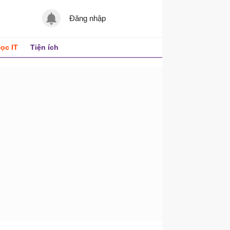
Đăng nhập
ọc IT
Tiện ích