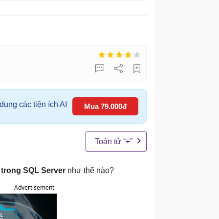
ụng các tiện ích AI
Mua 79.000đ
Toán tử “+”
trong SQL Server
như thế nào?
Advertisement