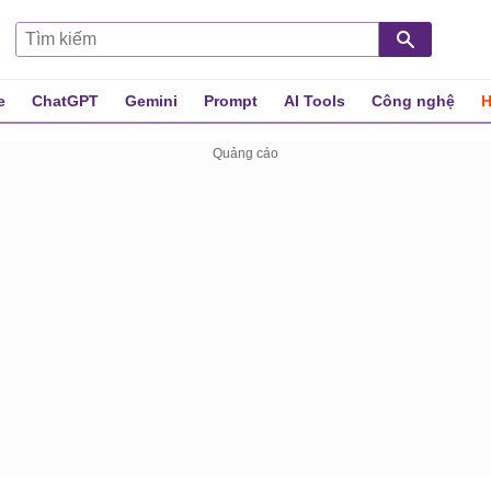
e
ChatGPT
Gemini
Prompt
AI Tools
Công nghệ
H