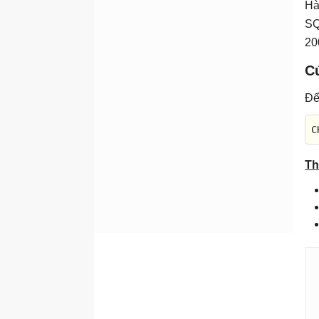
Hà
Hàm COUNT
SQ
Hàm FLOOR
20
Hàm MAX
C
Hàm MIN
Hàm ROUND
Để
Hàm SIGN
C
Hàm SUM
Hàm xử lý Date/Time
Th
Lệnh
CURRENT_TIMESTAMP
Hàm DATEDIFF
Hàm DATEADD
Hàm DATENAME
Hàm DATEPART
Hàm DAY