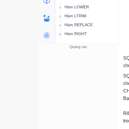
Hàm LOWER
Hàm LTRIM
Hàm REPLACE
Hàm RIGHT
Hàm RTRIM
Hàm SPACE
SQ
Hàm STUFF
ch
Hàm STR
SQ
Hàm SUBSTRING
ch
Hàm UPPER
CH
Hàm xử lý số - toán học
Bạ
Hàm ABS
Rõ
Hàm AVG
tr
Hàm CEILING