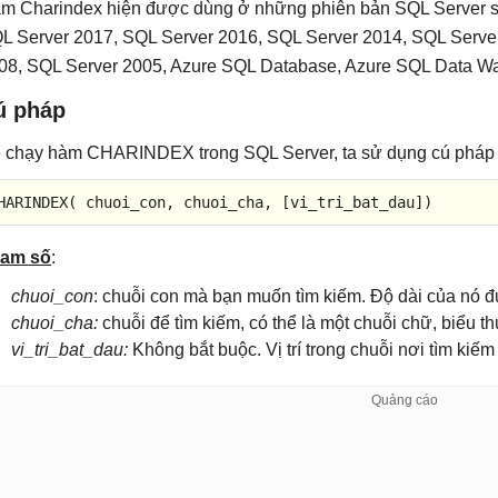
m Charindex hiện được dùng ở những phiên bản SQL Server s
L Server 2017, SQL Server 2016, SQL Server 2014, SQL Serve
08, SQL Server 2005, Azure SQL Database, Azure SQL Data Wa
ú pháp
 chạy hàm CHARINDEX trong SQL Server, ta sử dụng cú pháp
HARINDEX
( chuoi_con, chuoi_cha, [vi_tri_bat_dau])
am số
:
chuoi_con
: chuỗi con mà bạn muốn tìm kiếm. Độ dài của nó đ
chuoi_cha:
chuỗi để tìm kiếm, có thể là một chuỗi chữ, biểu th
vi_tri_bat_dau:
Không bắt buộc. Vị trí trong chuỗi nơi tìm kiếm s