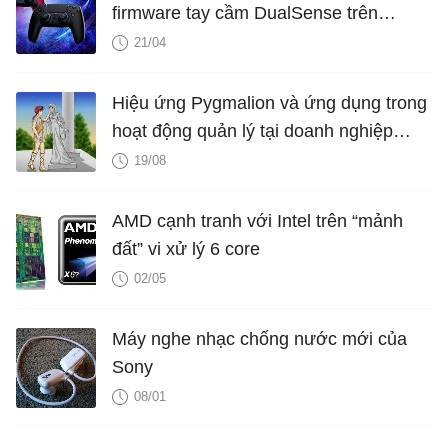
firmware tay cầm DualSense trên
Windows mà không cần đến PS5
21/04
Hiệu ứng Pygmalion và ứng dụng trong
hoạt động quản lý tại doanh nghiệp
(phần 1)
19/08
AMD cạnh tranh với Intel trên “mảnh
đất” vi xử lý 6 core
02/05
Máy nghe nhạc chống nước mới của
Sony
08/01