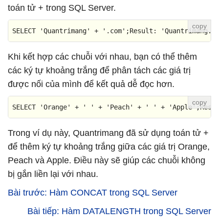
toán tử + trong SQL Server.
SELECT
'Quantrimang'
+
'.com'
;
Result
: 
'Quantrimang.c
Khi kết hợp các chuỗi với nhau, bạn có thể thêm
các ký tự khoảng trắng để phân tách các giá trị
được nối của mình để kết quả dễ đọc hơn.
SELECT
'Orange'
+
' '
+
'Peach'
+
' '
+
'Apple'
;
Resu
Trong ví dụ này, Quantrimang đã sử dụng toán tử +
để thêm ký tự khoảng trắng giữa các giá trị Orange,
Peach và Apple. Điều này sẽ giúp các chuỗi không
bị gắn liền lại với nhau.
Bài trước: Hàm CONCAT trong SQL Server
Bài tiếp: Hàm DATALENGTH trong SQL Server