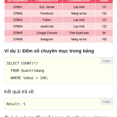
Ví dụ 1: Đếm số chuyên mục trong bảng
SELECT
COUNT
(
*
)

FROM
 Quantrimang

WHERE
 Sobai 
>
100
;
Kết quả trả về:
Result
: 
5