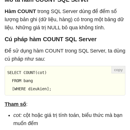
Hàm COUNT
trong SQL Server dùng để đếm số
lượng bản ghi (dữ liệu, hàng) có trong một bảng dữ
liệu. Những giá trị NULL bỏ qua không tính.
Cú pháp hàm COUNT SQL Server
Để sử dụng hàm COUNT trong SQL Server, ta dùng
cú pháp như sau:
SELECT
COUNT
(cot)

FROM
 bang

  [
WHERE
 dieukien];
Tham số
:
cot:
cột hoặc giá trị tính toán, biểu thức mà bạn
muốn đếm