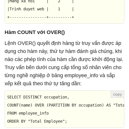
|
Mang xa hoi     
|
2
|
|
Trinh duyet web 
|
1
|
+
----------------+----------+
Hàm COUNT với OVER()
Lệnh OVER() quyết định hàng từ truy vấn được áp
dụng cho hàm này, thứ tự hàm đánh giá chúng, khi
nào các phép tính của hàm cần được khởi động lại.
Truy vấn bên dưới cung cấp tổng số nhân viên cho
từng nghề nghiệp ở bảng employee_info và sắp
xếp kết quả theo thứ tự tăng dần:
SELECT
DISTINCT
COUNT
(name) 
OVER
 (
PARTITION
BY
 occupation) 
AS
FROM
ORDER
BY
 "Total Employee";