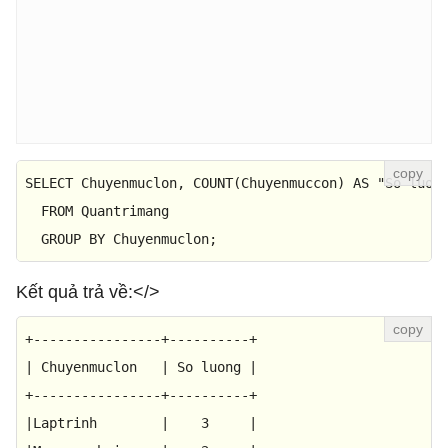
SELECT
 Chuyenmuclon, 
COUNT
(Chuyenmuccon) 
AS
 "So luong
FROM
 Quantrimang

GROUP
BY
 Chuyenmuclon;
Kết quả trả về:</>
+
----------------+----------+
|
 Chuyenmuclon   
|
 So luong 
|
+
----------------+----------+
|
Laptrinh        
|
3
|