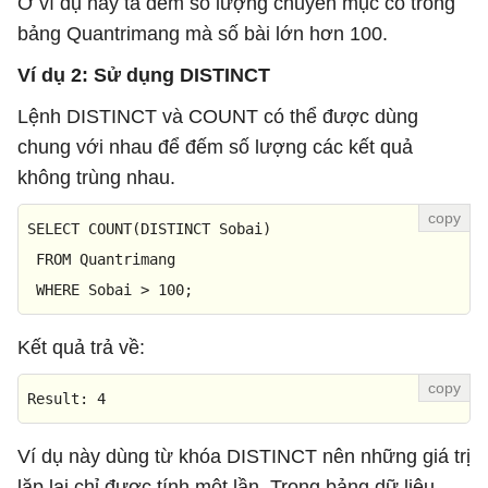
Ở ví dụ này ta đếm số lượng chuyên mục có trong
bảng Quantrimang mà số bài lớn hơn 100.
Ví dụ 2: Sử dụng DISTINCT
Lệnh DISTINCT và COUNT có thể được dùng
chung với nhau để đếm số lượng các kết quả
không trùng nhau.
SELECT
COUNT
(
DISTINCT
 Sobai)

FROM
 Quantrimang

WHERE
 Sobai 
>
100
;
Kết quả trả về:
Result
: 
4
Ví dụ này dùng từ khóa DISTINCT nên những giá trị
lặp lại chỉ được tính một lần. Trong bảng dữ liệu