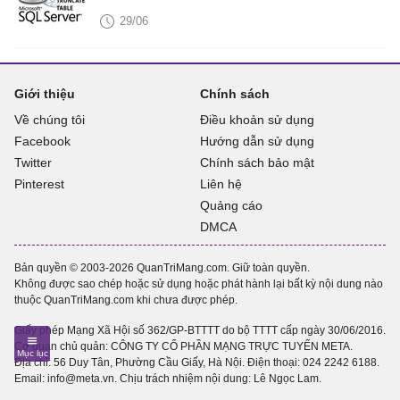
29/06
Giới thiệu
Chính sách
Về chúng tôi
Điều khoản sử dụng
Facebook
Hướng dẫn sử dụng
Twitter
Chính sách bảo mật
Pinterest
Liên hệ
Quảng cáo
DMCA
Bản quyền © 2003-2026 QuanTriMang.com. Giữ toàn quyền.
Không được sao chép hoặc sử dụng hoặc phát hành lại bất kỳ nội dung nào
thuộc QuanTriMang.com khi chưa được phép.
Giấy phép Mạng Xã Hội số 362/GP-BTTTT do bộ TTTT cấp ngày 30/06/2016.
Cơ quan chủ quản: CÔNG TY CỔ PHẦN MẠNG TRỰC TUYẾN META.
Địa chỉ: 56 Duy Tân, Phường Cầu Giấy, Hà Nội. Điện thoại:
024 2242 6188
.
Email: info@meta.vn. Chịu trách nhiệm nội dung: Lê Ngọc Lam.