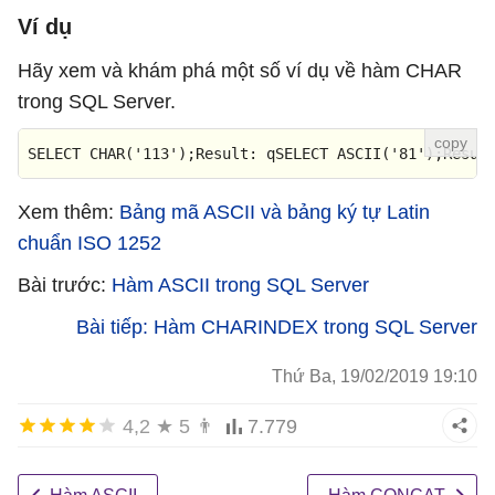
Ví dụ
Hãy xem và khám phá một số ví dụ về hàm CHAR
trong SQL Server.
SELECT
CHAR
(
'113'
);
Result
: qSELECT ASCII(
'81'
);
Resul
Xem thêm:
Bảng mã ASCII và bảng ký tự Latin
chuẩn ISO 1252
Bài trước:
Hàm ASCII trong SQL Server
Bài tiếp: Hàm CHARINDEX trong SQL Server
Thứ Ba, 19/02/2019 19:10
4,2
★
5
👨
7.779