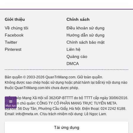
Giới thiệu
Chính sách
Về chúng tôi
Điều khoản sử dụng
Facebook
Hướng dẫn sử dụng
Twitter
Chính sách bảo mật
Pinterest
Liên hệ
Quảng cáo
DMCA
Bản quyền © 2003-2026 QuanTriMang.com. Giữ toàn quyền.
Không được sao chép hoặc sử dụng hoặc phát hành lại bất kỳ nội dung nào
thuộc QuanTriMang.com khi chưa được phép.
Giấy phép Mạng Xã Hội số 362/GP-BTTTT do bộ TTTT cấp ngày 30/06/2016.
Cơ quan chủ quản: CÔNG TY CỔ PHẦN MẠNG TRỰC TUYẾN META.
Địa chỉ: 56 Duy Tân, Phường Cầu Giấy, Hà Nội. Điện thoại:
024 2242 6188
.
Email: info@meta.vn. Chịu trách nhiệm nội dung: Lê Ngọc Lam.
Tải ứng dụng