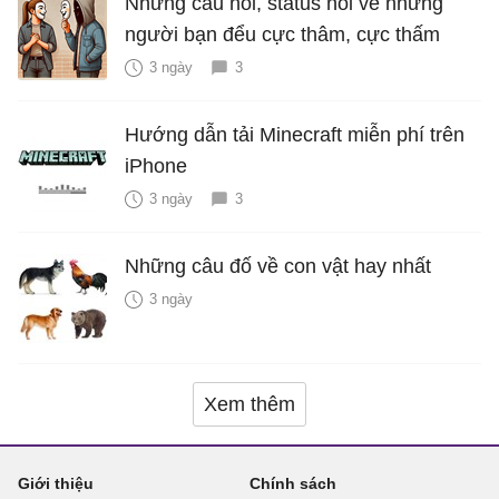
Những câu nói, status nói về những
người bạn đểu cực thâm, cực thấm
3 ngày
3
Hướng dẫn tải Minecraft miễn phí trên
iPhone
3 ngày
3
Những câu đố về con vật hay nhất
3 ngày
Xem thêm
Giới thiệu
Chính sách