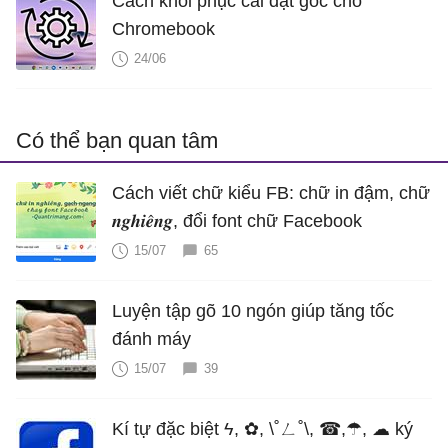
Cách khôi phục cài đặt gốc cho
Chromebook
24/06
Có thể bạn quan tâm
Cách viết chữ kiểu FB: chữ in đậm, chữ
𝒏𝒈𝒉𝒊𝒆̂𝒏𝒈, đổi font chữ Facebook
15/07
65
Luyện tập gõ 10 ngón giúp tăng tốc
đánh máy
15/07
39
Kí tự đặc biệt ϟ, ✿, \˚ㄥ˚\, ☎,☂, ☁ ký