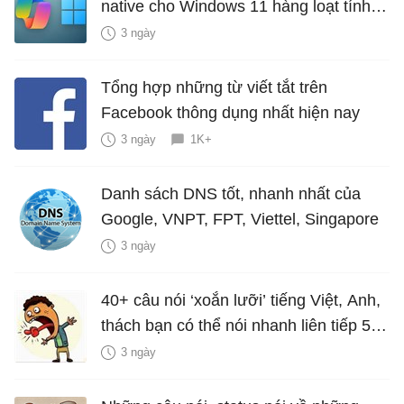
native cho Windows 11 hàng loạt tính
năng mới Hữu Ích
3 ngày
Tổng hợp những từ viết tắt trên
Facebook thông dụng nhất hiện nay
3 ngày
1K+
Danh sách DNS tốt, nhanh nhất của
Google, VNPT, FPT, Viettel, Singapore
3 ngày
40+ câu nói ‘xoắn lưỡi’ tiếng Việt, Anh,
thách bạn có thể nói nhanh liên tiếp 5
lần mà vẫn trôi chảy
3 ngày