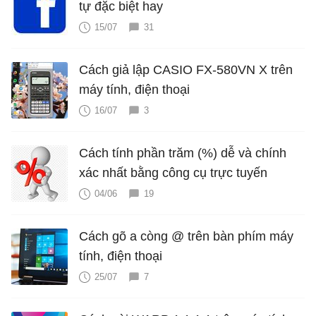
tự đặc biệt hay
15/07
31
Cách giả lập CASIO FX-580VN X trên
máy tính, điện thoại
16/07
3
Cách tính phần trăm (%) dễ và chính
xác nhất bằng công cụ trực tuyến
04/06
19
Cách gõ a còng @ trên bàn phím máy
tính, điện thoại
25/07
7