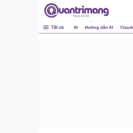
strrchr()
strspn()
strstr()
Tất cả
AI
Hướng dẫn AI
Claud
strtod()
strtok()
strtol()
strtod()
strtoul()
strxfrm()
system()
tmpfile()
tmpnam()
ungetc()
vfprintf()