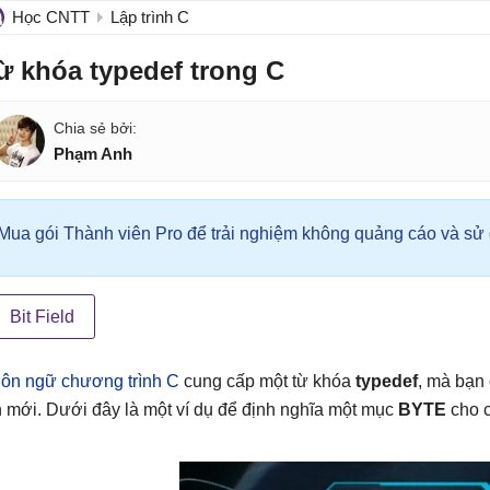
Học CNTT
Lập trình C
ừ khóa typedef trong C
Phạm Anh
Mua gói Thành viên Pro để trải nghiệm không quảng cáo và sử d
Bit Field
ôn ngữ chương trình C
cung cấp một từ khóa
typedef
, mà bạn
n mới. Dưới đây là một ví dụ để định nghĩa một mục
BYTE
cho c