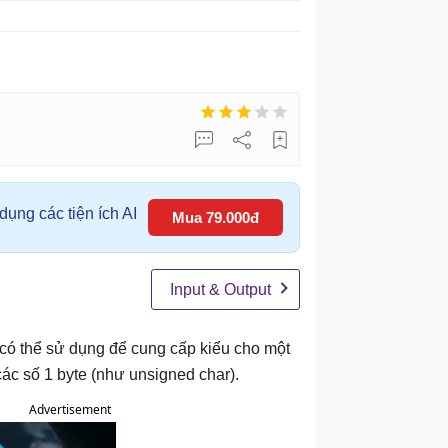
ụng các tiện ích AI
Mua 79.000đ
Input & Output
 có thể sử dụng để cung cấp kiểu cho một
ác số 1 byte (như unsigned char).
Advertisement