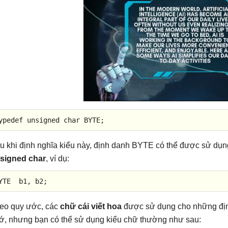
ypedef
unsigned
char
 BYTE;
u khi định nghĩa kiểu này, định danh BYTE có thể được sử dụng 
signed char
, ví dụ:
YTE
  b1, b2;
eo quy ước, các
chữ cái viết hoa
được sử dụng cho những địn
ớ, nhưng bạn có thể sử dụng kiểu chữ thường như sau: