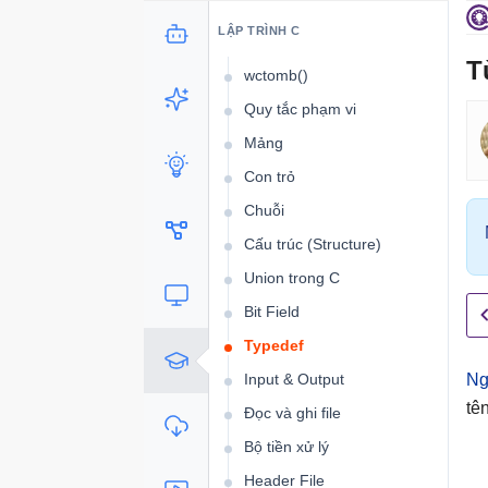
vsprintf()
LẬP TRÌNH C
wcstombs()
T
wctomb()
Quy tắc phạm vi
Mảng
Con trỏ
Chuỗi
Cấu trúc (Structure)
Union trong C
Bit Field
Typedef
Input & Output
Ng
tê
Đọc và ghi file
Bộ tiền xử lý
Header File