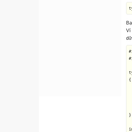
<setjmp.h>
t
<signal.h>
<stdarg.h>
Bạ
<stddef.h>
Ví
dữ
<stdio.h>
<stdlib.h>
#
<string.h>
#
<time.h>
t
Boolean
{

Switch
Enumeration (enum)
}
i