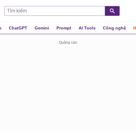
e
ChatGPT
Gemini
Prompt
AI Tools
Công nghệ
H