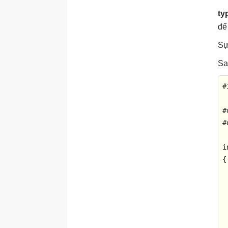
ty
để
Sự
Sa
#
#
#
i
{
