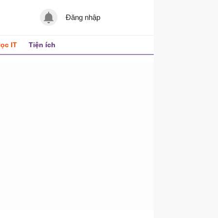
Đăng nhập
ọc IT
Tiện ích