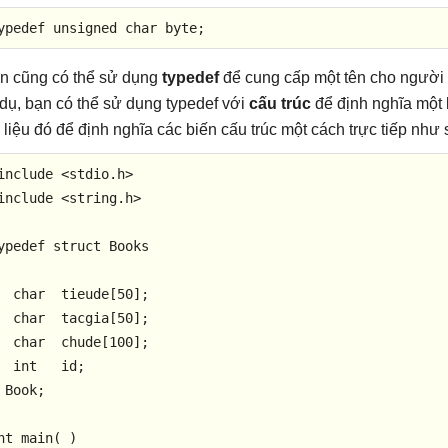
ypedef
unsigned
char
 byte;
n cũng có thể sử dụng
typedef
để cung cấp một tên cho người 
 dụ, bạn có thể sử dụng typedef với
cấu trúc
để định nghĩa một 
 liệu đó để định nghĩa các biến cấu trúc một cách trực tiếp như 
include
<stdio.h>
include
<string.h>
ypedef
struct
Books
char
  tieude[
50
];

char
  tacgia[
50
];

char
  chude[
100
];

int
   id;

 Book;

nt
main
( )