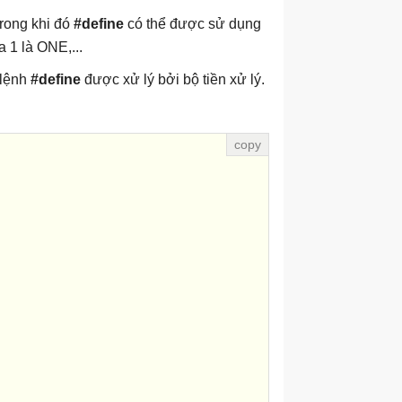
trong khi đó
#define
có thể được sử dụng
a 1 là ONE,...
 lệnh
#define
được xử lý bởi bộ tiền xử lý.