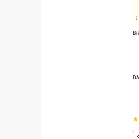
}
Bi
Bà