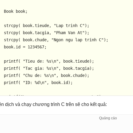
  Book book;

strcpy
( book.tieude, 
"Lap trinh C"
);

strcpy
( book.tacgia, 
"Pham Van At"
); 

strcpy
( book.chude, 
"Ngon ngu lap trinh C"
);

  book.id = 
1234567
;

printf
( 
"Tieu de: %s\n"
, book.tieude);

printf
( 
"Tac gia: %s\n"
, book.tacgia);

printf
( 
"Chu de: %s\n"
, book.chude);

printf
( 
"ID: %d\n"
, book.id);

printf
(
"\n===========================\n"
);

printf
(
"QTM chuc cac ban hoc tot! \n"
);

ên dịch và chạy chương trình C trên sẽ cho kết quả:
return
0
;
