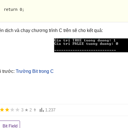
return
0
;

ên dịch và chạy chương trình C trên sẽ cho kết quả:
i trước:
Trường Bit trong C
3
★
2
👨
1.237
Bit Field