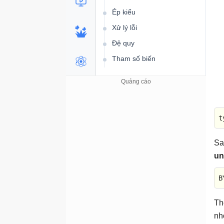
Ép kiểu
Xử lý lỗi
Đệ quy
Tham số biến
Quản lý bộ nhớ
Tham số dòng lệnh
Thư viện C
t
<assert.h>
<ctype.h>
Sa
<errno.h>
un
<float.h>
B
<limits.h>
<locale.h>
Th
<math.h>
nh