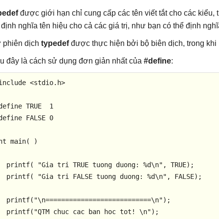
pedef
được giới hạn chỉ cung cấp các tên viết tắt cho các kiểu, 
 định nghĩa tên hiệu cho cả các giá trị, như bạn có thể định nghĩ
 phiên dịch
typedef
được thực hiện bởi bộ biên dịch, trong khi
u đây là cách sử dụng đơn giản nhất của
#define
:
include
<stdio.h>
define
 TRUE  1
define
 FALSE 0
nt
main
( )
printf
( 
"Gia tri TRUE tuong duong: %d\n"
, TRUE);

printf
( 
"Gia tri FALSE tuong duong: %d\n"
, FALSE);

printf
(
"\n===========================\n"
);

printf
(
"QTM chuc cac ban hoc tot! \n"
);
