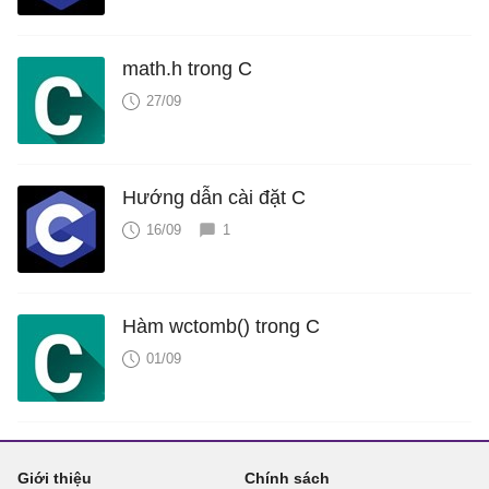
math.h trong C
27/09
Hướng dẫn cài đặt C
16/09
1
Hàm wctomb() trong C
01/09
Giới thiệu
Chính sách