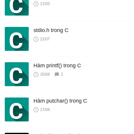
11/03
stdio.h trong C
21/07
Hàm printf() trong C
15/04
2
Hàm putchar() trong C
17/04