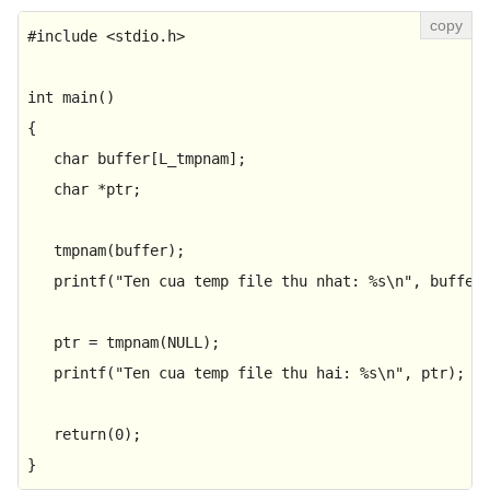
#
include
<stdio.h>
int
main
()
{

char
 buffer[L_tmpnam];

char
 *ptr;

tmpnam
(buffer);

printf
(
"Ten cua temp file thu nhat: %s\n"
, buffer)
   ptr = 
tmpnam
(
NULL
);

printf
(
"Ten cua temp file thu hai: %s\n"
, ptr);

return
(
0
);

}