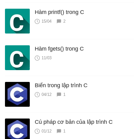
Hàm printf() trong C
15/04
2
Hàm fgets() trong C
11/03
Biến trong lập trình C
04/12
1
Cú pháp cơ bản của lập trình C
01/12
1