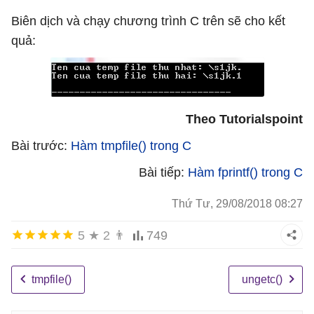
Biên dịch và chạy chương trình C trên sẽ cho kết
quả:
Theo Tutorialspoint
Bài trước:
Hàm tmpfile() trong C
Bài tiếp:
Hàm fprintf() trong C
Thứ Tư, 29/08/2018 08:27
5
★
2
👨
749
tmpfile()
ungetc()