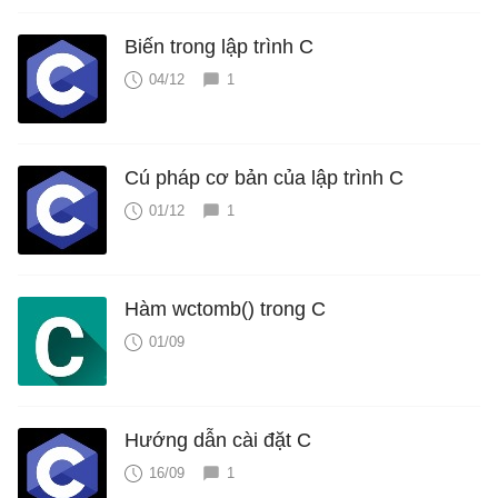
Biến trong lập trình C
04/12
1
Cú pháp cơ bản của lập trình C
01/12
1
Hàm wctomb() trong C
01/09
Hướng dẫn cài đặt C
16/09
1