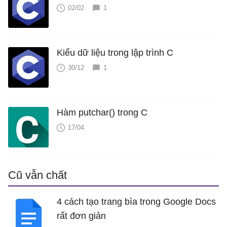
02/02
1
Kiểu dữ liệu trong lập trình C
30/12
1
Hàm putchar() trong C
17/04
Cũ vẫn chất
4 cách tạo trang bìa trong Google Docs
rất đơn giản