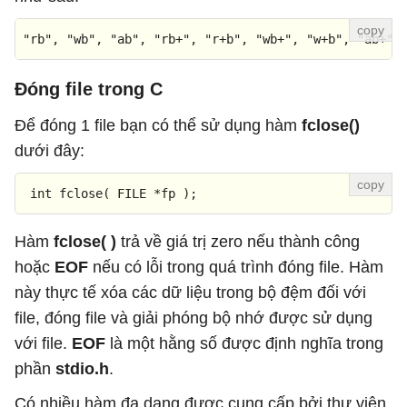
"rb"
, 
"wb"
, 
"ab"
, 
"rb+"
, 
"r+b"
, 
"wb+"
, 
"w+b"
, 
"ab+"
,
Đóng file trong C
Để đóng 1 file bạn có thể sử dụng hàm
fclose()
dưới đây:
 int 
fclose
( FILE *fp );
Hàm
fclose( )
trả về giá trị zero nếu thành công
hoặc
EOF
nếu có lỗi trong quá trình đóng file. Hàm
này thực tế xóa các dữ liệu trong bộ đệm đối với
file, đóng file và giải phóng bộ nhớ được sử dụng
với file.
EOF
là một hằng số được định nghĩa trong
phần
stdio.h
.
Có nhiều hàm đa dạng được cung cấp bởi thư viện