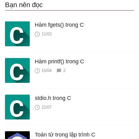
Bạn nên đọc
Hàm fgets() trong C
11/03
Hàm printf() trong C
15/04
2
stdio.h trong C
21/07
Toán tử trong lập trình C