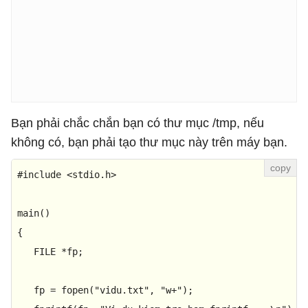
Bạn phải chắc chắn bạn có thư mục /tmp, nếu
không có, bạn phải tạo thư mục này trên máy bạn.
#
include
<stdio.h>
main
()

{

   FILE *fp;

   fp = 
fopen
(
"vidu.txt"
, 
"w+"
);
