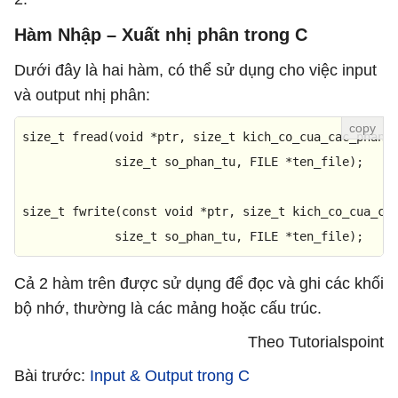
Hàm Nhập – Xuất nhị phân trong C
Dưới đây là hai hàm, có thể sử dụng cho việc input
và output nhị phân:
size_t
fread
(
void
 *ptr, 
size_t
 kich_co_cua_cac_phan_t
size_t
 so_phan_tu, FILE *ten_file)
;

size_t
fwrite
(
const
void
 *ptr, 
size_t
 kich_co_cua_cac
size_t
 so_phan_tu, FILE *ten_file)
;
Cả 2 hàm trên được sử dụng để đọc và ghi các khối
bộ nhớ, thường là các mảng hoặc cấu trúc.
Theo Tutorialspoint
Bài trước:
Input & Output trong C