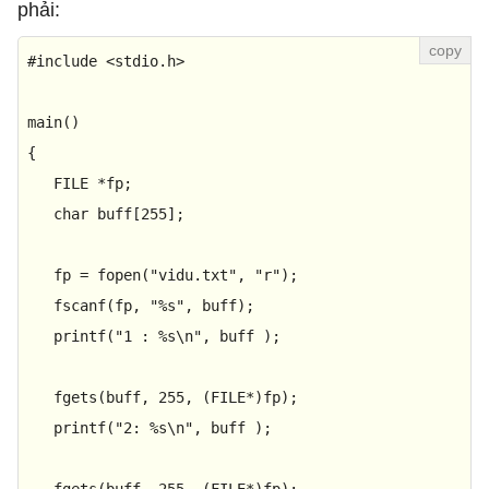
phải:
#include <stdio.h>
main()

{

   FILE *fp;

   char buff[
255
];

   fp = fopen(
"vidu.txt"
, 
"r"
);

   fscanf(fp, 
"%s"
, buff);

printf
(
"1 : %s\n"
, buff );

   fgets(buff, 
255
, (FILE*)fp);

printf
(
"2: %s\n"
, buff );
