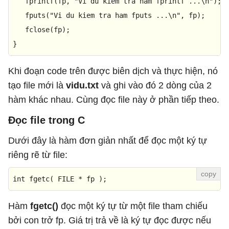
fprintf
(fp, 
"Vi du kiem tra ham fprintf ...\n"
);

fputs
(
"Vi du kiem tra ham fputs ...\n"
, fp);

fclose
(fp);

}
Khi đoạn code trên được biên dịch và thực hiện, nó
tạo file mới là
vidu.txt
và ghi vào đó 2 dòng của 2
hàm khác nhau. Cùng đọc file này ở phần tiếp theo.
Đọc file trong C
Dưới đây là hàm đơn giản nhất để đọc một ký tự
riêng rẽ từ file:
int 
fgetc
( FILE * fp );
Hàm
fgetc()
đọc một ký tự từ một file tham chiếu
bởi con trở fp. Giá trị trả về là ký tự đọc được nếu