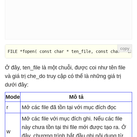
FILE *
fopen
( 
const
char
 * ten_file, 
const
char
 * che
Ở đây, ten_file là một chuỗi, được coi như tên file
và giá trị che_do truy cập có thể là những giá trị
dưới đây:
Mode
Mô tả
r
Mở các file đã tồn tại với mục đích đọc
Mở các file với mục đích ghi. Nếu các file
này chưa tồn tại thi file mới được tạo ra. Ở
w
đây, chương trình bắt đầu ghi nội dung từ