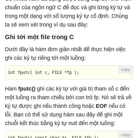
chuẩn của ngôn ngữ C để đọc và ghi từng ký tự và
trong một dạng với số lượng ký tự cố định. Chúng
ta sẽ xem xét trong ví dụ sau đây:
Ghi tới một file trong C
Dưới đây là hàm đơn giản nhất để thực hiện việc
ghi các ký tự riêng tới một luồng:
int
fputc
( 
int
 c, FILE *fp )
;
Hàm
fputc()
ghi các ký tự với giá trị tham số c đến
một luồng ra tham chiếu bởi con trỏ fp. Nó sẽ trả về
ký tự được ghi nếu thành công hoặc
EOF
nếu có
lỗi. Bạn có thể sử dụng hàm sau đây để ghi một
chuỗi kết thúc bằng ký tự null đến một luồng:
int
fputs
(
const
char
 *s, FILE *fp 
)
;