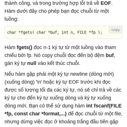
thành công, và trong trường hợp lỗi trả về
EOF
.
Hàm dưới đây cho phép bạn đọc chuỗi từ một
luồng:
char
 *
fgets
( 
char
 *buf, 
int
 n, FILE *fp )
;
Hàm
fgets()
đọc n-1 ký tự từ một luồng vào tham
chiếu bởi fp. Nó copy chuỗi đọc đến bộ đệm
buf
,
gán ký tự
null
vào kết thúc chuỗi.
Nếu hàm gặp phải một ký tự newline (dòng mới)
(xuống dòng) '\n' hoặc ký tự EOF trước khi đọc
được số lượng tối đa các ký tự, nó sẽ chỉ trả về các
ký tự cho đến ký tự xuống dòng và ký tự xuống
dòng mới. Bạn có thể sử dụng hàm
int fscanf(FILE
*fp, const char *format,...)
để đọc chuỗi từ một file,
nhưng dừng việc đọc ở khoảng trắng đầu tiên gặp