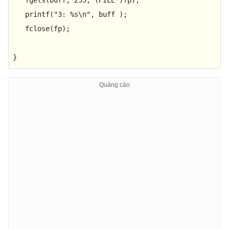
   fgets(buff, 
255
, (FILE*)fp);

printf
(
"3: %s\n"
, buff );

   fclose(fp);

}