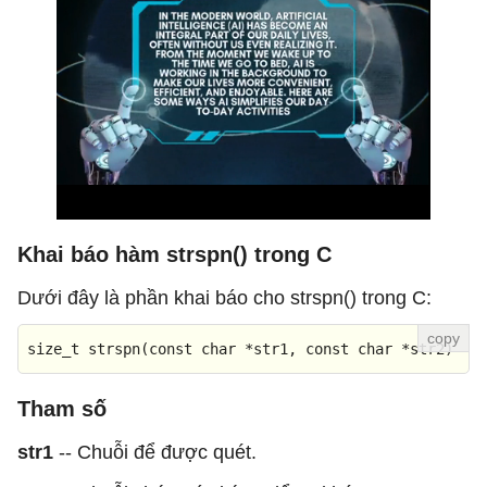
Khai báo hàm strspn() trong C
Dưới đây là phần khai báo cho strspn() trong C:
size_t
strspn
(
const
char
 *str1, 
const
char
 *str2)
Tham số
str1
-- Chuỗi để được quét.