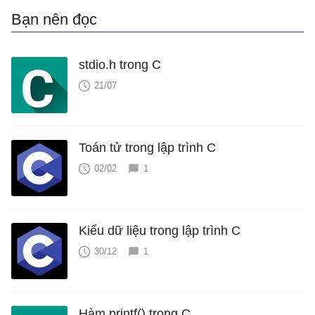
Bạn nên đọc
stdio.h trong C
21/07
Toán tử trong lập trình C
02/02
1
Kiểu dữ liệu trong lập trình C
30/12
1
Hàm printf() trong C