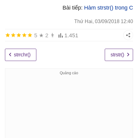
Bài tiếp:
Hàm strstr() trong C
Thứ Hai, 03/09/2018 12:40
5
★
2
👨
1.451
strrchr()
strstr()