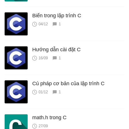
Biến trong lập trình C
04/12
1
Hướng dẫn cài đặt C
16/09
1
Cú pháp cơ bản của lập trình C
01/12
1
math.h trong C
27/09