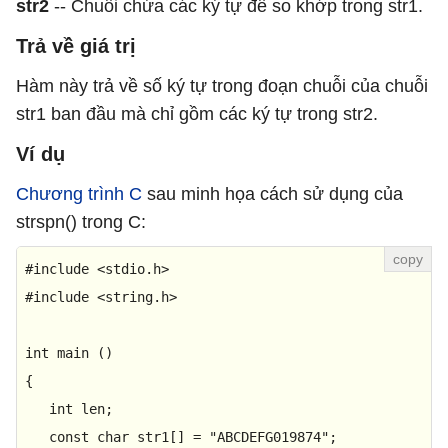
str2
-- Chuỗi chứa các ký tự để so khớp trong str1.
Trả về giá trị
Hàm này trả về số ký tự trong đoạn chuỗi của chuỗi
str1 ban đầu mà chỉ gồm các ký tự trong str2.
Ví dụ
Chương trình C
sau minh họa cách sử dụng của
strspn() trong C:
#
include
<stdio.h>
#
include
<string.h>
int
main
()
{

int
 len;

const
char
 str1[] = 
"ABCDEFG019874"
;
