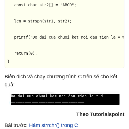
const
char
 str2[] = 
"ABCD"
;

   len = 
strspn
(str1, str2);

printf
(
"Do dai cua chuoi ket noi dau tien la = %d
return
(
0
);

}
Biên dịch và chạy chương trình C trên sẽ cho kết
quả:
Theo Tutorialspoint
Bài trước:
Hàm strrchr() trong C