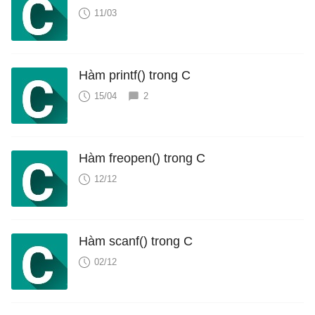
11/03
Hàm printf() trong C
15/04
2
Hàm freopen() trong C
12/12
Hàm scanf() trong C
02/12