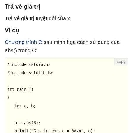
Trả về giá trị
Trả về giá trị tuyệt đối của x.
Ví dụ
Chương trình C
sau minh họa cách sử dụng của
abs() trong C:
#
include
<stdio.h>
#
include
<stdlib.h>
int
main
()
{

int
 a, b;

   a = 
abs
(
6
);

printf
(
"Gia tri cua a = %d\n"
, a);
