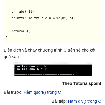
   b = 
abs
(
-11
);

printf
(
"Gia tri cua b = %d\n"
, b);

return
(
0
);

}
Biên dịch và chạy chương trình C trên sẽ cho kết
quả sau:
Theo Tutorialspoint
Bài trước:
Hàm qsort() trong C
Bài tiếp:
Hàm div() trong C