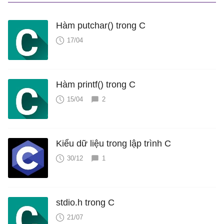
Hàm putchar() trong C
17/04
Hàm printf() trong C
15/04
2
Kiểu dữ liệu trong lập trình C
30/12
1
stdio.h trong C
21/07