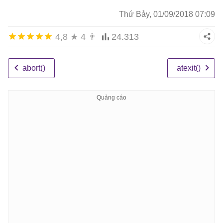
Thứ Bảy, 01/09/2018 07:09
4,8
★
4
👨
24.313
abort()
atexit()