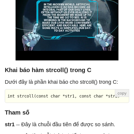
Khai báo hàm strcoll() trong C
Dưới đây là phần khai báo cho strcoll() trong C:
int
strcoll
(
const
char
 *str1, 
const
char
 *str2
)
Tham số
str1
-- Đây là chuỗi đầu tiên để được so sánh.