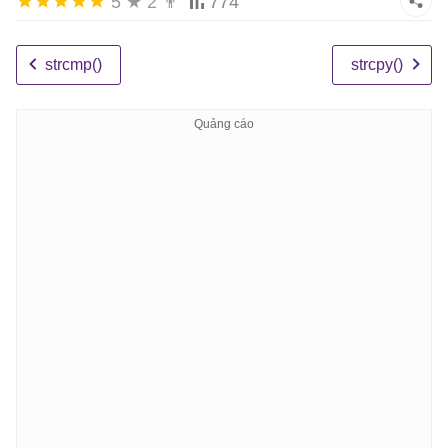
5
★
2
👨
774
strcmp()
strcpy()