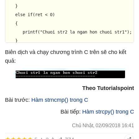
   }

else
if
(ret < 
0
) 

   {

printf
(
"Chuoi str2 la ngan hon chuoi str1"
);

   }

else
Biên dịch và chạy chương trình C trên sẽ cho kết
   {

quả:
printf
(
"Chuoi str1 la bang chuoi str2"
);

   }

Theo Tutorialspoint
return
(
0
);

Bài trước:
Hàm strncmp() trong C
}
Bài tiếp:
Hàm strcpy() trong C
Chủ Nhật, 02/09/2018 16:41