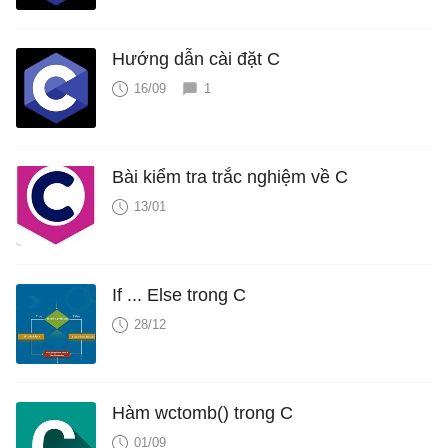
Hướng dẫn cài đặt C
16/09
1
Bài kiểm tra trắc nghiệm về C
13/01
If ... Else trong C
28/12
Hàm wctomb() trong C
01/09