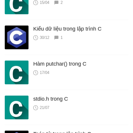
15/04
2
Kiểu dữ liệu trong lập trình C
30/12
1
Hàm putchar() trong C
17/04
stdio.h trong C
21/07