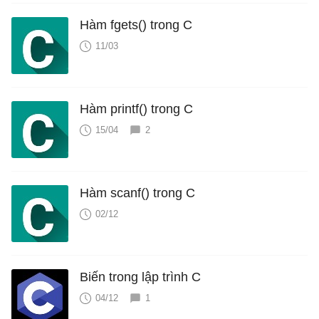
Hàm fgets() trong C
11/03
Hàm printf() trong C
15/04
2
Hàm scanf() trong C
02/12
Biến trong lập trình C
04/12
1