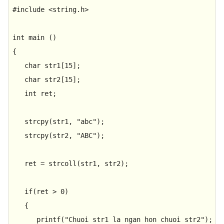
#
include
<string.h>
int
main
()
{

char
 str1[
15
];

char
 str2[
15
];

int
 ret;

strcpy
(str1, 
"abc"
);

strcpy
(str2, 
"ABC"
);

   ret = 
strcoll
(str1, str2);

if
(ret > 
0
)

   {

printf
(
"Chuoi str1 la ngan hon chuoi str2"
);
