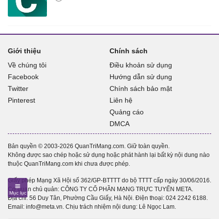
Giới thiệu
Chính sách
Về chúng tôi
Điều khoản sử dụng
Facebook
Hướng dẫn sử dụng
Twitter
Chính sách bảo mật
Pinterest
Liên hệ
Quảng cáo
DMCA
Bản quyền © 2003-2026 QuanTriMang.com. Giữ toàn quyền.
Không được sao chép hoặc sử dụng hoặc phát hành lại bất kỳ nội dung nào
thuộc QuanTriMang.com khi chưa được phép.
Giấy phép Mạng Xã Hội số 362/GP-BTTTT do bộ TTTT cấp ngày 30/06/2016.
Cơ quan chủ quản: CÔNG TY CỔ PHẦN MẠNG TRỰC TUYẾN META.
Địa chỉ: 56 Duy Tân, Phường Cầu Giấy, Hà Nội. Điện thoại:
024 2242 6188
.
Email: info@meta.vn. Chịu trách nhiệm nội dung: Lê Ngọc Lam.