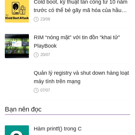
Cold boot, kỹ thuật tấn công từ 10 năm
trước có thể bẻ gãy mã hóa của hầu
hết các PC hiện nay
23/09
RIM “nóng mặt” với tin đồn “khai tử”
PlayBook
20/07
Quản lý registry và shut down hàng loạt
máy tính trên mạng
07/07
Bạn nên đọc
Hàm printf() trong C