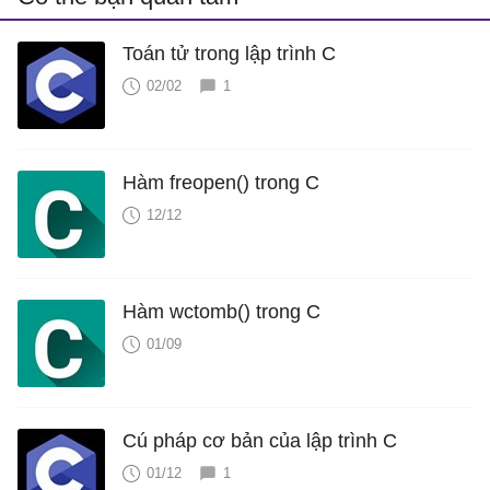
Toán tử trong lập trình C
02/02
1
Hàm freopen() trong C
12/12
Hàm wctomb() trong C
01/09
Cú pháp cơ bản của lập trình C
01/12
1