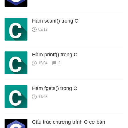
Hàm scanf() trong C
02/12
Hàm printf() trong C
15/04
2
Hàm fgets() trong C
11/03
Cấu trúc chương trình C cơ bản