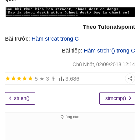
Theo Tutorialspoint
Bài trước:
Hàm strcat trong C
Bài tiếp:
Hàm strchr() trong C
Chủ Nhật, 02/09/2018 12:14
5
★
3
👨
3.686
strlen()
strncmp()