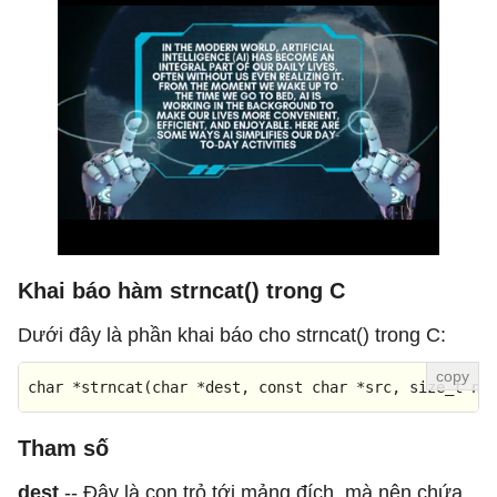
Khai báo hàm strncat() trong C
Dưới đây là phần khai báo cho strncat() trong C:
char
 *
strncat
(
char
 *dest, 
const
char
 *src, 
size_t
 n)
Tham số
dest
-- Đây là con trỏ tới mảng đích, mà nên chứa