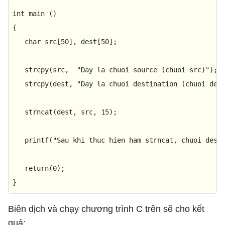
int
main
()
{

char
 src[
50
], dest[
50
];

strcpy
(src,  
"Day la chuoi source (chuoi src)"
);

strcpy
(dest, 
"Day la chuoi destination (chuoi des
strncat
(dest, src, 
15
);

printf
(
"Sau khi thuc hien ham strncat, chuoi dest
return
(
0
);

}
Biên dịch và chạy chương trình C trên sẽ cho kết
quả: