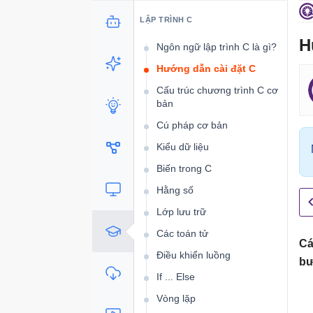
LẬP TRÌNH C
H
Ngôn ngữ lập trình C là gì?
Hướng dẫn cài đặt C
Cấu trúc chương trình C cơ
bản
Cú pháp cơ bản
Kiểu dữ liệu
Biến trong C
Hằng số
Lớp lưu trữ
Các toán tử
Cá
Điều khiển luồng
bư
If ... Else
Vòng lặp