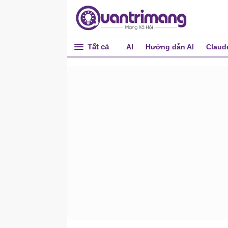
Tất cả
AI
Hướng dẫn AI
Claud