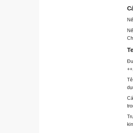
setbuf()
C
setvbuf()
Nế
signal()
Nế
sprintf()
Ch
srand()
Te
sscanf()
strchr()
Đư
++
strcmp()
strcoll()
Tê
dụ
strcpy()
strcspn()
Cá
tr
strerror()
strlen()
Tr
ki
strncat()