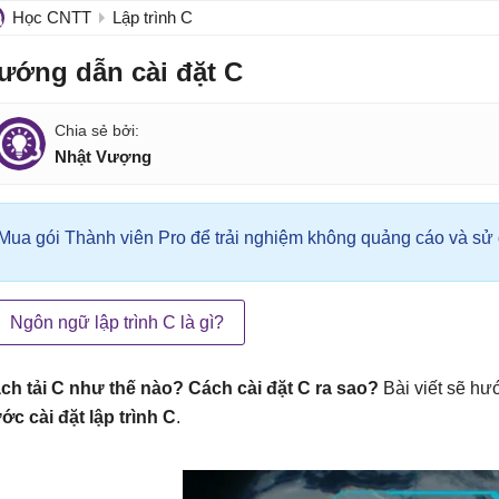
Học CNTT
Lập trình C
ướng dẫn cài đặt C
Nhật Vượng
Mua gói Thành viên Pro để trải nghiệm không quảng cáo và sử d
Ngôn ngữ lập trình C là gì?
ch tải C như thế nào? Cách cài đặt C ra sao?
Bài viết sẽ hư
ớc cài đặt lập trình C
.