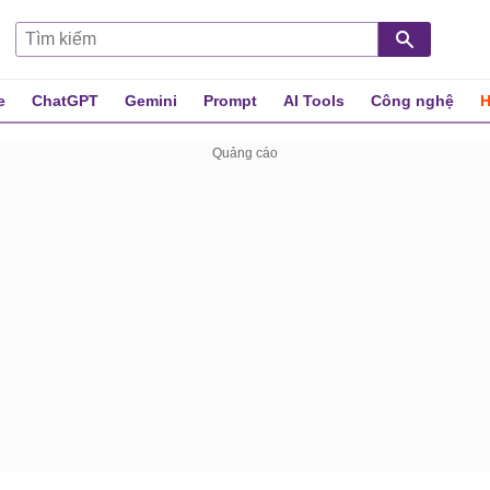
e
ChatGPT
Gemini
Prompt
AI Tools
Công nghệ
H