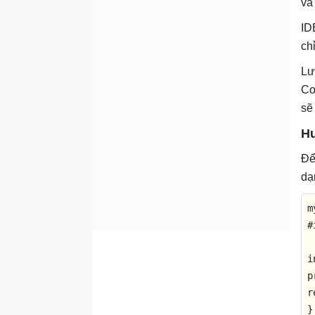
và
fflush()
ID
fgetc()
ch
fgetpos()
Lư
fgets()
Co
fopen()
sẽ 
fprintf()
Hư
fputc()
Để
fputs()
dạ
fread()
free()
#
freopen()
fscanf()
i
p
fseek()
r
fsetpos()
}