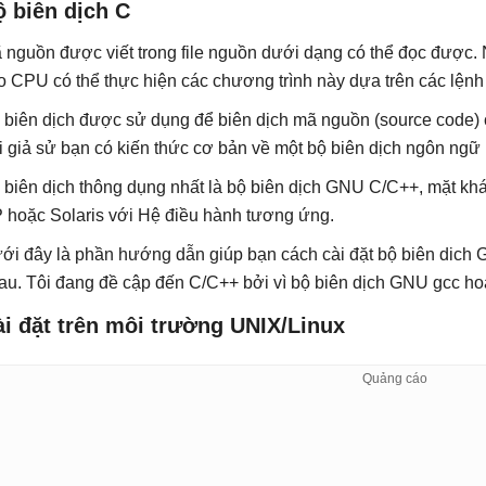
 biên dịch C
 nguồn được viết trong file nguồn dưới dạng có thể đọc được.
o CPU có thể thực hiện các chương trình này dựa trên các lệnh
 biên dịch được sử dụng để biên dịch mã nguồn (source code) c
i giả sử bạn có kiến thức cơ bản về một bộ biên dịch ngôn ngữ l
 biên dịch thông dụng nhất là bộ biên dịch GNU C/C++, mặt khá
 hoặc Solaris với Hệ điều hành tương ứng.
ới đây là phần hướng dẫn giúp bạn cách cài đặt bộ biên dich
au. Tôi đang đề cập đến C/C++ bởi vì bộ biên dịch GNU gcc h
i đặt trên môi trường UNIX/Linux