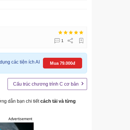
1
ụng các tiện ích AI
Mua 79.000đ
Cấu trúc chương trình C cơ bản
ớng dẫn bạn chi tiết
cách tải và từng
Advertisement