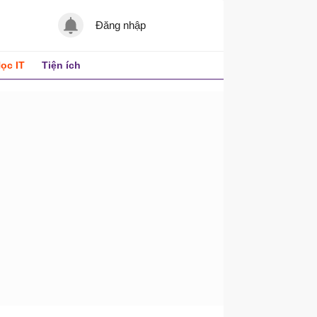
Đăng nhập
ọc IT
Tiện ích