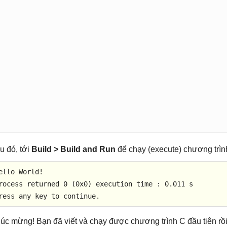
u đó, tới
Build > Build and Run
để chạy (execute) chương trìn
ello World!

rocess returned 
0
 (
0x0
) execution time : 
0.011
 s

ress any key to 
continue
.
úc mừng! Bạn đã viết và chạy được chương trình C đầu tiên rồi