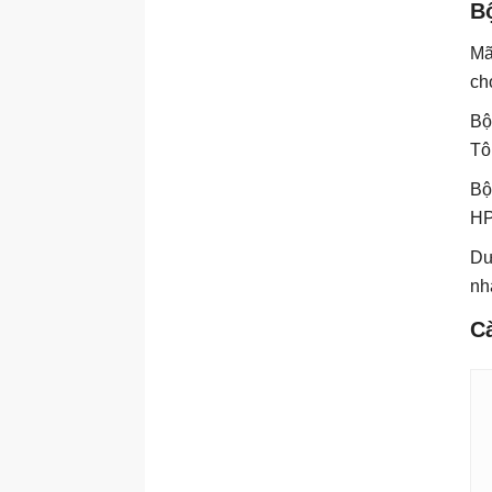
strncmp()
Bộ
strncat()
Mã
strncpy()
ch
strpbrk()
Bộ
strrchr()
Tô
strspn()
Bộ
strstr()
HP
strtod()
Dư
strtok()
nh
strtol()
Cà
strtod()
strtoul()
strxfrm()
system()
tmpfile()