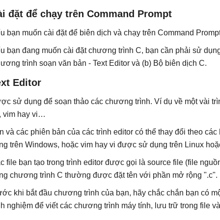
ài đặt để chạy trên Command Prompt
u bạn muốn cài đặt để biên dịch và chạy trên Command Prompt,
u bạn đang muốn cài đặt chương trình C, bạn cần phải sử dụng
ương trình soạn văn bản - Text Editor và (b) Bộ biên dịch C.
xt Editor
ợc sử dụng để soạn thảo các chương trình. Ví dụ về một vài t
, vim hay vi…
n và các phiên bản của các trình editor có thể thay đổi theo cá
ng trên Windows, hoặc vim hay vi được sử dụng trên Linux ho
c file bạn tạo trong trình editor được gọi là source file (file ng
ong chương trình C thường được đặt tên với phần mở rộng ".c".
ước khi bắt đầu chương trình của bạn, hãy chắc chắn bạn có một 
nh nghiệm để viết các chương trình máy tính, lưu trữ trong file và