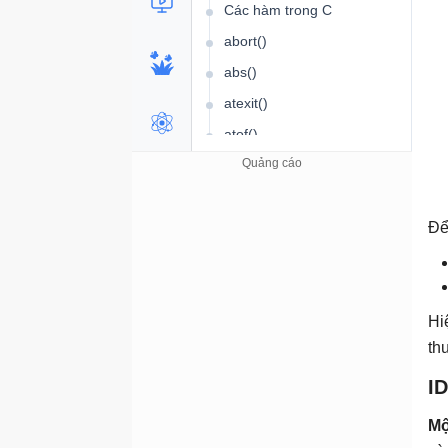
Các hàm trong C
abort()
abs()
atexit()
atof()
atoi()
atol()
bsearch()
Để
calloc()
clearerr()
ldiv()
Hi
th
exit()
fclose()
ID
feof()
Mộ
ferror()