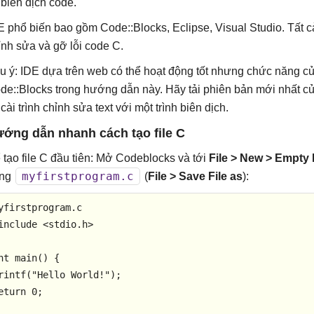
 biên dịch code.
E phổ biến bao gồm Code::Blocks, Eclipse, Visual Studio. Tất 
ỉnh sửa và gỡ lỗi code C.
u ý: IDE dựa trên web có thể hoạt động tốt nhưng chức năng củ
de::Blocks trong hướng dẫn này. Hãy tải phiên bản mới nhất 
cài trình chỉnh sửa text với một trình biên dịch.
ớng dẫn nhanh cách tạo file C
 tạo file C đầu tiên: Mở Codeblocks và tới
File > New > Empty 
myfirstprogram.c
ng
(
File > Save File as
):
include
<stdio.h>
nt
main
()
rintf
(
"Hello World!"
eturn
0
;
