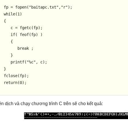
  fp = 
fopen
(
"baitapc.txt"
,
"r"
);

while
(
1
)

  {

     c = 
fgetc
(fp);

if
( 
feof
(fp) )

     {

break
 ;

     }

printf
(
"%c"
, c);

  }

fclose
(fp);

return
(
0
);

ên dịch và chạy chương trình C trên sẽ cho kết quả: