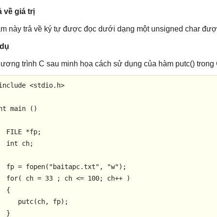
 về giá trị
m này trả về ký tự được đọc dưới dạng một unsigned char được
 dụ
ương trình C sau minh họa cách sử dụng của hàm putc() trong 
include
<stdio.h>
nt
main
()
  FILE *fp;

int
 ch;

  fp = 
fopen
(
"baitapc.txt"
, 
"w"
);

for
( ch = 
33
 ; ch <= 
100
; ch++ ) 

  {

putc
(ch, fp);

  }
