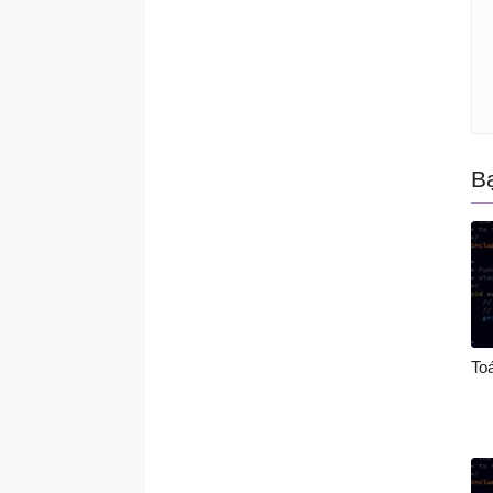
<stdlib.h>
<string.h>
<time.h>
Boolean
Switch
B
Enumeration (enum)
Toá