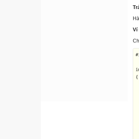
strcoll()
Trả
strcpy()
Hà
strcspn()
Ví
strerror()
Ch
strlen()
strncat()
#
strncmp()
i
strncat()
{

strncpy()
 
strpbrk()
strrchr()
 
strspn()
strstr()
 
strtod()
 
strtok()