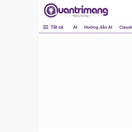
fread()
free()
freopen()
Tất cả
AI
Hướng dẫn AI
Claud
fscanf()
fseek()
fsetpos()
ftell()
fwrite()
getc()
getchar()
getenv()
gets()
labs()
labs()