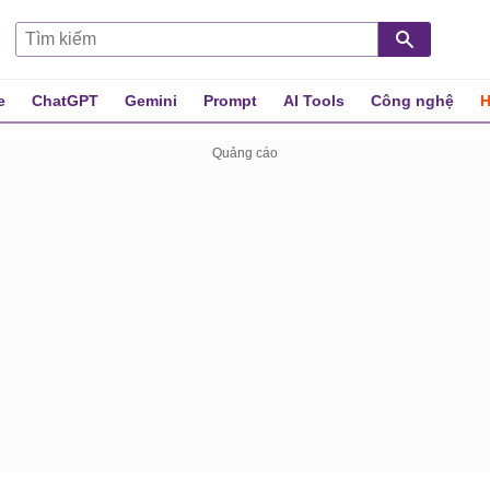
e
ChatGPT
Gemini
Prompt
AI Tools
Công nghệ
H