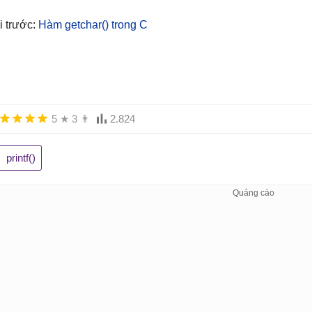
i trước:
Hàm getchar() trong C
5
★
3
👨
2.824
printf()