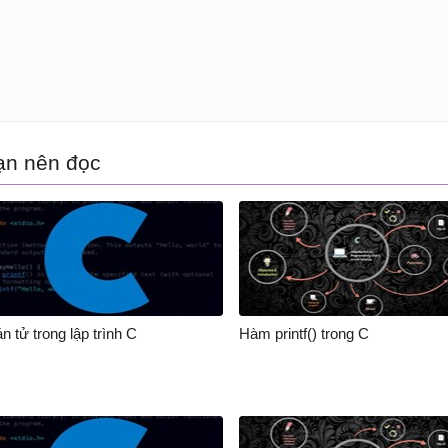
ạn nên đọc
n tử trong lập trình C
Hàm printf() trong C