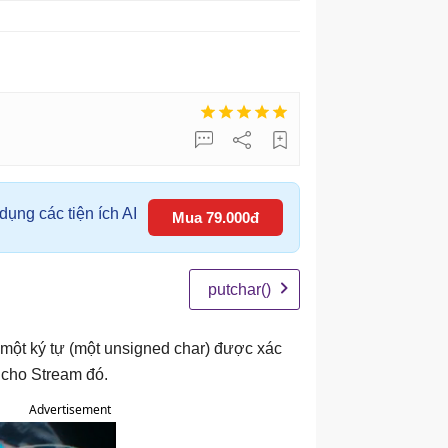
ụng các tiện ích AI
Mua 79.000đ
putchar()
một ký tự (một unsigned char) được xác
r cho Stream đó.
Advertisement