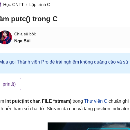
Học CNTT
Lập trình C
àm putc() trong C
Nga Bùi
Mua gói Thành viên Pro để trải nghiệm không quảng cáo và sử d
printf()
àm
int putc(int char, FILE *stream)
trong
Thư viện C
chuẩn ghi 
nh bởi tham số char tới Stream đã cho và tăng position indicato