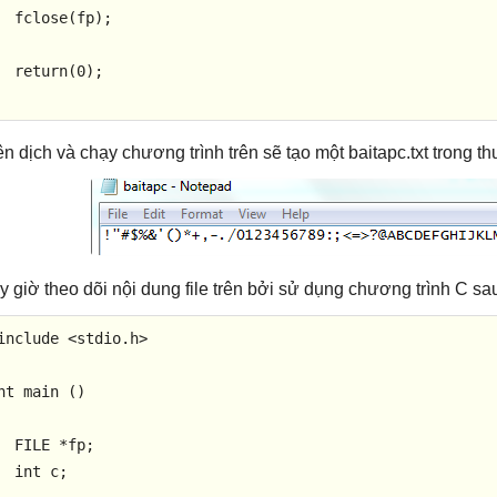
fclose
(fp);

return
(
0
);

ên dịch và chạy chương trình trên sẽ tạo một baitapc.txt trong t
y giờ theo dõi nội dung file trên bởi sử dụng chương trình C sa
include
<stdio.h>
nt
main
()
  FILE *fp;

int
 c;
