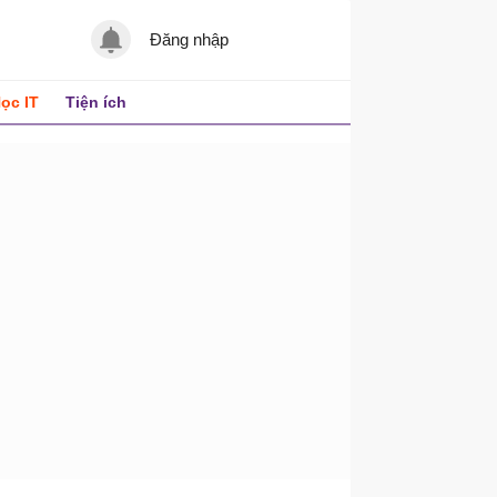
Đăng nhập
ọc IT
Tiện ích