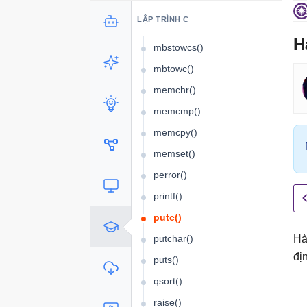
malloc()
LẬP TRÌNH C
mblen()
H
mbstowcs()
mbtowc()
memchr()
memcmp()
memcpy()
memset()
perror()
printf()
putc()
putchar()
H
đị
puts()
qsort()
raise()