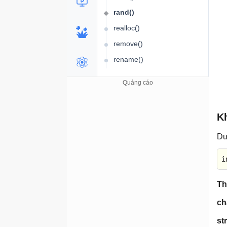
rand()
realloc()
remove()
rename()
rewind()
scanf()
setbuf()
Kh
setvbuf()
Dư
signal()
sprintf()
i
srand()
Th
sscanf()
strchr()
ch
strcmp()
st