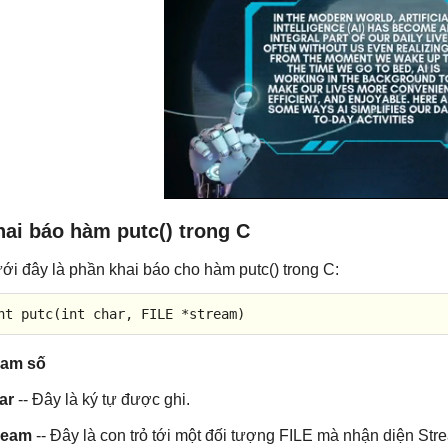
ai báo hàm putc() trong C
ới đây là phần khai báo cho hàm putc() trong C:
nt
putc
(
int
char
, FILE *stream)
am số
ar
-- Đây là ký tự được ghi.
ream
-- Đây là con trỏ tới một đối tượng FILE mà nhận diện Str