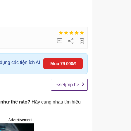
ụng các tiện ích AI
Mua 79.000đ
<setjmp.h>
g như thế nào?
Hãy cùng nhau tìm hiểu
Advertisement