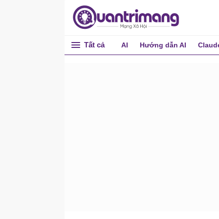
Mảng
Con trỏ
Chuỗi
Tất cả
AI
Hướng dẫn AI
Claud
Cấu trúc (Structure)
Union trong C
Bit Field
Typedef
Input & Output
Đọc và ghi file
Bộ tiền xử lý
Header File
Ép kiểu
Xử lý lỗi
Đệ quy