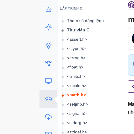
Tham số biến
LẬP TRÌNH C
Quản lý bộ nhớ
m
Tham số dòng lệnh
Thư viện C
<assert.h>
<ctype.h>
<errno.h>
<float.h>
<limits.h>
<locale.h>
<math.h>
<setjmp.h>
Ma
nh
<signal.h>
<stdarg.h>
<stddef.h>