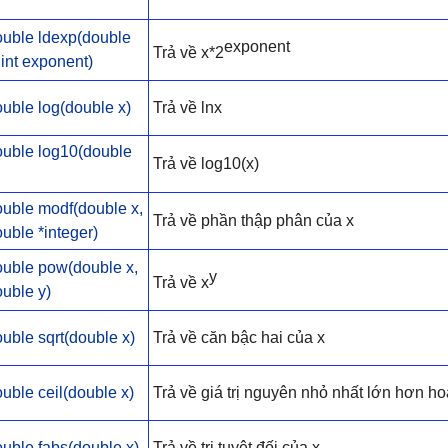
ouble ldexp(double
exponent
Trả về x*2
 int exponent)
uble log(double x)
Trả về lnx
ouble log10(double
Trả về log10(x)
ouble modf(double x,
Trả về phần thập phân của x
uble *integer)
ouble pow(double x,
y
Trả về x
uble y)
uble sqrt(double x)
Trả về căn bậc hai của x
uble ceil(double x)
Trả về giá trị nguyên nhỏ nhất lớn hơn h
uble fabs(double x)
Trả về trị tuyệt đối của x