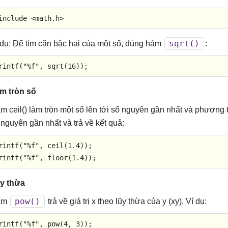
include
<math.h>
sqrt()
 dụ: Để tìm căn bậc hai của một số, dùng hàm
:
rintf
(
"%f"
, 
sqrt
(
16
));
m tròn số
m ceil() làm tròn một số lên tới số nguyên gần nhất và phương 
 nguyên gần nhất và trả về kết quả:
rintf
(
"%f"
, 
ceil
(
1.4
rintf
(
"%f"
, 
floor
(
1.4
));
y thừa
pow()
àm
trả về giá trị x theo lũy thừa của y (xy). Ví dụ:
rintf
(
"%f"
, 
pow
(
4
, 
3
));