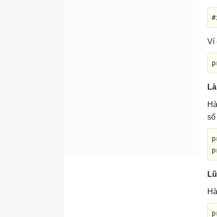
#
Ví
p
Là
Hà
số
p
p
Lũ
H
p