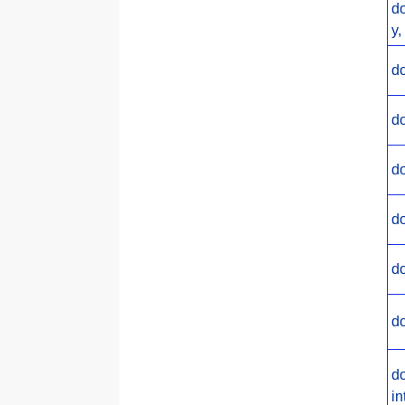
d
y,
do
d
do
do
do
do
do
in