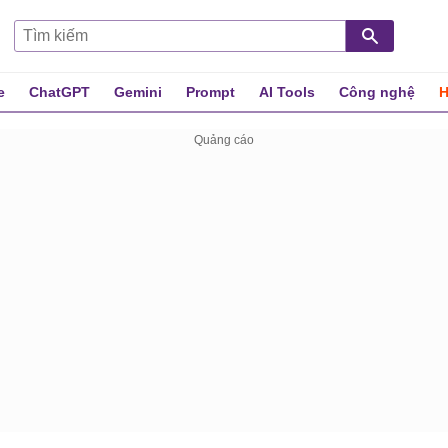
e
ChatGPT
Gemini
Prompt
AI Tools
Công nghệ
H