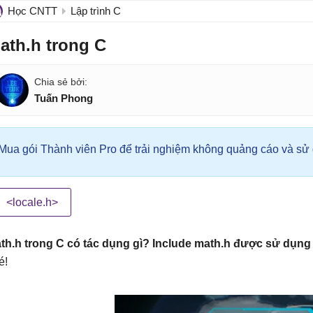
Học CNTT
Lập trình C
ath.h trong C
Tuấn Phong
Mua gói Thành viên Pro để trải nghiệm không quảng cáo và sử d
<locale.h>
th.h trong C có tác dụng gì? Include math.h được sử dụn
é!