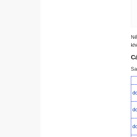
Nế
kh
C
Sa
d
do
do