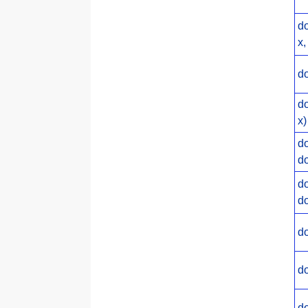
d
x,
do
d
x)
d
do
d
do
do
do
do