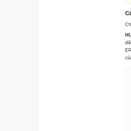
C
Ch
H
dấ
ER
củ