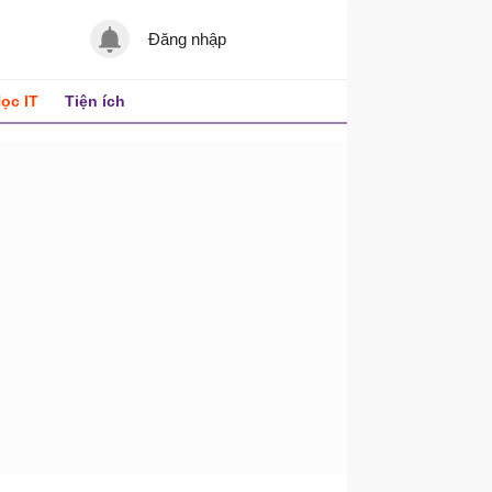
Đăng nhập
ọc IT
Tiện ích