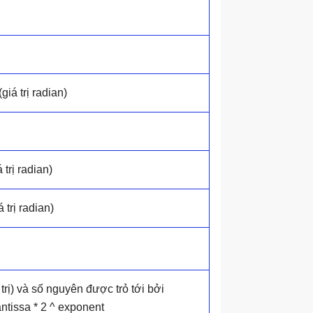
iá trị radian)
 trị radian)
 trị radian)
 trị) và số nguyên được trỏ tới bởi
antissa * 2 ^ exponent