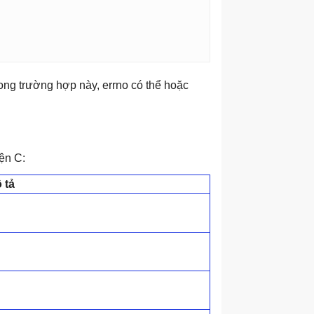
Trong trường hợp này, errno có thể hoặc
ện C:
 tả