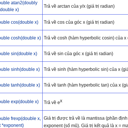
ouble atan2(doubly
Trả về arctan của y/x (giá trị radian)
 double x)
uble cos(double x)
Trả về cos của góc x (giá trị radian)
ouble cosh(double x)
Trả về cosh (hàm hyperbolic cosin) của x (g
uble sin(double x)
Trả về sin của góc x (giá trị radian)
uble sinh(double x)
Trả về sinh (hàm hyperbolic sin) của x (giá
uble tanh(double x)
Trả về tanh (hàm hyperbolic tan) của x (giá
x
uble exp(double x)
Trả về e
Giá trị được trả về là mantissa (phần định
uble frexp(double x,
t *exponent)
exponent (số mũ). Giá trị kết quả là x = m