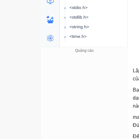
<stdio.h>
<stdlib.h>
<string.h>
<time.h>
Boolean
Switch
Enumeration (enum)
Lậ
củ
Bạ
dạ
nà
ma
Đú
Để