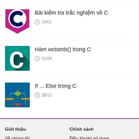
Bài kiểm tra trắc nghiệm về C
13/01
Hàm wctomb() trong C
01/09
If ... Else trong C
28/12
Giới thiệu
Chính sách
Về chúng tôi
Điều khoản sử dụng