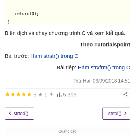
return
(
0
);

}
Biên dịch và chạy chương trình C và xem kết quả.
Theo Tutorialspoint
Bài trước:
Hàm strstr() trong C
Bài tiếp:
Hàm strxfrm() trong C
Thứ Hai, 03/09/2018 14:51
5
★
1
👨
5.393
strtod()
strtol()