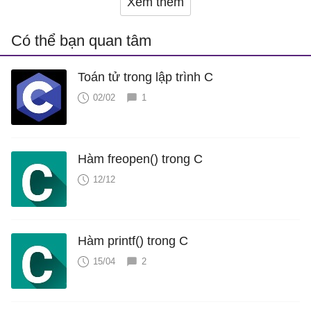
Xem thêm
Có thể bạn quan tâm
Toán tử trong lập trình C
02/02
1
Hàm freopen() trong C
12/12
Hàm printf() trong C
15/04
2