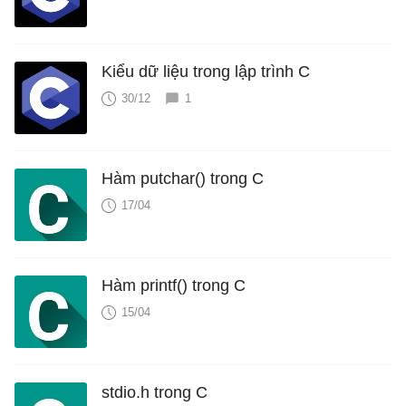
Kiểu dữ liệu trong lập trình C
30/12
1
Hàm putchar() trong C
17/04
Hàm printf() trong C
15/04
stdio.h trong C