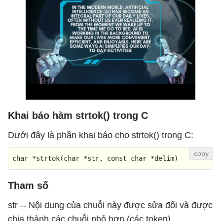
Khai báo hàm strtok() trong C
Dưới đây là phần khai báo cho strtok() trong C:
char
 *
strtok
(
char
 *
str
, 
const
char
 *delim)
Tham số
str -- Nội dung của chuỗi này được sửa đổi và được
chia thành các chuỗi nhỏ hơn (các token).