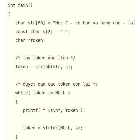
int
main
()
{

char
 str[
80
] = 
"Hoc C - co ban va nang cao - tai 
const
char
 s[
2
] = 
"-"
;

char
 *token;

/* lay token dau tien */
   token = 
strtok
(str, s);

/* duyet qua cac token con lai */
while
( token != 
NULL
 ) 

   {

printf
( 
" %s\n"
, token );

      token = 
strtok
(
NULL
, s);

   }
