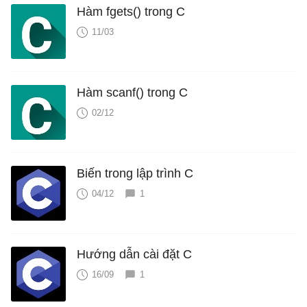
Hàm fgets() trong C
11/03
Hàm scanf() trong C
02/12
Biến trong lập trình C
04/12
1
Hướng dẫn cài đặt C
16/09
1