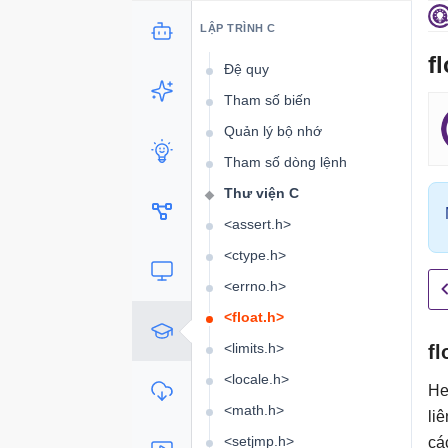
Ép kiểu
LẬP TRÌNH C
Xử lý lỗi
f
Đệ quy
Tham số biến
Quản lý bộ nhớ
Tham số dòng lệnh
Thư viện C
<assert.h>
<ctype.h>
<errno.h>
<float.h>
<limits.h>
fl
<locale.h>
He
<math.h>
li
<setjmp.h>
cá