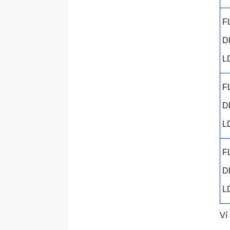
F
D
L
F
D
L
F
D
L
Ví