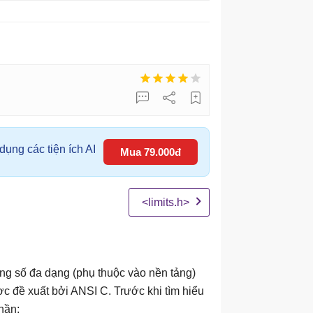
ụng các tiện ích AI
Mua 79.000đ
<limits.h>
g số đa dạng (phụ thuộc vào nền tảng)
ợc đề xuất bởi ANSI C. Trước khi tìm hiểu
hần: