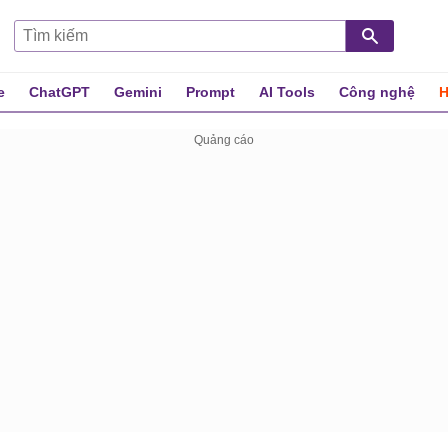
e
ChatGPT
Gemini
Prompt
AI Tools
Công nghệ
H