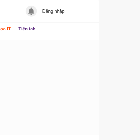
Đăng nhập
ọc IT
Tiện ích