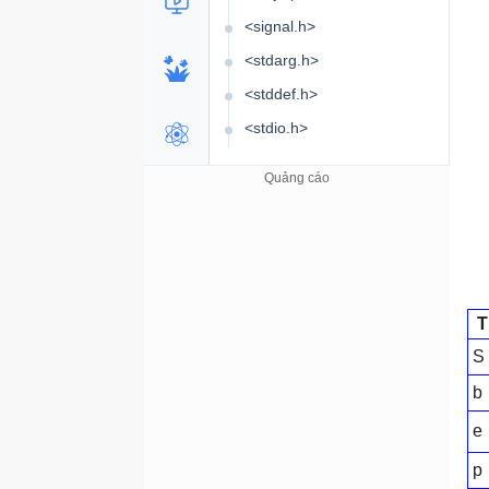
<signal.h>
<stdarg.h>
<stddef.h>
<stdio.h>
<stdlib.h>
<string.h>
<time.h>
Boolean
Switch
T
Enumeration (enum)
S
b
e
p