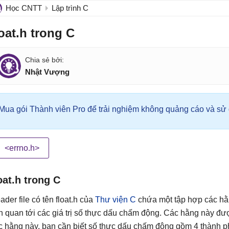
Học CNTT
Lập trình C
loat.h trong C
Nhật Vượng
Mua gói Thành viên Pro để trải nghiệm không quảng cáo và sử d
<errno.h>
oat.h trong C
ader file có tên float.h của
Thư viện C
chứa một tập hợp các hằn
ên quan tới các giá trị số thực dấu chấm động. Các hằng này đư
c hằng này, bạn cần biết số thực dấu chấm động gồm 4 thành p