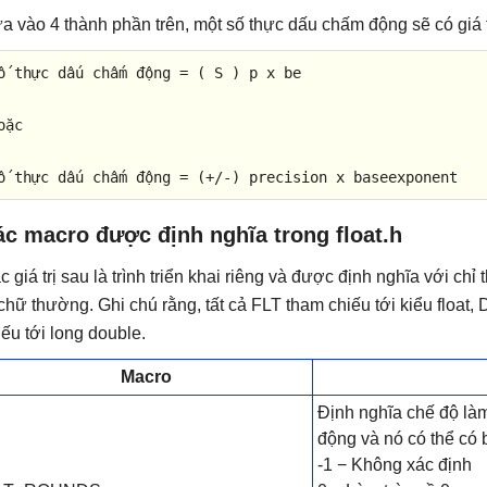
a vào 4 thành phần trên, một số thực dấu chấm động sẽ có giá 
ố thự
c
 dấu chấm động 
=
(
 S 
)
 p x be

oặ
c
ố thự
c
 dấu chấm động 
=
(
+
/
-
)
 precision x baseexponent
c macro được định nghĩa trong float.h
c giá trị sau là trình triển khai riêng và được định nghĩa với chỉ
 chữ thường. Ghi chú rằng, tất cả FLT tham chiếu tới kiểu float
iếu tới long double.
Macro
Định nghĩa chế độ là
động và nó có thể có b
-1 − Không xác định