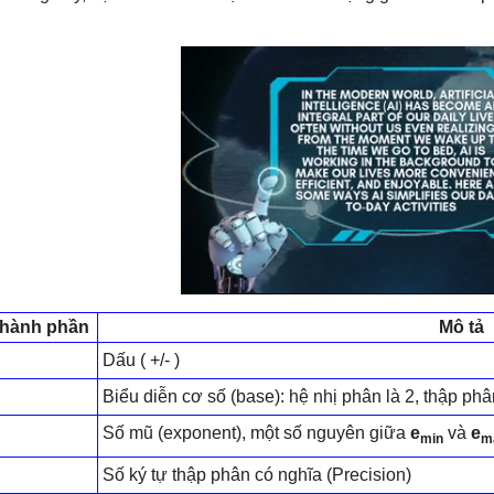
hành phần
Mô tả
Dấu ( +/- )
Biểu diễn cơ số (base): hệ nhị phân là 2, thập phâ
Số mũ (exponent), một số nguyên giữa
e
và
e
min
m
Số ký tự thập phân có nghĩa (Precision)