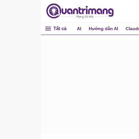
wcstombs()
wctomb()
Quy tắc phạm vi
Tất cả
AI
Hướng dẫn AI
Claud
Mảng
Con trỏ
Chuỗi
Cấu trúc (Structure)
Union trong C
Bit Field
Typedef
Input & Output
Đọc và ghi file
Bộ tiền xử lý
Header File