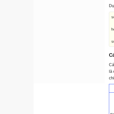
Dự
s
h
s
Cá
Cá
là
ch