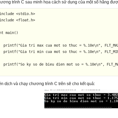
ương trình C sau minh họa cách sử dụng của một số hằng được 
include
<stdio.h>
include
<float.h>
nt
main
()
printf
(
"Gia tri max cua mot so thuc = %.10e\n"
, FLT_MAX
printf
(
"Gia tri min cua mot so thuc = %.10e\n"
, FLT_MIN
printf
(
"So ky so de bieu dien mot so = %.10e\n"
, FLT_M
ên dịch và chạy chương trình C trên sẽ cho kết quả: