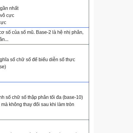
ị gần nhất
vô cực
cực
cơ số của số mũ. Base-2 là hệ nhị phân,
n...
ghĩa số chữ số để biểu diễn số thực
se)
h số chữ số thập phân tối đa (base-10)
 mà không thay đổi sau khi làm tròn