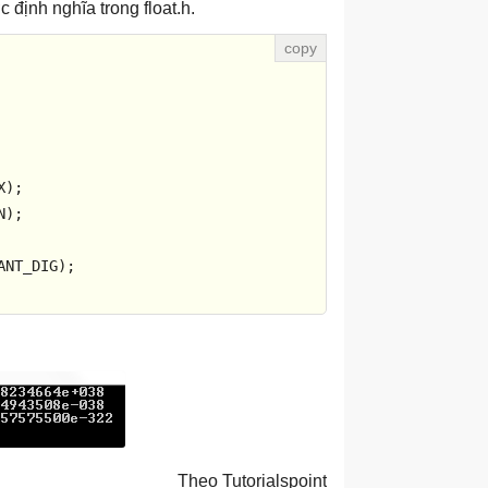
định nghĩa trong float.h.
);

);

ANT_DIG);

Theo Tutorialspoint