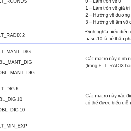
LT_ROUNDS
0 − Làm tròn về 0
1 − Làm tròn về giá tr
2 − Hướng về dương 
3 − Hướng về âm vô 
Định nghĩa biểu diễn 
LT_RADIX 2
base-10 là hệ thập phâ
LT_MANT_DIG
Các macro này định n
BL_MANT_DIG
(trong FLT_RADIX ba
DBL_MANT_DIG
LT_DIG 6
Các macro này xác địn
BL_DIG 10
có thể được biểu diễn
DBL_DIG 10
LT_MIN_EXP