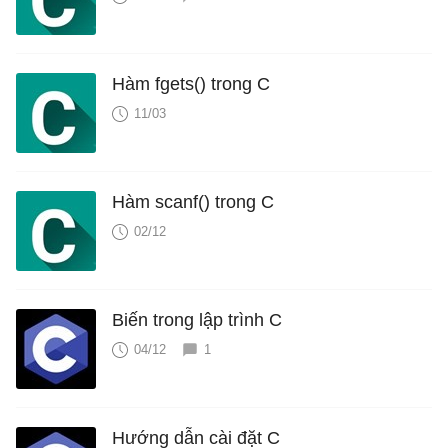
Hàm fgets() trong C
11/03
Hàm scanf() trong C
02/12
Biến trong lập trình C
04/12
1
Hướng dẫn cài đặt C