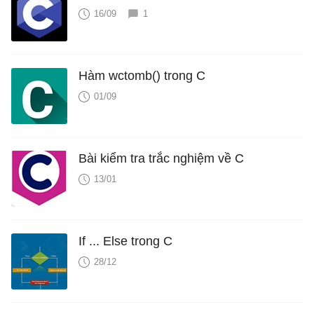
16/09
1
Hàm wctomb() trong C
01/09
Bài kiểm tra trắc nghiệm về C
13/01
If ... Else trong C
28/12