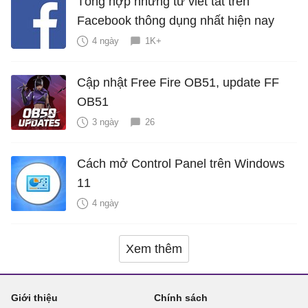
Tổng hợp những từ viết tắt trên
Facebook thông dụng nhất hiện nay
4 ngày
1K+
Cập nhật Free Fire OB51, update FF
OB51
3 ngày
26
Cách mở Control Panel trên Windows
11
4 ngày
Xem thêm
Giới thiệu
Chính sách