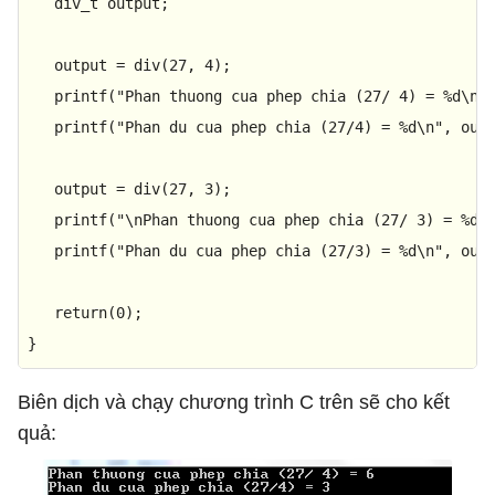
div_t
 output;

   output = 
div
(
27
, 
4
);

printf
(
"Phan thuong cua phep chia (27/ 4) = %d\n"
printf
(
"Phan du cua phep chia (27/4) = %d\n"
, outp
   output = 
div
(
27
, 
3
);

printf
(
"\nPhan thuong cua phep chia (27/ 3) = %d\
printf
(
"Phan du cua phep chia (27/3) = %d\n"
, outp
return
(
0
);

}
Biên dịch và chạy chương trình C trên sẽ cho kết
quả: