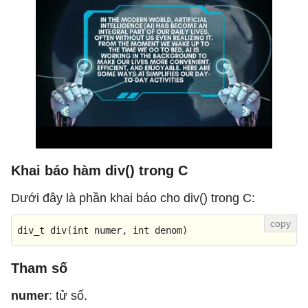
Khai báo hàm div() trong C
Dưới đây là phần khai báo cho div() trong C:
div_t 
div
(
int
 numer, 
int
 denom)
Tham số
numer
: tử số.