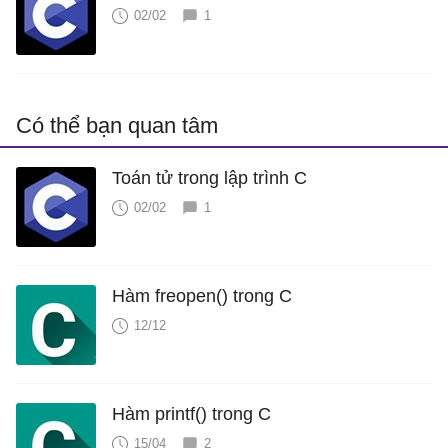
02/02
1
Có thể bạn quan tâm
Toán tử trong lập trình C
02/02
1
Hàm freopen() trong C
12/12
Hàm printf() trong C
15/04
2