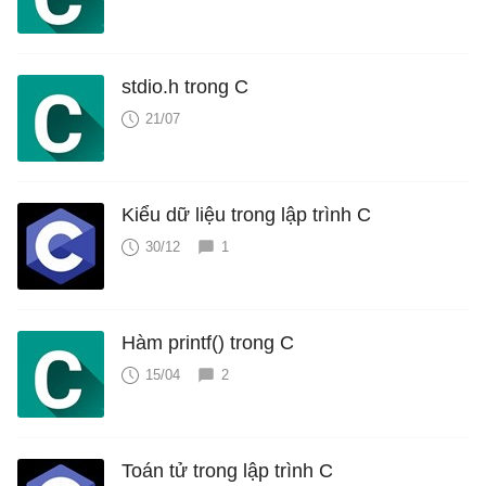
stdio.h trong C
21/07
Kiểu dữ liệu trong lập trình C
30/12
1
Hàm printf() trong C
15/04
2
Toán tử trong lập trình C