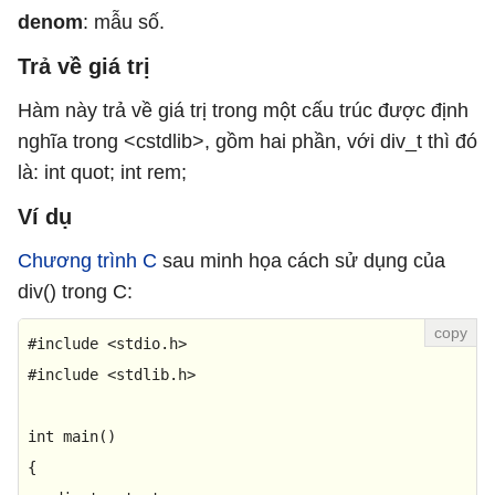
denom
: mẫu số.
Trả về giá trị
Hàm này trả về giá trị trong một cấu trúc được định
nghĩa trong <cstdlib>, gồm hai phần, với div_t thì đó
là: int quot; int rem;
Ví dụ
Chương trình C
sau minh họa cách sử dụng của
div() trong C:
#
include
<stdio.h>
#
include
<stdlib.h>
int
main
()
{
