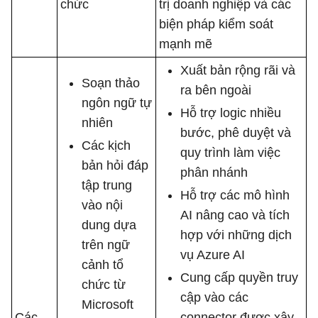
chức
trị doanh nghiệp và các
biện pháp kiểm soát
mạnh mẽ
Xuất bản rộng rãi và
Soạn thảo
ra bên ngoài
ngôn ngữ tự
Hỗ ​​trợ logic nhiều
nhiên
bước, phê duyệt và
Các kịch
quy trình làm việc
bản hỏi đáp
phân nhánh
tập trung
Hỗ trợ các mô hình
vào nội
AI nâng cao và tích
dung dựa
hợp với những dịch
trên ngữ
vụ Azure AI
cảnh tổ
Cung cấp quyền truy
chức từ
cập vào các
Microsoft
Các
connector được xây