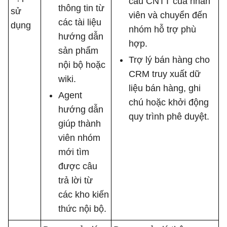
cầu CNTT của nhân
thông tin từ
sử
viên và chuyển đến
các tài liệu
dụng
nhóm hỗ trợ phù
hướng dẫn
hợp.
sản phẩm
Trợ lý bán hàng cho
nội bộ hoặc
CRM truy xuất dữ
wiki.
liệu bán hàng, ghi
Agent
chú hoặc khởi động
hướng dẫn
quy trình phê duyệt.
giúp thành
viên nhóm
mới tìm
được câu
trả lời từ
các kho kiến
​​thức nội bộ.