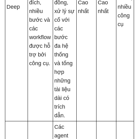
đích,
đồng,
Cao
Cao
Deep
nhiều
nhiều
xử lý sự
nhất
nhất
công
bước và
cố với
cụ
các
các
workflow
bước
được hỗ
đa hệ
trợ bởi
thống
công cụ.
và tổng
hợp
những
tài liệu
dài có
trích
dẫn.
Các
agent