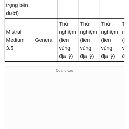
trọng bên
dưới)
Thử
Thử
Thử
Th
Mistral
nghiệm
nghiệm
nghiệm
ng
Medium
General
(liên
(liên
(liên
(li
3.5
vùng
vùng
vùng
vù
địa lý)
địa lý)
địa lý)
địa