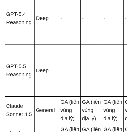
GPT-5.4
Deep
-
-
-
-
Reasoning
GPT-5.5
Deep
-
-
-
-
Reasoning
GA (liên
GA (liên
GA (liên
GA 
Claude
General
vùng
vùng
vùng
vù
Sonnet 4.5
địa lý)
địa lý)
địa lý)
địa
GA (liên
GA (liên
GA (liên
GA 