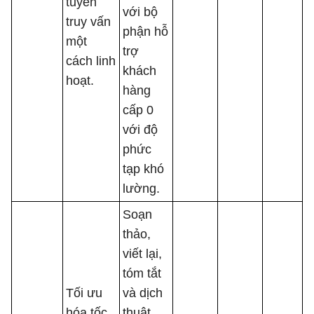
tuyến
với bộ
truy vấn
phận hỗ
một
trợ
cách linh
khách
hoạt.
hàng
cấp 0
với độ
phức
tạp khó
lường.
Soạn
thảo,
viết lại,
tóm tắt
Tối ưu
và dịch
hóa tốc
thuật,