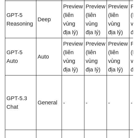
Preview
Preview
Preview
Pr
GPT-5
(liên
(liên
(liên
(li
Deep
Reasoning
vùng
vùng
vùng
vù
địa lý)
địa lý)
địa lý)
địa
Preview
Preview
Preview
Pr
GPT-5
(liên
(liên
(liên
(li
Auto
Auto
vùng
vùng
vùng
vù
địa lý)
địa lý)
địa lý)
địa
GPT-5.3
General
-
-
-
-
Chat