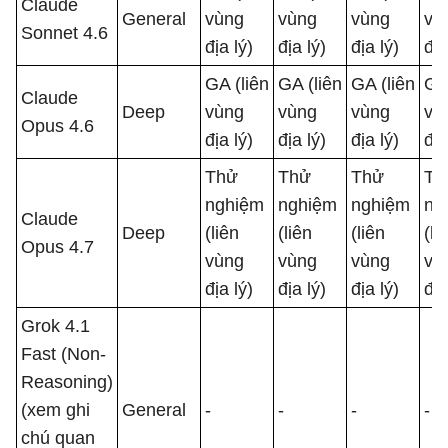
Claude
General
vùng
vùng
vùng
vù
Sonnet 4.6
địa lý)
địa lý)
địa lý)
địa
GA (liên
GA (liên
GA (liên
GA 
Claude
Deep
vùng
vùng
vùng
vù
Opus 4.6
địa lý)
địa lý)
địa lý)
địa
Thử
Thử
Thử
Th
nghiệm
nghiệm
nghiệm
ng
Claude
Deep
(liên
(liên
(liên
(li
Opus 4.7
vùng
vùng
vùng
vù
địa lý)
địa lý)
địa lý)
địa
Grok 4.1
Fast (Non-
Reasoning)
(xem ghi
General
-
-
-
-
chú quan