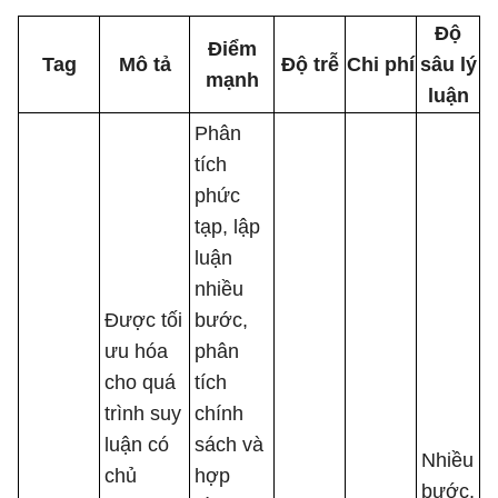
Độ
Điểm
Tag
Mô tả
Độ trễ
Chi phí
sâu lý
mạnh
luận
Phân
tích
phức
tạp, lập
luận
nhiều
Được tối
bước,
ưu hóa
phân
cho quá
tích
trình suy
chính
luận có
sách và
Nhiều
chủ
hợp
bước,