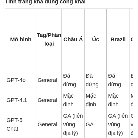
Tình trạng khả dụng công khai
Tag/Phân
Mô hình
Châu Á
Úc
Brazil
Ca
loại
Đã
Đã
Đã
Đã
GPT-4o
General
dừng
dừng
dừng
dừ
Mặc
Mặc
Mặc
Mặ
GPT-4.1
General
định
định
định
đị
GA (liên
GA (liên
GA 
GPT-5
General
vùng
GA
vùng
vù
Chat
địa lý)
địa lý)
địa