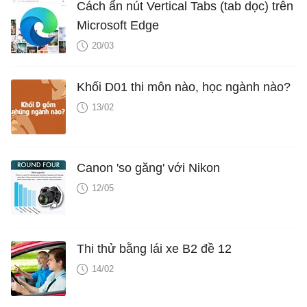
Cách ẩn nút Vertical Tabs (tab dọc) trên
Microsoft Edge
20/03
Khối D01 thi môn nào, học ngành nào?
13/02
Canon 'so găng' với Nikon
12/05
Thi thử bằng lái xe B2 đề 12
14/02