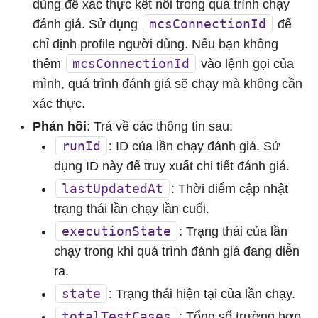
dùng để xác thực kết nối trong quá trình chạy
mcsConnectionId
đánh giá. Sử dụng
để
chỉ định profile người dùng. Nếu bạn không
mcsConnectionId
thêm
vào lệnh gọi của
mình, quá trình đánh giá sẽ chạy mà không cần
xác thực.
Phản hồi
: Trả về các thông tin sau:
runId
: ID của lần chạy đánh giá. Sử
dụng ID này để truy xuất chi tiết đánh giá.
lastUpdatedAt
: Thời điểm cập nhật
trạng thái lần chạy lần cuối.
executionState
: Trạng thái của lần
chạy trong khi quá trình đánh giá đang diễn
ra.
state
: Trạng thái hiện tại của lần chạy.
totalTestCases
: Tổng số trường hợp