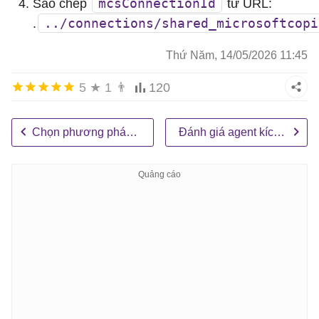
mcsConnectionId
Sao chép
từ URL:
../connections/shared_microsoftcopi
.
Thứ Năm, 14/05/2026 11:45
5
★
1
👨
120
Chọn phương pháp đánh giá agent
Đánh giá agent kích hoạt với các connector