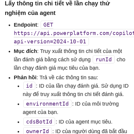
Lấy thông tin chi tiết về lần chạy thử
nghiệm của agent
GET
Endpoint
:
https://api.powerplatform.com/copilo
api-version=2024-10-01
Mục đích
: Truy xuất thông tin chi tiết của một
runId
lần đánh giá bằng cách sử dụng
cho
lần chạy đánh giá mục tiêu của bạn.
Phản hồi
: Trả về các thông tin sau:
id
: ID của lần chạy đánh giá. Sử dụng ID
này để truy xuất thông tin chi tiết đánh giá.
environmentId
: ID của môi trường
agent của bạn.
cdsBotId
: ID của agent mục tiêu.
ownerId
: ID của người dùng đã bắt đầu