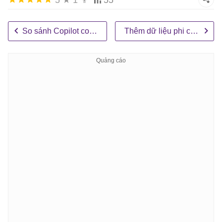
So sánh Copilot connector và Power Platform connector
Thêm dữ liệu phi cấu trúc làm nguồn kiến ​​thức